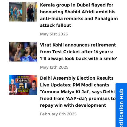
Kerala group in Dubai flayed for
honouring Shahid Afridi amid his
anti-India remarks and Pahalgam
attack fallout
May 31st 2025
Virat Kohli announces retirement
from Test Cricket after 14 years:
'I’ll always look back with a smile'
May 12th 2025
Delhi Assembly Election Results
Live Updates: PM Modi chants
Notification Hub
'Yamuna Maiya Ki Jai', says Delhi
freed from 'AAP-da'; promises to
repay win with development
February 8th 2025