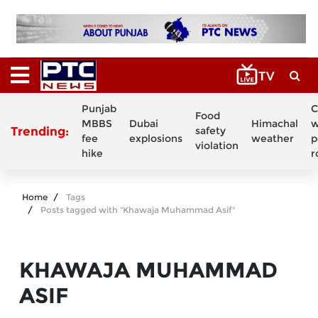
Punjab
C
Food
MBBS
Dubai
Himachal
w
Trending:
safety
fee
explosions
weather
p
violation
hike
r
Home
Tags
Posts tagged with "Khawaja Muhammad Asif"
KHAWAJA MUHAMMAD
ASIF