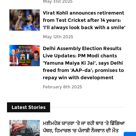
May 31st 2025
Virat Kohli announces retirement
from Test Cricket after 14 years:
'I’ll always look back with a smile'
May 12th 2025
Delhi Assembly Election Results
Live Updates: PM Modi chants
'Yamuna Maiya Ki Jai', says Delhi
freed from 'AAP-da'; promises to
repay win with development
February 8th 2025
Latest Stories
ਮਣੀਮਹੇਸ਼ ਯਾਤਰਾ ‘ਤੇ ਜਾ ਰਹੀ ਥਾਰ ‘ਤੇ ਡਿੱਗਿਆ
ਪੱਥਰ, ਹਿਮਾਚਲ ‘ਚ ਪੰਜਾਬੀ ਨੌਜਵਾਨ ਦੀ ਮੌਤ