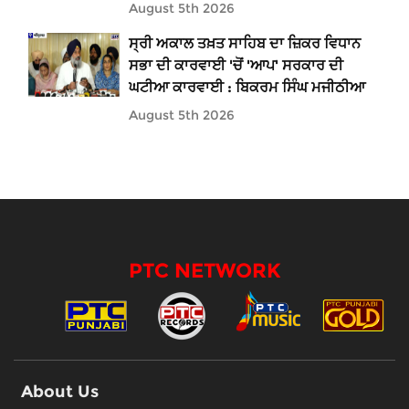
August 5th 2026
ਸ੍ਰੀ ਅਕਾਲ ਤਖ਼ਤ ਸਾਹਿਬ ਦਾ ਜ਼ਿਕਰ ਵਿਧਾਨ
ਸਭਾ ਦੀ ਕਾਰਵਾਈ 'ਚੋਂ 'ਆਪ' ਸਰਕਾਰ ਦੀ
ਘਟੀਆ ਕਾਰਵਾਈ : ਬਿਕਰਮ ਸਿੰਘ ਮਜੀਠੀਆ
August 5th 2026
PTC NETWORK
About Us