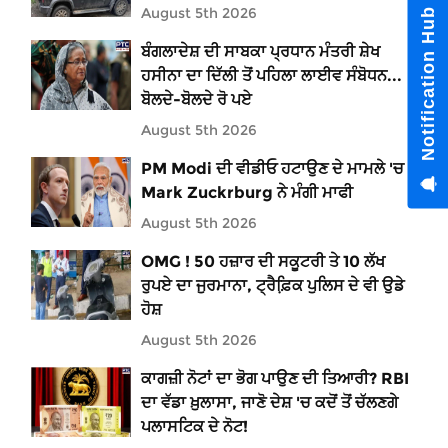
August 5th 2026
Notification Hub
ਬੰਗਲਾਦੇਸ਼ ਦੀ ਸਾਬਕਾ ਪ੍ਰਧਾਨ ਮੰਤਰੀ ਸ਼ੇਖ
ਹਸੀਨਾ ਦਾ ਦਿੱਲੀ ਤੋਂ ਪਹਿਲਾ ਲਾਈਵ ਸੰਬੋਧਨ...
ਬੋਲਦੇ-ਬੋਲਦੇ ਰੋ ਪਏ
August 5th 2026
PM Modi ਦੀ ਵੀਡੀਓ ਹਟਾਉਣ ਦੇ ਮਾਮਲੇ 'ਚ
Mark Zuckrburg ਨੇ ਮੰਗੀ ਮਾਫੀ
August 5th 2026
OMG ! 50 ਹਜ਼ਾਰ ਦੀ ਸਕੂਟਰੀ ਤੇ 10 ਲੱਖ
ਰੁਪਏ ਦਾ ਜੁਰਮਾਨਾ, ਟ੍ਰੈਫ਼ਿ਼ਕ ਪੁਲਿਸ ਦੇ ਵੀ ਉਡੇ
ਹੋਸ਼
August 5th 2026
ਕਾਗਜ਼ੀ ਨੋਟਾਂ ਦਾ ਭੋਗ ਪਾਉਣ ਦੀ ਤਿਆਰੀ? RBI
ਦਾ ਵੱਡਾ ਖ਼ੁਲਾਸਾ, ਜਾਣੋ ਦੇਸ਼ 'ਚ ਕਦੋਂ ਤੋਂ ਚੱਲਣਗੇ
ਪਲਾਸਟਿਕ ਦੇ ਨੋਟ!