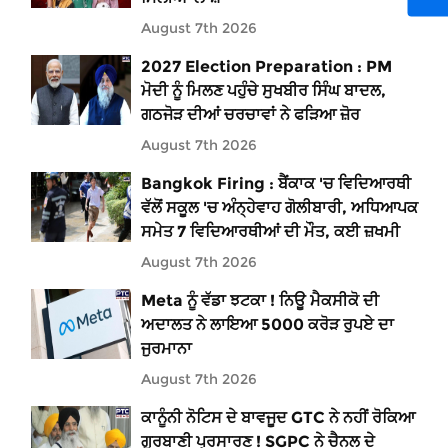
August 7th 2026
2027 Election Preparation : PM
ਮੋਦੀ ਨੂੰ ਮਿਲਣ ਪਹੁੰਚੇ ਸੁਖਬੀਰ ਸਿੰਘ ਬਾਦਲ,
ਗਠਜੋੜ ਦੀਆਂ ਚਰਚਾਵਾਂ ਨੇ ਫੜਿਆ ਜ਼ੋਰ
August 7th 2026
Bangkok Firing : ਬੈਂਕਾਕ 'ਚ ਵਿਦਿਆਰਥੀ
ਵੱਲੋਂ ਸਕੂਲ 'ਚ ਅੰਨ੍ਹੇਵਾਹ ਗੋਲੀਬਾਰੀ, ਅਧਿਆਪਕ
ਸਮੇਤ 7 ਵਿਦਿਆਰਥੀਆਂ ਦੀ ਮੌਤ, ਕਈ ਜ਼ਖਮੀ
August 7th 2026
Meta ਨੂੰ ਵੱਡਾ ਝਟਕਾ ! ਨਿਊ ਮੈਕਸੀਕੋ ਦੀ
ਅਦਾਲਤ ਨੇ ਲਾਇਆ 5000 ਕਰੋੜ ਰੁਪਏ ਦਾ
ਜੁਰਮਾਨਾ
August 7th 2026
ਕਾਨੂੰਨੀ ਨੋਟਿਸ ਦੇ ਬਾਵਜੂਦ GTC ਨੇ ਨਹੀਂ ਰੋਕਿਆ
ਗੁਰਬਾਣੀ ਪ੍ਰਸਾਰਣ ! SGPC ਨੇ ਚੈਨਲ ਦੇ