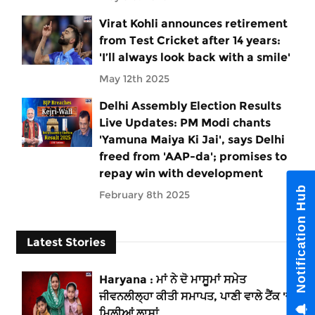
Virat Kohli announces retirement
from Test Cricket after 14 years:
'I’ll always look back with a smile'
May 12th 2025
Delhi Assembly Election Results
Live Updates: PM Modi chants
'Yamuna Maiya Ki Jai', says Delhi
freed from 'AAP-da'; promises to
repay win with development
Notification Hub
February 8th 2025
Latest Stories
Haryana : ਮਾਂ ਨੇ ਦੋ ਮਾਸੂਮਾਂ ਸਮੇਤ
ਜੀਵਨਲੀਲ੍ਹਾ ਕੀਤੀ ਸਮਾਪਤ, ਪਾਣੀ ਵਾਲੇ ਟੈਂਕ 'ਚੋਂ
ਮਿਲੀਆਂ ਲਾਸ਼ਾਂ