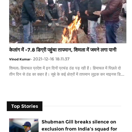
केलांग में -7.8 डिग्री पहुंचा तापमान, शिमला में जमने लगा पानी
2021-12-16 18:11:37
Vinod Kumar
-
शिमला: हिमाचल प्रदेश में इन दिनों प्रचंड ठंड पड़ रही है। हिमाचल में पिछले दो
तीन दिन से ठंड का कहर है। सूबे के कई क्षेत्रों में तापमान लुढ़क कर माइनस डि...
Top Stories
Shubman Gill breaks silence on
exclusion from India’s squad for