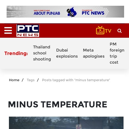
PM
Thailand
Dubai
Meta
foreign
Trending:
school
explosions
apologises
trip
shooting
cost
Home
Tags
Posts tagged with "minus temperature"
MINUS TEMPERATURE