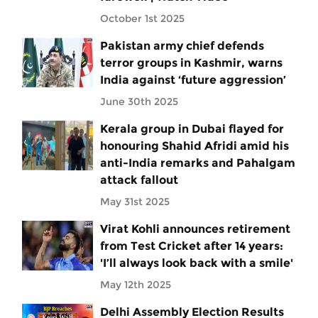
October 1st 2025
Pakistan army chief defends
terror groups in Kashmir, warns
India against ‘future aggression’
June 30th 2025
Kerala group in Dubai flayed for
honouring Shahid Afridi amid his
anti-India remarks and Pahalgam
attack fallout
May 31st 2025
Virat Kohli announces retirement
from Test Cricket after 14 years:
'I’ll always look back with a smile'
May 12th 2025
Delhi Assembly Election Results