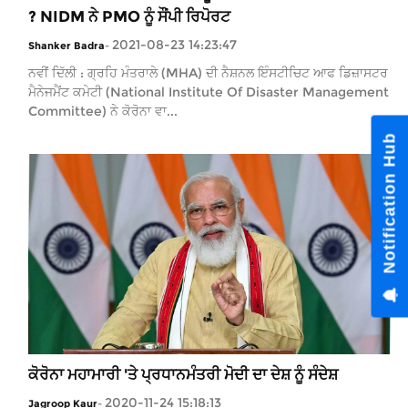
? NIDM ਨੇ PMO ਨੂੰ ਸੌਂਪੀ ਰਿਪੋਰਟ
2021-08-23 14:23:47
Shanker Badra
-
ਨਵੀਂ ਦਿੱਲੀ : ਗ੍ਰਹਿ ਮੰਤਰਾਲੇ (MHA) ਦੀ ਨੈਸ਼ਨਲ ਇੰਸਟੀਚਿਟ ਆਫ ਡਿਜ਼ਾਸਟਰ
ਮੈਨੇਜਮੈਂਟ ਕਮੇਟੀ (National Institute Of Disaster Management
Committee) ਨੇ ਕੋਰੋਨਾ ਵਾ...
ਕੋਰੋਨਾ ਮਹਾਮਾਰੀ 'ਤੇ ਪ੍ਰਧਾਨਮੰਤਰੀ ਮੋਦੀ ਦਾ ਦੇਸ਼ ਨੂੰ ਸੰਦੇਸ਼
2020-11-24 15:18:13
Jagroop Kaur
-