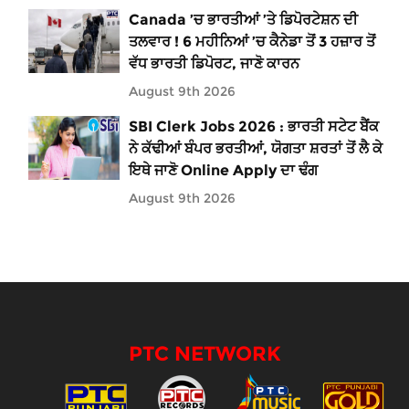
Canada ’ਚ ਭਾਰਤੀਆਂ ’ਤੇ ਡਿਪੋਰਟੇਸ਼ਨ ਦੀ
ਤਲਵਾਰ ! 6 ਮਹੀਨਿਆਂ ’ਚ ਕੈਨੇਡਾ ਤੋਂ 3 ਹਜ਼ਾਰ ਤੋਂ
ਵੱਧ ਭਾਰਤੀ ਡਿਪੋਰਟ, ਜਾਣੋ ਕਾਰਨ
August 9th 2026
SBI Clerk Jobs 2026 : ਭਾਰਤੀ ਸਟੇਟ ਬੈਂਕ
ਨੇ ਕੱਢੀਆਂ ਬੰਪਰ ਭਰਤੀਆਂ, ਯੋਗਤਾ ਸ਼ਰਤਾਂ ਤੋਂ ਲੈ ਕੇ
ਇਥੇ ਜਾਣੋ Online Apply ਦਾ ਢੰਗ
August 9th 2026
PTC NETWORK