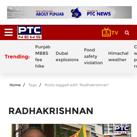
Punjab
C
Food
MBBS
Dubai
Himachal
w
Trending:
safety
fee
explosions
weather
p
violation
hike
r
Home
Tags
Posts tagged with "Radhakrishnan"
RADHAKRISHNAN