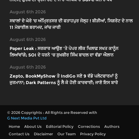
August 6th 2026
ਸਵਾਲਾਂ ਦੇ ਘੇਰੇ ’ਚ ਅੰਮ੍ਰਿਤਸਰ ਦੀ ਫਤਾਹਪੁਰ ਜੇਲ੍ਹ ! ਬੀੜੀਆਂ, ਸਿਗਰੇਟ ਦੇ ਨਾਲ
11 ਮੋਬਾਈਲ ਬਰਾਮਦ, ਜਾਂਚ ਜਾਰੀ
August 6th 2026
Paper Leak : ਸਰਕਾਰ ਆਉਣ 'ਤੇ ਪੇਪਰ ਲੀਕ ਖਿਲਾਫ਼ ਸਖਤ ਕਾਨੂੰਨ
ਲਿਆਂਵਾਂਗੇ; SOI ਦੇ ਧਰਨੇ 'ਚ ਸੁਖਬੀਰ ਸਿੰਘ ਬਾਦਲ ਦਾ ਵੱਡਾ ਐਲਾਨ
August 6th 2026
Zepto, BookMyShow ਤੇ IndiGo ਸਣੇ 9 ਵੱਡੇ ਪਲੇਟਫਾਰਮਾਂ ਨੂੰ
ਜੁਰਮਾਨਾ; Dark Patterns ਨੂੰ ਲੈ ਕੇ ਹੋਈ ਕਾਰਵਾਈ; ਜਾਣੋ ਇਸ ਬਾਰੇ
© 2026 Copyrights : All Rights are Reserved with
G Next Media Pvt Ltd
Home
About Us
Editorial Policy
Corrections
Authors
Contact Us
Disclaimer
Our Team
Privacy Policy