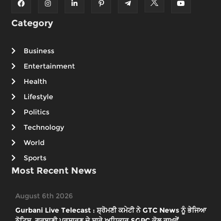
Category
Business
Entertainment
Health
Lifestyle
Politics
Technology
World
Sports
Most Recent News
August 6th 2026
Gurbani Live Telecast : ਸ਼੍ਰੋਮਣੀ ਕਮੇਟੀ ਨੇ GTC News ਨੂੰ ਭੇਜਿਆ
ਨੋਟਿਸ, ਗੁਰਬਾਣੀ ਪ੍ਰਸਾਰਣ ਦੇ ਸਾਰੇ ਅਧਿਕਾਰ SGPC ਕੋਲ ਰਾਖਵੇਂ