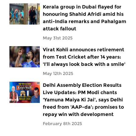
Kerala group in Dubai flayed for
honouring Shahid Afridi amid his
anti-India remarks and Pahalgam
attack fallout
May 31st 2025
Virat Kohli announces retirement
from Test Cricket after 14 years:
'I’ll always look back with a smile'
May 12th 2025
Delhi Assembly Election Results
Live Updates: PM Modi chants
'Yamuna Maiya Ki Jai', says Delhi
freed from 'AAP-da'; promises to
repay win with development
February 8th 2025