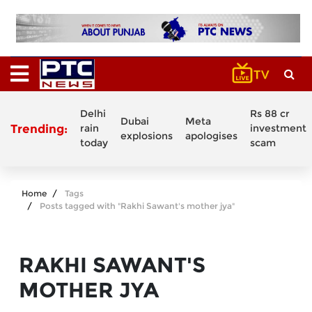
Delhi
Rs 88 cr
Dubai
Meta
Trending:
rain
investment
explosions
apologises
today
scam
Home
Tags
Posts tagged with "Rakhi Sawant's mother jya"
RAKHI SAWANT'S
MOTHER JYA