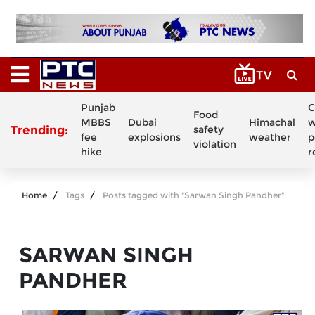
Punjab
C
Food
MBBS
Dubai
Himachal
w
Trending:
safety
fee
explosions
weather
p
violation
hike
r
Home
Tags
Posts tagged with "Sarwan Singh Pandher"
SARWAN SINGH
PANDHER