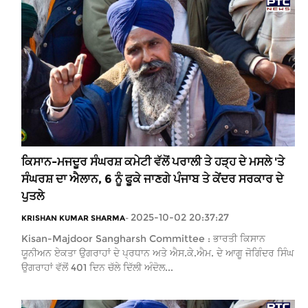
ਕਿਸਾਨ-ਮਜਦੂਰ ਸੰਘਰਸ਼ ਕਮੇਟੀ ਵੱਲੋਂ ਪਰਾਲੀ ਤੇ ਹੜ੍ਹ ਦੇ ਮਸਲੇ 'ਤੇ
ਸੰਘਰਸ਼ ਦਾ ਐਲਾਨ, 6 ਨੂੰ ਫੂਕੇ ਜਾਣਗੇ ਪੰਜਾਬ ਤੇ ਕੇਂਦਰ ਸਰਕਾਰ ਦੇ
ਪੁਤਲੇ
2025-10-02 20:37:27
KRISHAN KUMAR SHARMA
-
Kisan-Majdoor Sangharsh Committee : ਭਾਰਤੀ ਕਿਸਾਨ
ਯੂਨੀਅਨ ਏਕਤਾ ਉਗਰਾਹਾਂ ਦੇ ਪ੍ਰਧਾਨ ਅਤੇ ਐਸ.ਕੇ.ਐਮ. ਦੇ ਆਗੂ ਜੋਗਿੰਦਰ ਸਿੰਘ
ਉਗਰਾਹਾਂ ਵੱਲੋਂ 401 ਦਿਨ ਚੱਲੇ ਦਿੱਲੀ ਅੰਦੋਲ...