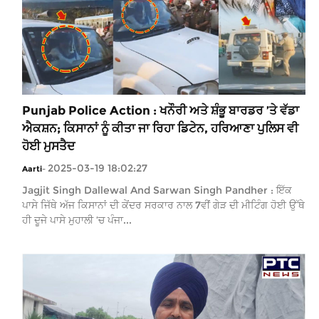
Punjab Police Action : ਖਨੌਰੀ ਅਤੇ ਸ਼ੰਭੂ ਬਾਰਡਰ ’ਤੇ ਵੱਡਾ
ਐਕਸ਼ਨ; ਕਿਸਾਨਾਂ ਨੂੰ ਕੀਤਾ ਜਾ ਰਿਹਾ ਡਿਟੇਨ, ਹਰਿਆਣਾ ਪੁਲਿਸ ਵੀ
ਹੋਈ ਮੁਸਤੈਦ
2025-03-19 18:02:27
Aarti
-
Jagjit Singh Dallewal And Sarwan Singh Pandher : ਇੱਕ
ਪਾਸੇ ਜਿੱਥੇ ਅੱਜ ਕਿਸਾਨਾਂ ਦੀ ਕੇਂਦਰ ਸਰਕਾਰ ਨਾਲ 7ਵੀਂ ਗੇੜ ਦੀ ਮੀਟਿੰਗ ਹੋਈ ਉੱਥੇ
ਹੀ ਦੂਜੇ ਪਾਸੇ ਮੁਹਾਲੀ ’ਚ ਪੰਜਾ...