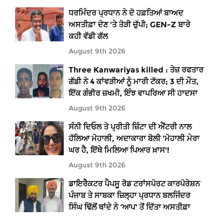
ਧਰਮਿੰਦਰ ਪ੍ਰਧਾਨ ਨੇ ਦੋ ਹਫ਼ਤਿਆਂ ਬਾਅਦ
ਅਸਤੀਫ਼ਾ ਦੇਣ 'ਤੇ ਤੋੜੀ ਚੁੱਪੀ; GEN-Z ਬਾਰੇ
ਕਹੀ ਵੱਡੀ ਗੱਲ
August 9th 2026
Three Kanwariyas killed : ਤੇਜ਼ ਰਫਤਾਰ
ਗੱਡੀ ਨੇ 4 ਕਾਂਵੜੀਆਂ ਨੂੰ ਮਾਰੀ ਟੱਕਰ; 3 ਦੀ ਮੌਤ,
ਇੱਕ ਗੰਭੀਰ ਜ਼ਖਮੀ, ਇੰਝ ਵਾਪਰਿਆ ਸੀ ਹਾਦਸਾ
August 9th 2026
ਸੰਨੀ ਦਿਓਲ ਤੇ ਪ੍ਰੀਤੀ ਜ਼ਿੰਟਾ ਦੀ ਐਂਟਰੀ ਨਾਲ
ਹੱਲਿਆ ਮੋਹਾਲੀ, ਅਦਾਕਾਰਾ ਬੋਲੀ 'ਮੋਹਾਲੀ ਮੇਰਾ
ਘਰ ਹੈ, ਇੱਥੇ ਮਿਲਿਆ ਪਿਆਰ ਖ਼ਾਸ'!
August 9th 2026
ਡਾਇਰੈਕਟਰ ਪੈਪਸੂ ਰੋਡ ਟਰਾਂਸਪੋਰਟ ਕਾਰਪੋਰੇਸ਼ਨ
ਪੰਜਾਬ ਤੇ ਸਾਬਕਾ ਜ਼ਿਲ੍ਹਾ ਪ੍ਰਧਾਨ ਬਲਜਿੰਦਰ
ਸਿੰਘ ਢਿੱਲੋਂ ਥਾਂਦੇ ਨੇ 'ਆਪ' ਤੋਂ ਦਿੱਤਾ ਅਸਤੀਫ਼ਾ