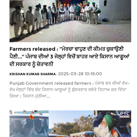
Farmers released : ''ਮੋਰਚਾ ਢਾਹੁਣ ਦੀ ਕੀਮਤ ਚੁਕਾਉਣੀ
ਪੈਣੀ...'' ਪੰਜਾਬ ਦੀਆਂ 3 ਜੇਲ੍ਹਾਂ ਵਿਚੋਂ ਬਾਹਰ ਆਏ ਕਿਸਾਨ ਆਗੂਆਂ
ਦੀ ਸਰਕਾਰ ਨੂੰ ਚੇਤਾਵਨੀ
2025-03-28 10:19:00
KRISHAN KUMAR SHARMA
-
Punjab Government released farmers : ਪੰਜਾਬ ਭਰ ਦੀਆਂ ਵੱਖ-
ਵੱਖ ਜੇਲ੍ਹਾਂ ਵਿੱਚ ਬੰਦ ਕਿਸਾਨ ਆਗੂਆਂ ਨੂੰ ਸ਼ੁੱਕਰਵਾਰ ਸਵੇਰੇ ਰਿਹਾਅ ਕਰ ਦਿੱਤਾ
ਗਿਆ। ਕਿਸਾਨ ਮੁੱਠੀਆ...