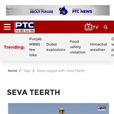
Punjab
C
Food
MBBS
Dubai
Himachal
w
Trending:
safety
fee
explosions
weather
p
violation
hike
r
Home
Tags
Posts tagged with "Seva Teerth"
SEVA TEERTH