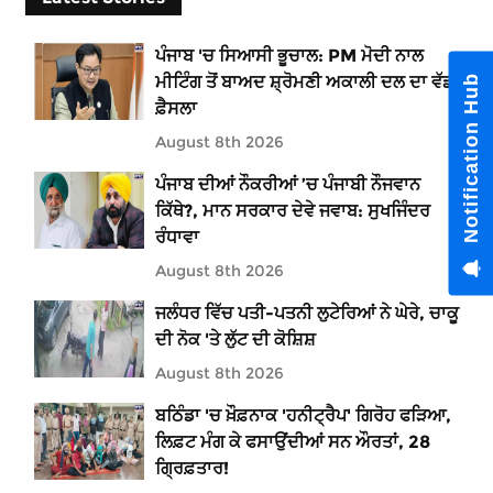
ਪੰਜਾਬ 'ਚ ਸਿਆਸੀ ਭੂਚਾਲ: PM ਮੋਦੀ ਨਾਲ
ਮੀਟਿੰਗ ਤੋਂ ਬਾਅਦ ਸ਼੍ਰੋਮਣੀ ਅਕਾਲੀ ਦਲ ਦਾ ਵੱਡਾ
Notification Hub
ਫ਼ੈਸਲਾ
August 8th 2026
ਪੰਜਾਬ ਦੀਆਂ ਨੌਕਰੀਆਂ ’ਚ ਪੰਜਾਬੀ ਨੌਜਵਾਨ
ਕਿੱਥੇ?, ਮਾਨ ਸਰਕਾਰ ਦੇਵੇ ਜਵਾਬ: ਸੁਖਜਿੰਦਰ
ਰੰਧਾਵਾ
August 8th 2026
ਜਲੰਧਰ ਵਿੱਚ ਪਤੀ-ਪਤਨੀ ਲੁਟੇਰਿਆਂ ਨੇ ਘੇਰੇ, ਚਾਕੂ
ਦੀ ਨੋਕ 'ਤੇ ਲੁੱਟ ਦੀ ਕੋਸ਼ਿਸ਼
August 8th 2026
ਬਠਿੰਡਾ 'ਚ ਖ਼ੌਫ਼ਨਾਕ 'ਹਨੀਟ੍ਰੈਪ' ਗਿਰੋਹ ਫੜਿਆ,
ਲਿਫ਼ਟ ਮੰਗ ਕੇ ਫਸਾਉਂਦੀਆਂ ਸਨ ਔਰਤਾਂ, 28
ਗ੍ਰਿਫ਼ਤਾਰ!