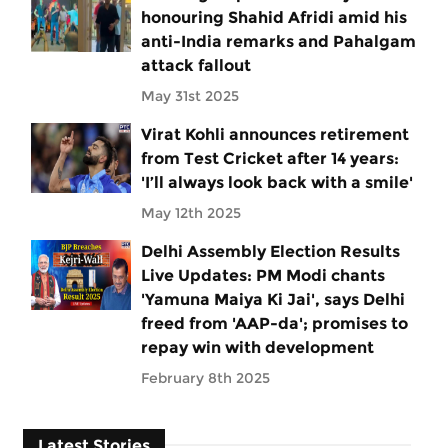
honouring Shahid Afridi amid his
anti-India remarks and Pahalgam
attack fallout
May 31st 2025
Virat Kohli announces retirement
from Test Cricket after 14 years:
'I’ll always look back with a smile'
May 12th 2025
Delhi Assembly Election Results
Live Updates: PM Modi chants
'Yamuna Maiya Ki Jai', says Delhi
freed from 'AAP-da'; promises to
repay win with development
February 8th 2025
Latest Stories