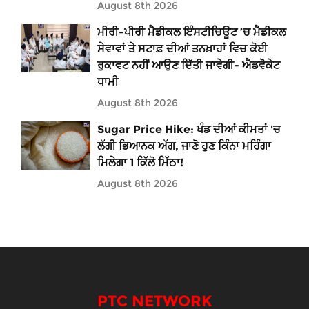
August 8th 2026
ਮੀਰੀ-ਪੀਰੀ ਮੈਡੀਕਲ ਇੰਸਟੀਚਿਊਟ ’ਚ ਮੈਡੀਕਲ
ਸੇਵਾਵਾਂ ਤੇ ਸਟਾਫ਼ ਦੀਆਂ ਤਨਖ਼ਾਹਾਂ ਵਿਚ ਕੋਈ
ਰੁਕਾਵਟ ਨਹੀਂ ਆਉਣ ਦਿੱਤੀ ਜਾਵੇਗੀ- ਐਡਵੋਕੇਟ
ਧਾਮੀ
August 8th 2026
Sugar Price Hike: ਖੰਡ ਦੀਆਂ ਕੀਮਤਾਂ 'ਚ
ਲੱਗੀ ਭਿਆਨਕ ਅੱਗ, ਜਾਣੋ ਹੁਣ ਕਿੰਨਾ ਮਹਿੰਗਾ
ਮਿਲੇਗਾ 1 ਕਿੱਲੋ ਮਿੱਠਾ!
August 8th 2026
PTC NETWORK