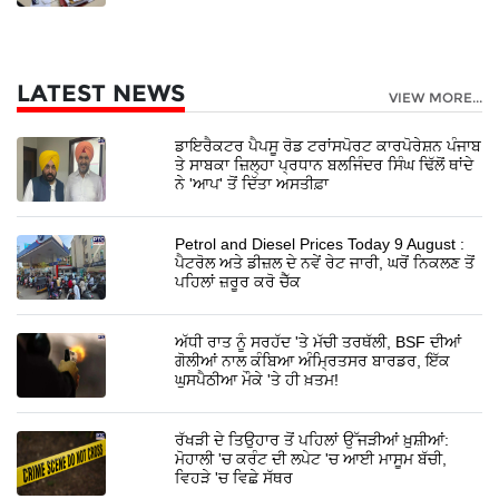
LATEST NEWS
VIEW MORE...
ਡਾਇਰੈਕਟਰ ਪੈਪਸੂ ਰੋਡ ਟਰਾਂਸਪੋਰਟ ਕਾਰਪੋਰੇਸ਼ਨ ਪੰਜਾਬ
ਤੇ ਸਾਬਕਾ ਜ਼ਿਲ੍ਹਾ ਪ੍ਰਧਾਨ ਬਲਜਿੰਦਰ ਸਿੰਘ ਢਿੱਲੋਂ ਥਾਂਦੇ
ਨੇ 'ਆਪ' ਤੋਂ ਦਿੱਤਾ ਅਸਤੀਫ਼ਾ
Petrol and Diesel Prices Today 9 August :
ਪੈਟਰੋਲ ਅਤੇ ਡੀਜ਼ਲ ਦੇ ਨਵੇਂ ਰੇਟ ਜਾਰੀ, ਘਰੋਂ ਨਿਕਲਣ ਤੋਂ
ਪਹਿਲਾਂ ਜ਼ਰੂਰ ਕਰੋ ਚੈੱਕ
ਅੱਧੀ ਰਾਤ ਨੂੰ ਸਰਹੱਦ 'ਤੇ ਮੱਚੀ ਤਰਥੱਲੀ, BSF ਦੀਆਂ
ਗੋਲੀਆਂ ਨਾਲ ਕੰਬਿਆ ਅੰਮ੍ਰਿਤਸਰ ਬਾਰਡਰ, ਇੱਕ
ਘੁਸਪੈਠੀਆ ਮੌਕੇ 'ਤੇ ਹੀ ਖ਼ਤਮ!
ਰੱਖੜੀ ਦੇ ਤਿਉਹਾਰ ਤੋਂ ਪਹਿਲਾਂ ਉੱਜੜੀਆਂ ਖ਼ੁਸ਼ੀਆਂ:
ਮੋਹਾਲੀ 'ਚ ਕਰੰਟ ਦੀ ਲਪੇਟ 'ਚ ਆਈ ਮਾਸੂਮ ਬੱਚੀ,
ਵਿਹੜੇ 'ਚ ਵਿਛੇ ਸੱਥਰ