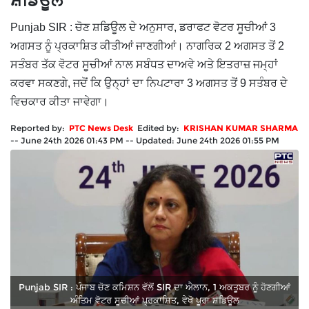
ਸ਼ਡਿਊਲ
Punjab SIR : ਚੋਣ ਸ਼ਡਿਊਲ ਦੇ ਅਨੁਸਾਰ, ਡਰਾਫਟ ਵੋਟਰ ਸੂਚੀਆਂ 3
ਅਗਸਤ ਨੂੰ ਪ੍ਰਕਾਸ਼ਿਤ ਕੀਤੀਆਂ ਜਾਣਗੀਆਂ। ਨਾਗਰਿਕ 2 ਅਗਸਤ ਤੋਂ 2
ਸਤੰਬਰ ਤੱਕ ਵੋਟਰ ਸੂਚੀਆਂ ਨਾਲ ਸਬੰਧਤ ਦਾਅਵੇ ਅਤੇ ਇਤਰਾਜ਼ ਜਮ੍ਹਾਂ
ਕਰਵਾ ਸਕਣਗੇ, ਜਦੋਂ ਕਿ ਉਨ੍ਹਾਂ ਦਾ ਨਿਪਟਾਰਾ 3 ਅਗਸਤ ਤੋਂ 9 ਸਤੰਬਰ ਦੇ
ਵਿਚਕਾਰ ਕੀਤਾ ਜਾਵੇਗਾ।
Reported by:
PTC News Desk
Edited by:
KRISHAN KUMAR SHARMA
--
June 24th 2026 01:43 PM
--
Updated:
June 24th 2026 01:55 PM
Punjab SIR : ਪੰਜਾਬ ਚੋਣ ਕਮਿਸ਼ਨ ਵੱਲੋਂ SIR ਦਾ ਐਲਾਨ, 1 ਅਕਤੂਬਰ ਨੂੰ ਹੋਣਗੀਆਂ
ਅੰਤਿਮ ਵੋਟਰ ਸੂਚੀਆਂ ਪ੍ਰਕਾਸ਼ਿਤ, ਵੇਖੋ ਪੂਰਾ ਸ਼ਡਿਊਲ