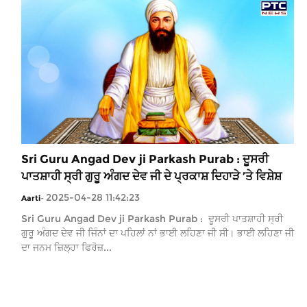
Sri Guru Angad Dev ji Parkash Purab : ਦੂਸਰੀ
ਪਾਤਸ਼ਾਹੀ ਸ੍ਰੀ ਗੁਰੂ ਅੰਗਦ ਦੇਵ ਜੀ ਦੇ ਪ੍ਰਕਾਸ਼ ਦਿਹਾੜੇ ’ਤੇ ਵਿਸ਼ੇਸ਼
2025-04-28 11:42:23
Aarti
-
Sri Guru Angad Dev ji Parkash Purab : ਦੂਸਰੀ ਪਾਤਸ਼ਾਹੀ ਸ੍ਰੀ
ਗੁਰੂ ਅੰਗਦ ਦੇਵ ਜੀ ਜਿੰਨਾਂ ਦਾ ਪਹਿਲਾਂ ਨਾਂ ਭਾਈ ਲਹਿਣਾ ਜੀ ਸੀ। ਭਾਈ ਲਹਿਣਾ ਜੀ
ਦਾ ਜਨਮ ਜ਼ਿਲ੍ਹਾ ਫਿਰੋਜ਼...