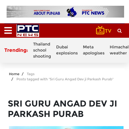
Thailand
Dubai
Meta
Himachal
Trending:
school
explosions
apologises
weather
shooting
Home
Tags
Posts tagged with "Sri Guru Angad Dev ji Parkash Purab"
SRI GURU ANGAD DEV JI
PARKASH PURAB