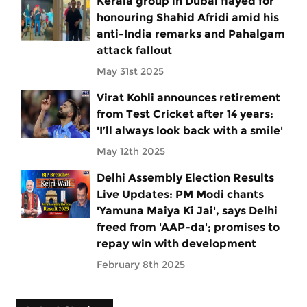
Kerala group in Dubai flayed for
honouring Shahid Afridi amid his
anti-India remarks and Pahalgam
attack fallout
May 31st 2025
Virat Kohli announces retirement
from Test Cricket after 14 years:
'I’ll always look back with a smile'
May 12th 2025
Delhi Assembly Election Results
Live Updates: PM Modi chants
'Yamuna Maiya Ki Jai', says Delhi
freed from 'AAP-da'; promises to
repay win with development
February 8th 2025