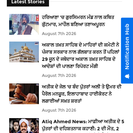
Latest Stories
ਹਰਿਆਣਾ 'ਚ ਗੁਰਸਿਮਰਨ ਮੰਡ ਨਾਲ ਕਥਿਤ
ਕੁੱਟਮਾਰ, ਮਾਹੌਲ ਬਣਿਆ ਤਣਾਅਪੂਰਨ
Notification Hub
August 7th 2026
ਅਕਾਲ ਤਖ਼ਤ ਸਾਹਿਬ ਦੇ ਮਾਹਿਰਾਂ ਦੀ ਕਮੇਟੀ ਨੇ
ਪੰਜਾਬ ਸਰਕਾਰ ਨਾਲ ਗੱਲਬਾਤ ਕਰਨ ਤੋਂ ਪਹਿਲਾਂ
29 ਜੂਨ ਦੇ ਜਥੇਦਾਰ ਅਕਾਲ ਤਖ਼ਤ ਸਾਹਿਬ ਦੇ
ਆਦੇਸ਼ਾਂ ਦੀ ਪਾਲਣਾ ਰਿਪੋਰਟ ਮੰਗੀ
August 7th 2026
ਅਤੀਕ ਦੇ ਜੇਲ 'ਚ ਬੰਦ ਪੁੱਤਰਾਂ ਅਲੀ ਤੇ ਉਮਰ ਦੀ
ਪੈਰੋਲ ਮਨਜ਼ੂਰ, ਇਲਾਹਾਬਾਦ ਹਾਈਕੋਰਟ ਨੇ
ਲਗਾਈਆਂ ਸਖ਼ਤ ਸ਼ਰਤਾਂ
August 7th 2026
Atiq Ahmed News: ਮਾਫ਼ੀਆ ਅਤੀਕ ਦੇ 5
ਪੁੱਤਰਾਂ ਦੀ ਦਹਿਸ਼ਤਨਾਕ ਕਹਾਣੀ: 2 ਦੀ ਮੌਤ, 2