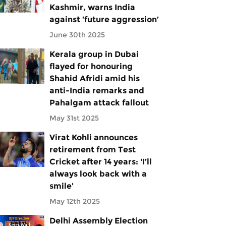
Kashmir, warns India
against ‘future aggression’
June 30th 2025
Kerala group in Dubai
flayed for honouring
Shahid Afridi amid his
anti-India remarks and
Pahalgam attack fallout
May 31st 2025
Virat Kohli announces
retirement from Test
Cricket after 14 years: 'I’ll
always look back with a
smile'
May 12th 2025
Delhi Assembly Election