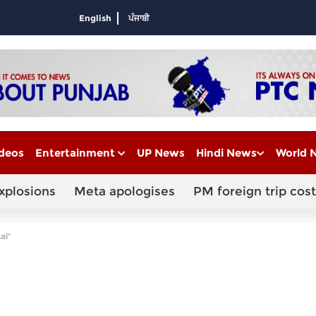
English
ਪੰਜਾਬੀ
deos
Entertainment
UP News
Hindi News
World 
xplosions
Meta apologises
PM foreign trip cost
al"