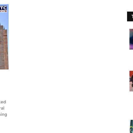
ted
ral
ming