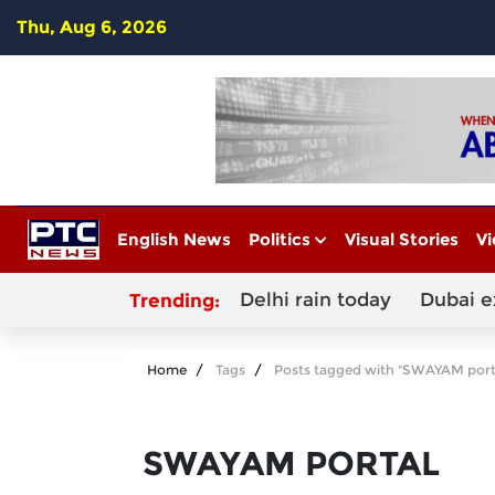
Thu, Aug 6, 2026
English News
Politics
Visual Stories
Vi
Delhi rain today
Dubai e
Trending:
Home
Tags
Posts tagged with "SWAYAM port
SWAYAM PORTAL