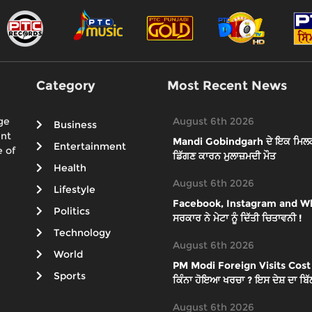
Category
Most Recent News
ge
August 6th 2026
Business
ent
Mandi Gobindgarh ਦੇ ਇਕ ਮਿਲਕ ਪਲ
Entertainment
 of
ਡਿੱਗਣ ਕਾਰਨ ਮੁਲਾਜ਼ਮਦੀ ਮੌਤ
Health
August 6th 2026
Lifestyle
Facebook, Instagram and What
Politics
ਸਰਕਾਰ ਨੇ ਮੇਟਾ ਨੂੰ ਦਿੱਤੀ ਚਿਤਾਵਨੀ !
Technology
August 6th 2026
World
PM Modi Foreign Visits Cost : ਪੀਐ
Sports
ਕਿੰਨਾ ਹੋਇਆ ਖਰਚਾ ? ਇਸ ਦੇਸ਼ ਦਾ ਬਿੱਲ
August 6th 2026