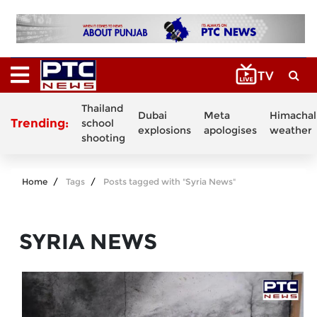
Thailand
Dubai
Meta
Himachal
Trending:
school
explosions
apologises
weather
shooting
Home
Tags
Posts tagged with "Syria News"
SYRIA NEWS