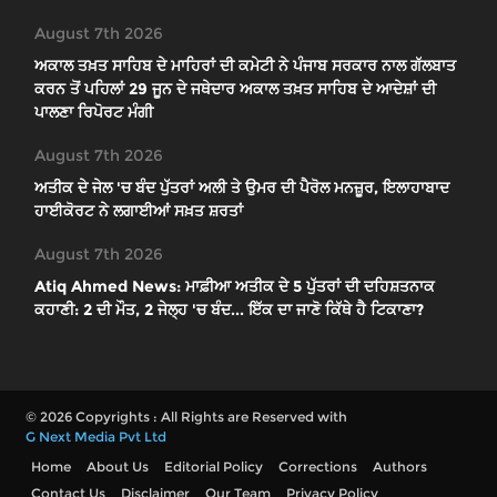
August 7th 2026
ਅਕਾਲ ਤਖ਼ਤ ਸਾਹਿਬ ਦੇ ਮਾਹਿਰਾਂ ਦੀ ਕਮੇਟੀ ਨੇ ਪੰਜਾਬ ਸਰਕਾਰ ਨਾਲ ਗੱਲਬਾਤ
ਕਰਨ ਤੋਂ ਪਹਿਲਾਂ 29 ਜੂਨ ਦੇ ਜਥੇਦਾਰ ਅਕਾਲ ਤਖ਼ਤ ਸਾਹਿਬ ਦੇ ਆਦੇਸ਼ਾਂ ਦੀ
ਪਾਲਣਾ ਰਿਪੋਰਟ ਮੰਗੀ
August 7th 2026
ਅਤੀਕ ਦੇ ਜੇਲ 'ਚ ਬੰਦ ਪੁੱਤਰਾਂ ਅਲੀ ਤੇ ਉਮਰ ਦੀ ਪੈਰੋਲ ਮਨਜ਼ੂਰ, ਇਲਾਹਾਬਾਦ
ਹਾਈਕੋਰਟ ਨੇ ਲਗਾਈਆਂ ਸਖ਼ਤ ਸ਼ਰਤਾਂ
August 7th 2026
Atiq Ahmed News: ਮਾਫ਼ੀਆ ਅਤੀਕ ਦੇ 5 ਪੁੱਤਰਾਂ ਦੀ ਦਹਿਸ਼ਤਨਾਕ
ਕਹਾਣੀ: 2 ਦੀ ਮੌਤ, 2 ਜੇਲ੍ਹ 'ਚ ਬੰਦ... ਇੱਕ ਦਾ ਜਾਣੋ ਕਿੱਥੇ ਹੈ ਟਿਕਾਣਾ?
© 2026 Copyrights : All Rights are Reserved with
G Next Media Pvt Ltd
Home
About Us
Editorial Policy
Corrections
Authors
Contact Us
Disclaimer
Our Team
Privacy Policy