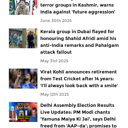
terror groups in Kashmir, warns
India against ‘future aggression’
June 30th 2025
Kerala group in Dubai flayed for
honouring Shahid Afridi amid his
anti-India remarks and Pahalgam
attack fallout
May 31st 2025
Virat Kohli announces retirement
from Test Cricket after 14 years:
'I’ll always look back with a smile'
May 12th 2025
Delhi Assembly Election Results
Live Updates: PM Modi chants
'Yamuna Maiya Ki Jai', says Delhi
freed from 'AAP-da'; promises to