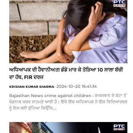
ਅਧਿਆਪਕ ਦੀ ਹੈਵਾਨੀਅਤ! ਡੰਡੇ ਮਾਰ ਕੇ ਤੋੜਿਆ 10 ਸਾਲਾ ਬੱਚੀ
ਦਾ ਹੱਥ, FIR ਦਰਜ
2024-10-20 16:41:34
KRISHAN KUMAR SHARMA
-
Rajasthan News crime against children : ਰਾਜਸਥਾਨ ਦੇ ਕੋਟਾ ਤੋਂ
ਖੌਫ਼ਨਾਕ ਖਬਰ ਸਾਹਮਣੇ ਆਈ ਹੈ। ਇੱਥੇ ਇੱਕ ਅਧਿਆਪਕ ਨੇ ਇੱਕ ਵਿਦਿਆਰਥਣ
ਨੂੰ ਇਸ ਲਈ ਕੁੱਟਿਆ ਕਿਉਂਕਿ...