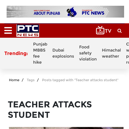
Punjab
C
Food
MBBS
Dubai
Himachal
w
Trending:
safety
fee
explosions
weather
p
violation
hike
r
Home
Tags
Posts tagged with "Teacher attacks student"
TEACHER ATTACKS
STUDENT