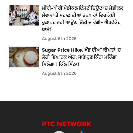
ਮੀਰੀ-ਪੀਰੀ ਮੈਡੀਕਲ ਇੰਸਟੀਚਿਊਟ ’ਚ ਮੈਡੀਕਲ
ਸੇਵਾਵਾਂ ਤੇ ਸਟਾਫ਼ ਦੀਆਂ ਤਨਖ਼ਾਹਾਂ ਵਿਚ ਕੋਈ
ਰੁਕਾਵਟ ਨਹੀਂ ਆਉਣ ਦਿੱਤੀ ਜਾਵੇਗੀ- ਐਡਵੋਕੇਟ
ਧਾਮੀ
August 8th 2026
Sugar Price Hike: ਖੰਡ ਦੀਆਂ ਕੀਮਤਾਂ 'ਚ
ਲੱਗੀ ਭਿਆਨਕ ਅੱਗ, ਜਾਣੋ ਹੁਣ ਕਿੰਨਾ ਮਹਿੰਗਾ
ਮਿਲੇਗਾ 1 ਕਿੱਲੋ ਮਿੱਠਾ!
August 8th 2026
PTC NETWORK