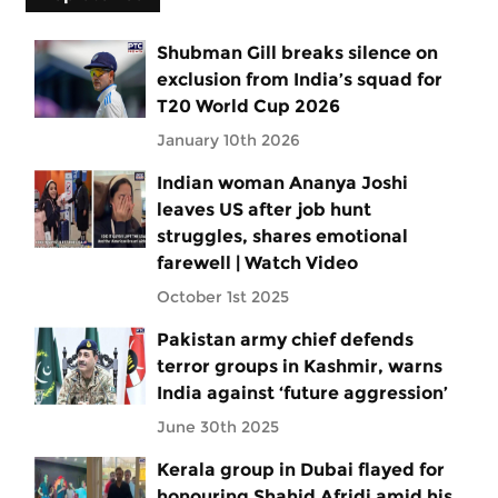
Shubman Gill breaks silence on
exclusion from India’s squad for
T20 World Cup 2026
January 10th 2026
Indian woman Ananya Joshi
leaves US after job hunt
struggles, shares emotional
farewell | Watch Video
October 1st 2025
Pakistan army chief defends
terror groups in Kashmir, warns
India against ‘future aggression’
June 30th 2025
Kerala group in Dubai flayed for
honouring Shahid Afridi amid his