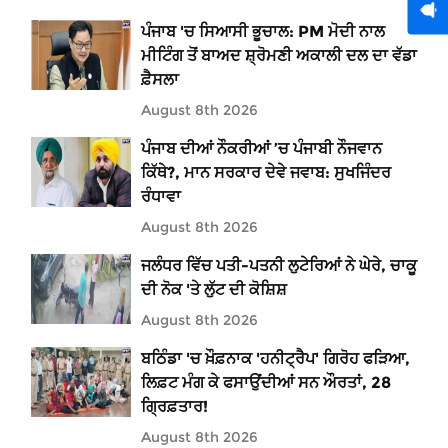
ਪੰਜਾਬ 'ਚ ਸਿਆਸੀ ਭੂਚਾਲ: PM ਮੋਦੀ ਨਾਲ
ਮੀਟਿੰਗ ਤੋਂ ਬਾਅਦ ਸ਼੍ਰੋਮਣੀ ਅਕਾਲੀ ਦਲ ਦਾ ਵੱਡਾ
ਫ਼ੈਸਲਾ
August 8th 2026
ਪੰਜਾਬ ਦੀਆਂ ਨੌਕਰੀਆਂ ’ਚ ਪੰਜਾਬੀ ਨੌਜਵਾਨ
ਕਿੱਥੇ?, ਮਾਨ ਸਰਕਾਰ ਦੇਵੇ ਜਵਾਬ: ਸੁਖਜਿੰਦਰ
ਰੰਧਾਵਾ
August 8th 2026
ਜਲੰਧਰ ਵਿੱਚ ਪਤੀ-ਪਤਨੀ ਲੁਟੇਰਿਆਂ ਨੇ ਘੇਰੇ, ਚਾਕੂ
ਦੀ ਨੋਕ 'ਤੇ ਲੁੱਟ ਦੀ ਕੋਸ਼ਿਸ਼
August 8th 2026
ਬਠਿੰਡਾ 'ਚ ਖ਼ੌਫ਼ਨਾਕ 'ਹਨੀਟ੍ਰੈਪ' ਗਿਰੋਹ ਫੜਿਆ,
ਲਿਫ਼ਟ ਮੰਗ ਕੇ ਫਸਾਉਂਦੀਆਂ ਸਨ ਔਰਤਾਂ, 28
ਗ੍ਰਿਫ਼ਤਾਰ!
August 8th 2026