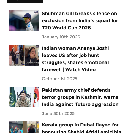
Shubman Gill breaks silence on
exclusion from India’s squad for
T20 World Cup 2026
January 10th 2026
Indian woman Ananya Joshi
leaves US after job hunt
struggles, shares emotional
farewell | Watch Video
October 1st 2025
Pakistan army chief defends
terror groups in Kashmir, warns
India against ‘future aggression’
June 30th 2025
Kerala group in Dubai flayed for
honouring Shahid Afridi amid his