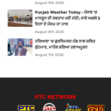
August 8th 2026
Punjab Weather Today : ਪੰਜਾਬ ’ਚ
ਮਾਨਸੂਨ ਦੀ ਰਫਤਾਰ ਪਈ ਮੱਠੀ; ਜਾਣੋ ਅਗਲੇ 5
ਦਿਨਾਂ ਦੇ ਮੌਸਮ ਦਾ ਹਾਲ
August 8th 2026
ਹਰਿਆਣਾ 'ਚ ਗੁਰਸਿਮਰਨ ਮੰਡ ਨਾਲ ਕਥਿਤ
ਕੁੱਟਮਾਰ, ਮਾਹੌਲ ਬਣਿਆ ਤਣਾਅਪੂਰਨ
August 7th 2026
PTC NETWORK