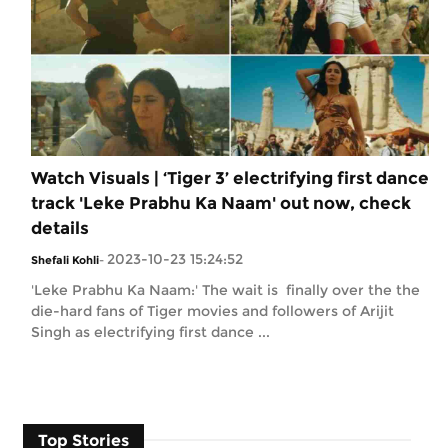
Watch Visuals | ‘Tiger 3’ electrifying first dance
track 'Leke Prabhu Ka Naam' out now, check
details
2023-10-23 15:24:52
Shefali Kohli
-
'Leke Prabhu Ka Naam:' The wait is finally over the the
die-hard fans of Tiger movies and followers of Arijit
Singh as electrifying first dance ...
Top Stories