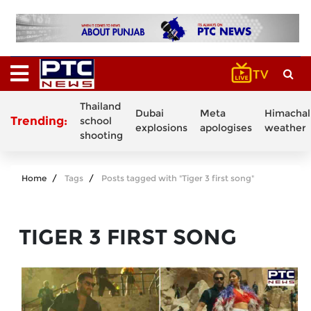
Thailand
Dubai
Meta
Himachal
Trending:
school
explosions
apologises
weather
shooting
Home
Tags
Posts tagged with "Tiger 3 first song"
TIGER 3 FIRST SONG