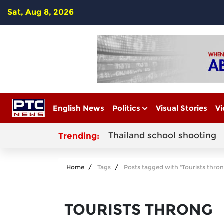
Sat, Aug 8, 2026
English News
Politics
Visual Stories
Vi
Thailand school shooting
Trending:
Home
Tags
Posts tagged with "Tourists thron
TOURISTS THRONG