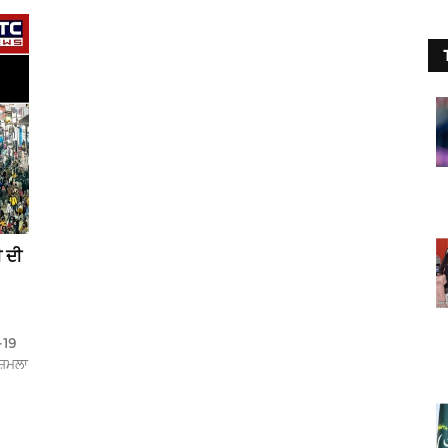
ੀ ਦੀ
-19
਼ਿਮਲਾ