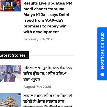
Results Live Updates: PM
Modi chants 'Yamuna
Maiya Ki Jai', says Delhi
freed from 'AAP-da';
promises to repay win
with development
Notification Hub
February 8th 2025
Latest Stories
ਹਰਿਆਣਾ 'ਚ ਗੁਰਸਿਮਰਨ ਮੰਡ ਨਾਲ
ਕਥਿਤ ਕੁੱਟਮਾਰ, ਮਾਹੌਲ ਬਣਿਆ
ਤਣਾਅਪੂਰਨ
August 7th 2026
ਅਕਾਲ ਤਖ਼ਤ ਸਾਹਿਬ ਦੇ ਮਾਹਿਰਾਂ ਦੀ
ਕਮੇਟੀ ਨੇ ਪੰਜਾਬ ਸਰਕਾਰ ਨਾਲ