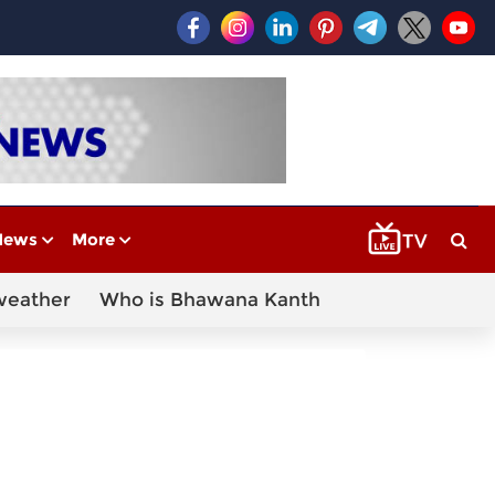
News
More
weather
Who is Bhawana Kanth