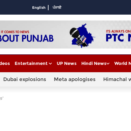
English
ਪੰਜਾਬੀ
deos
Entertainment
UP News
Hindi News
World 
Dubai explosions
Meta apologises
Himachal 
g"