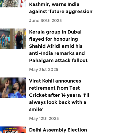
Kashmir, warns India
against ‘future aggression’
June 30th 2025
Kerala group in Dubai
flayed for honouring
Shahid Afridi amid his
anti-India remarks and
Pahalgam attack fallout
May 31st 2025
Virat Kohli announces
retirement from Test
Cricket after 14 years: 'I’ll
always look back with a
smile'
May 12th 2025
Delhi Assembly Election