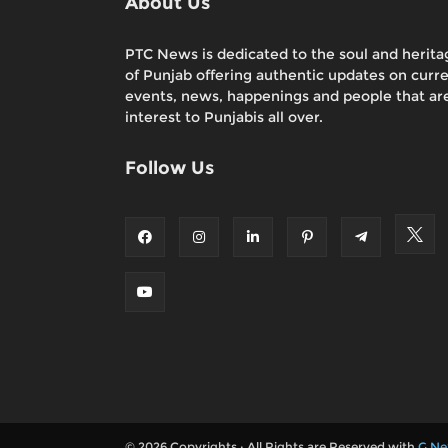
About Us
PTC News is dedicated to the soul and herita
of Punjab offering authentic updates on curr
events, news, happenings and people that are
interest to Punjabis all over.
Follow Us
© 2026 Copyrights : All Rights are Reserved with
G Ne