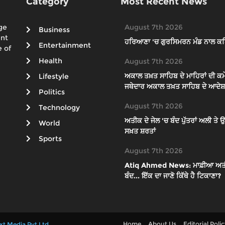
Category
Most Recent News
ge
August 7th 2026
Business
ent
ਹਰਿਆਣਾ 'ਚ ਗੁਰਸਿਮਰਨ ਮੰਡ ਨਾਲ ਕਥ
Entertainment
 of
Health
August 7th 2026
ਅਕਾਲ ਤਖ਼ਤ ਸਾਹਿਬ ਦੇ ਮਾਹਿਰਾਂ ਦੀ ਕਮੇ
Lifestyle
ਜਥੇਦਾਰ ਅਕਾਲ ਤਖ਼ਤ ਸਾਹਿਬ ਦੇ ਆਦੇਸ਼ਾ
Politics
August 7th 2026
Technology
ਅਤੀਕ ਦੇ ਜੇਲ 'ਚ ਬੰਦ ਪੁੱਤਰਾਂ ਅਲੀ ਤ
World
ਸਖ਼ਤ ਸ਼ਰਤਾਂ
Sports
August 7th 2026
Atiq Ahmed News: ਮਾਫ਼ੀਆ ਅਤੀਕ ਦੇ
ਬੰਦ... ਇੱਕ ਦਾ ਜਾਣੋ ਕਿੱਥੇ ਹੈ ਟਿਕਾਣਾ?
Home
About Us
Editorial Poli
xt Media Pvt Ltd