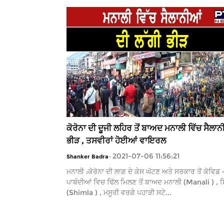
ਕੋਰੋਨਾ ਦੀ ਦੂਜੀ ਲਹਿਰ ਤੋਂ ਬਾਅਦ ਮਨਾਲੀ ਵਿੱਚ ਸੈਲਾਨ
ਭੀੜ , ਤਸਵੀਰਾਂ ਹੋਈਆਂ ਵਾਇਰਲ
2021-07-06 11:56:21
Shanker Badra
-
ਮਨਾਲੀ :ਕੋਰੋਨਾ ਦੀ ਲਾਗ ਦੇ ਕੇਸ ਘੱਟਣ ਅਤੇ ਸਰਕਾਰ ਤੋਂ ਕੋਵਿਡ 
ਪਾਬੰਦੀਆਂ ਵਿਚ ਢਿੱਲ ਮਿਲਣ ਤੋਂ ਬਾਅਦ ਮਨਾਲੀ (Manali ) , ਸ
(Shimla ) , ਮਸੂਰੀ ਵਰਗੇ ਪਹਾੜੀ ਸਟੇ...