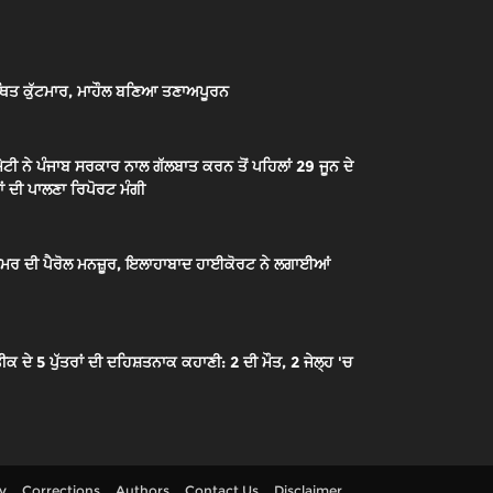
ਿਤ ਕੁੱਟਮਾਰ, ਮਾਹੌਲ ਬਣਿਆ ਤਣਾਅਪੂਰਨ
ਟੀ ਨੇ ਪੰਜਾਬ ਸਰਕਾਰ ਨਾਲ ਗੱਲਬਾਤ ਕਰਨ ਤੋਂ ਪਹਿਲਾਂ 29 ਜੂਨ ਦੇ
ਂ ਦੀ ਪਾਲਣਾ ਰਿਪੋਰਟ ਮੰਗੀ
ੇ ਉਮਰ ਦੀ ਪੈਰੋਲ ਮਨਜ਼ੂਰ, ਇਲਾਹਾਬਾਦ ਹਾਈਕੋਰਟ ਨੇ ਲਗਾਈਆਂ
 5 ਪੁੱਤਰਾਂ ਦੀ ਦਹਿਸ਼ਤਨਾਕ ਕਹਾਣੀ: 2 ਦੀ ਮੌਤ, 2 ਜੇਲ੍ਹ 'ਚ
cy
Corrections
Authors
Contact Us
Disclaimer