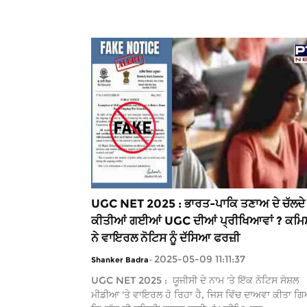
UGC NET 2025 : ਭਾਰਤ-ਪਾਕਿ ਤਣਾਅ ਦੇ ਚੱਲਦੇ 
ਕੀਤੀਆਂ ਗਈਆਂ UGC ਦੀਆਂ ਪ੍ਰੀਖਿਆਵਾਂ ? ਕਮਿ
ਨੇ ਵਾਇਰਲ ਨੋਟਿਸ ਨੂੰ ਦੱਸਿਆ ਫਰਜ਼ੀ
2025-05-09 11:11:37
Shanker Badra
-
UGC NET 2025 : ਯੂਜੀਸੀ ਦੇ ਨਾਮ 'ਤੇ ਇੱਕ ਨੋਟਿਸ ਸੋਸ਼ਲ
ਮੀਡੀਆ 'ਤੇ ਵਾਇਰਲ ਹੋ ਰਿਹਾ ਹੈ, ਜਿਸ ਵਿੱਚ ਦਾਅਵਾ ਕੀਤਾ ਗਿ