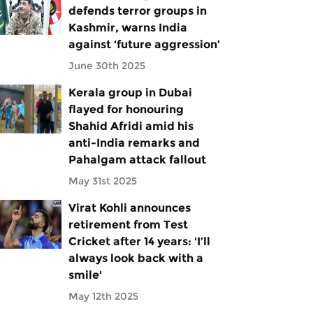
defends terror groups in
Kashmir, warns India
against ‘future aggression’
June 30th 2025
Kerala group in Dubai
flayed for honouring
Shahid Afridi amid his
anti-India remarks and
Pahalgam attack fallout
May 31st 2025
Virat Kohli announces
retirement from Test
Cricket after 14 years: 'I’ll
always look back with a
smile'
May 12th 2025