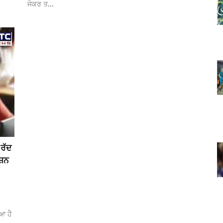
ਜੇਕਰ ਤ...
ਰੱਦ
ਸ਼ਨ
ਆ ਹੈ