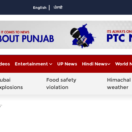
English
ਪੰਜਾਬੀ
deos
Entertainment
UP News
Hindi News
World 
ubai
Food safety
Himachal
xplosions
violation
weather
5"