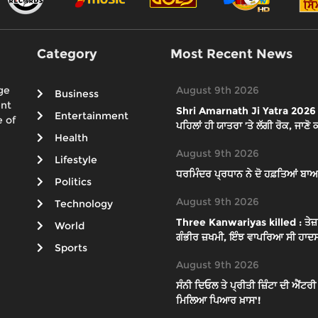
Category
Most Recent News
ge
August 9th 2026
Business
ent
Shri Amarnath Ji Yatra 2026 : 
Entertainment
 of
ਪਹਿਲਾਂ ਹੀ ਯਾਤਰਾ ’ਤੇ ਲੱਗੀ ਰੋਕ, ਜਾਣੋ
Health
August 9th 2026
Lifestyle
ਧਰਮਿੰਦਰ ਪ੍ਰਧਾਨ ਨੇ ਦੋ ਹਫ਼ਤਿਆਂ ਬਾਅਦ
Politics
August 9th 2026
Technology
Three Kanwariyas killed : ਤੇਜ਼ ਰ
World
ਗੰਭੀਰ ਜ਼ਖਮੀ, ਇੰਝ ਵਾਪਰਿਆ ਸੀ ਹਾਦ
Sports
August 9th 2026
ਸੰਨੀ ਦਿਓਲ ਤੇ ਪ੍ਰੀਤੀ ਜ਼ਿੰਟਾ ਦੀ ਐਂਟਰ
ਮਿਲਿਆ ਪਿਆਰ ਖ਼ਾਸ'!