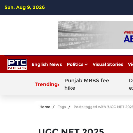
Sun, Aug 9, 2026
English News
Politics
Visual Stories
Vi
Punjab MBBS fee
D
Trending:
hike
e
Home
Tags
Posts tagged with "UGC NET 202
UGC NET 2025