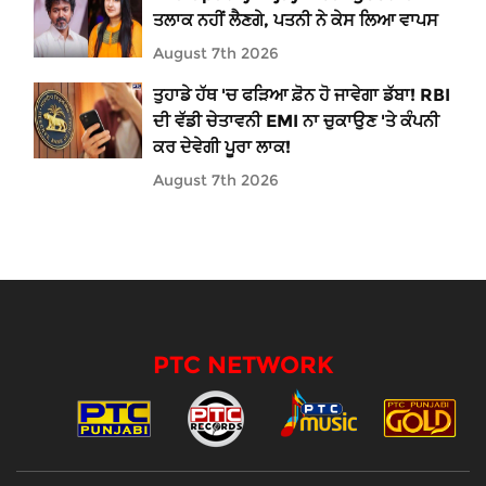
ਤਲਾਕ ਨਹੀਂ ਲੈਣਗੇ, ਪਤਨੀ ਨੇ ਕੇਸ ਲਿਆ ਵਾਪਸ
August 7th 2026
ਤੁਹਾਡੇ ਹੱਥ 'ਚ ਫੜਿਆ ਫ਼ੋਨ ਹੋ ਜਾਵੇਗਾ ਡੱਬਾ! RBI
ਦੀ ਵੱਡੀ ਚੇਤਾਵਨੀ EMI ਨਾ ਚੁਕਾਉਣ 'ਤੇ ਕੰਪਨੀ
ਕਰ ਦੇਵੇਗੀ ਪੂਰਾ ਲਾਕ!
August 7th 2026
PTC NETWORK