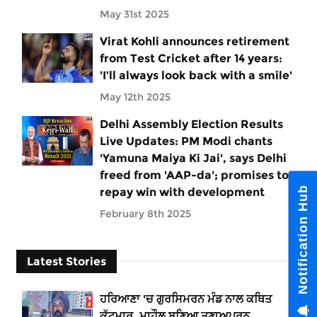
May 31st 2025
Virat Kohli announces retirement
from Test Cricket after 14 years:
'I’ll always look back with a smile'
May 12th 2025
Delhi Assembly Election Results
Live Updates: PM Modi chants
'Yamuna Maiya Ki Jai', says Delhi
freed from 'AAP-da'; promises to
Notification Hub
repay win with development
February 8th 2025
Latest Stories
ਹਰਿਆਣਾ 'ਚ ਗੁਰਸਿਮਰਨ ਮੰਡ ਨਾਲ ਕਥਿਤ
ਕੁੱਟਮਾਰ, ਮਾਹੌਲ ਬਣਿਆ ਤਣਾਅਪੂਰਨ