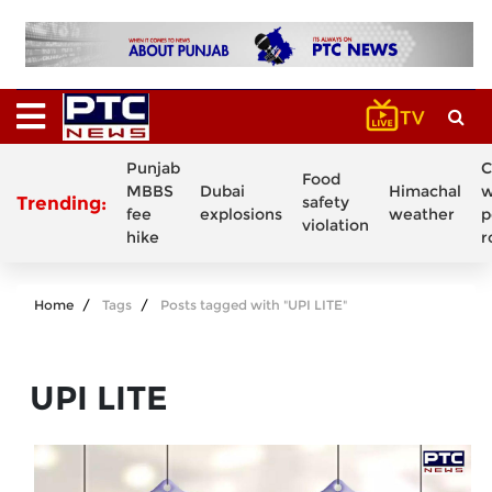
Punjab
C
Food
MBBS
Dubai
Himachal
w
Trending:
safety
fee
explosions
weather
p
violation
hike
r
Home
Tags
Posts tagged with "UPI LITE"
UPI LITE