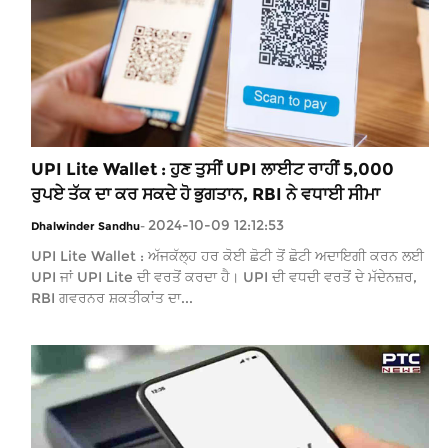
UPI Lite Wallet : ਹੁਣ ਤੁਸੀਂ UPI ਲਾਈਟ ਰਾਹੀਂ 5,000
ਰੁਪਏ ਤੱਕ ਦਾ ਕਰ ਸਕਦੇ ਹੋ ਭੁਗਤਾਨ, RBI ਨੇ ਵਧਾਈ ਸੀਮਾ
2024-10-09 12:12:53
Dhalwinder Sandhu
-
UPI Lite Wallet : ਅੱਜਕੱਲ੍ਹ ਹਰ ਕੋਈ ਛੋਟੀ ਤੋਂ ਛੋਟੀ ਅਦਾਇਗੀ ਕਰਨ ਲਈ
UPI ਜਾਂ UPI Lite ਦੀ ਵਰਤੋਂ ਕਰਦਾ ਹੈ। UPI ਦੀ ਵਧਦੀ ਵਰਤੋਂ ਦੇ ਮੱਦੇਨਜ਼ਰ,
RBI ਗਵਰਨਰ ਸ਼ਕਤੀਕਾਂਤ ਦਾ...