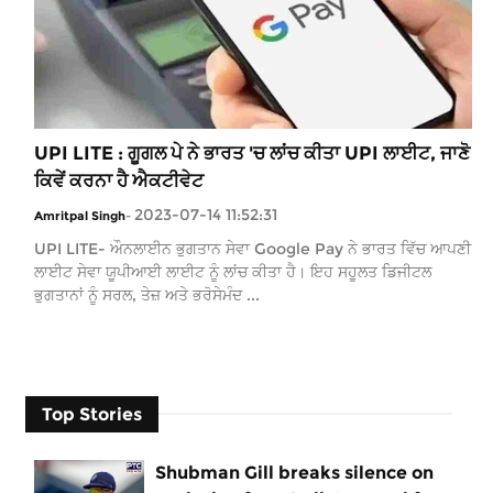
UPI LITE : ਗੂਗਲ ਪੇ ਨੇ ਭਾਰਤ 'ਚ ਲਾਂਚ ਕੀਤਾ UPI ਲਾਈਟ, ਜਾਣੋ
ਕਿਵੇਂ ਕਰਨਾ ਹੈ ਐਕਟੀਵੇਟ
2023-07-14 11:52:31
Amritpal Singh
-
UPI LITE- ਔਨਲਾਈਨ ਭੁਗਤਾਨ ਸੇਵਾ Google Pay ਨੇ ਭਾਰਤ ਵਿੱਚ ਆਪਣੀ
ਲਾਈਟ ਸੇਵਾ ਯੂਪੀਆਈ ਲਾਈਟ ਨੂੰ ਲਾਂਚ ਕੀਤਾ ਹੈ। ਇਹ ਸਹੂਲਤ ਡਿਜੀਟਲ
ਭੁਗਤਾਨਾਂ ਨੂੰ ਸਰਲ, ਤੇਜ਼ ਅਤੇ ਭਰੋਸੇਮੰਦ ...
Top Stories
Shubman Gill breaks silence on