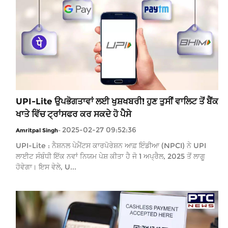
UPI-Lite ਉਪਭੋਗਤਾਵਾਂ ਲਈ ਖੁਸ਼ਖਬਰੀ! ਹੁਣ ਤੁਸੀਂ ਵਾਲਿਟ ਤੋਂ ਬੈਂਕ
ਖਾਤੇ ਵਿੱਚ ਟ੍ਰਾਂਸਫਰ ਕਰ ਸਕਦੇ ਹੋ ਪੈਸੇ
2025-02-27 09:52:36
Amritpal Singh
-
UPI-Lite : ਨੈਸ਼ਨਲ ਪੇਮੈਂਟਸ ਕਾਰਪੋਰੇਸ਼ਨ ਆਫ਼ ਇੰਡੀਆ (NPCI) ਨੇ UPI
ਲਾਈਟ ਸੰਬੰਧੀ ਇੱਕ ਨਵਾਂ ਨਿਯਮ ਪੇਸ਼ ਕੀਤਾ ਹੈ ਜੋ 1 ਅਪ੍ਰੈਲ, 2025 ਤੋਂ ਲਾਗੂ
ਹੋਵੇਗਾ। ਇਸ ਵੇਲੇ, U...