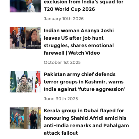
exclusion from India’s squad for
T20 World Cup 2026
January 10th 2026
Indian woman Ananya Joshi
leaves US after job hunt
struggles, shares emotional
farewell | Watch Video
October 1st 2025
Pakistan army chief defends
terror groups in Kashmir, warns
India against ‘future aggression’
June 30th 2025
Kerala group in Dubai flayed for
honouring Shahid Afridi amid his
anti-India remarks and Pahalgam
attack fallout