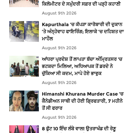
ਕਿਲੋਮੀਟਰ ਦੇ ਸਮੁੰਦਰੀ ਸਫ਼ਰ ਦੀ ਪੜ੍ਹੋ ਕਹਾਣੀ
August 9th 2026
Kapurthala ’ਚ ਕੱਪੜਾ ਕਾਰੋਬਾਰੀ ਦੀ ਦੁਕਾਨ
’ਤੇ ਅੰਨ੍ਹੇਵਾਹ ਫਾਇਰਿੰਗ; ਇਲਾਕੇ ’ਚ ਦਹਿਸ਼ਤ ਦਾ
ਮਾਹੌਲ
August 9th 2026
ਆਂਧਰਾ ਪ੍ਰਦੇਸ਼ ਤੋਂ ਲਾਪਤਾ ਬੱਚਾ ਅੰਮ੍ਰਿਤਸਰ 'ਚ
ਭਟਕਦਾ ਮਿਲਿਆ, ਅਧਿਆਪਕ ਤੋਂ ਡਰਦੇ ਨੇ
ਚੁੱਕਿਆ ਸੀ ਕਦਮ, ਮਾਪੇ ਹੋਏ ਭਾਵੁਕ
August 9th 2026
Himanshi Khurana Murder Case ’ਚ
ਕੈਨੇਡੀਅਨ ਸਾਥੀ ਦੀ ਹੋਈ ਗ੍ਰਿਫਤਾਰੀ, 7 ਮਹੀਨੇ
ਤੋਂ ਸੀ ਫਰਾਰ
August 9th 2026
8 ਫੁੱਟ 10 ਇੰਚ ਲੰਬੇ ਵਾਲ! ਉਤਰਾਖੰਡ ਦੀ ਰੇਣੂ