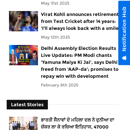
May 31st 2025
Notification Hub
Virat Kohli announces retirement
from Test Cricket after 14 years:
'I’ll always look back with a smile'
May 12th 2025
Delhi Assembly Election Results
Live Updates: PM Modi chants
'Yamuna Maiya Ki Jai', says Delhi
freed from 'AAP-da'; promises to
repay win with development
February 8th 2025
Latest Stories
ਭਾਰਤੀ ਸੈਨਾਵਾਂ ਦੇ ਮਹਿਲਾ ਦਲ ਨੇ ਦੁਨੀਆ ਦਾ
ਚੱਕਰ ਲਾ ਕੇ ਰਚਿਆ ਇਤਿਹਾਸ, 47000