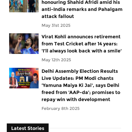
honouring Shahid Afridi amid his
anti-India remarks and Pahalgam
attack fallout
May 31st 2025
Virat Kohli announces retirement
from Test Cricket after 14 years:
'I’ll always look back with a smile'
May 12th 2025
Delhi Assembly Election Results
Live Updates: PM Modi chants
'Yamuna Maiya Ki Jai', says Delhi
freed from 'AAP-da'; promises to
repay win with development
February 8th 2025
Latest Stories