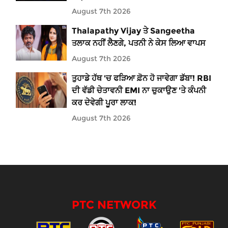
August 7th 2026
Thalapathy Vijay ਤੇ Sangeetha
ਤਲਾਕ ਨਹੀਂ ਲੈਣਗੇ, ਪਤਨੀ ਨੇ ਕੇਸ ਲਿਆ ਵਾਪਸ
August 7th 2026
ਤੁਹਾਡੇ ਹੱਥ 'ਚ ਫੜਿਆ ਫ਼ੋਨ ਹੋ ਜਾਵੇਗਾ ਡੱਬਾ! RBI
ਦੀ ਵੱਡੀ ਚੇਤਾਵਨੀ EMI ਨਾ ਚੁਕਾਉਣ 'ਤੇ ਕੰਪਨੀ
ਕਰ ਦੇਵੇਗੀ ਪੂਰਾ ਲਾਕ!
August 7th 2026
PTC NETWORK