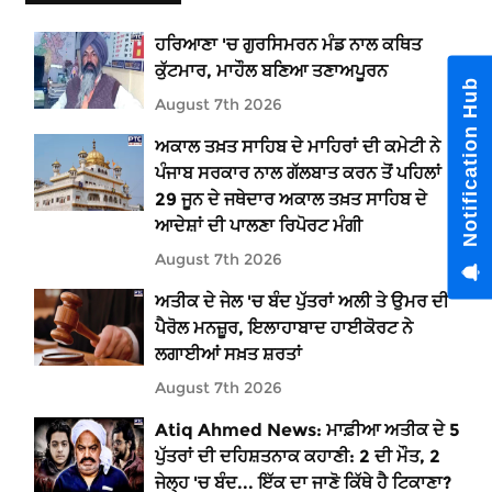
ਹਰਿਆਣਾ 'ਚ ਗੁਰਸਿਮਰਨ ਮੰਡ ਨਾਲ ਕਥਿਤ
ਕੁੱਟਮਾਰ, ਮਾਹੌਲ ਬਣਿਆ ਤਣਾਅਪੂਰਨ
Notification Hub
August 7th 2026
ਅਕਾਲ ਤਖ਼ਤ ਸਾਹਿਬ ਦੇ ਮਾਹਿਰਾਂ ਦੀ ਕਮੇਟੀ ਨੇ
ਪੰਜਾਬ ਸਰਕਾਰ ਨਾਲ ਗੱਲਬਾਤ ਕਰਨ ਤੋਂ ਪਹਿਲਾਂ
29 ਜੂਨ ਦੇ ਜਥੇਦਾਰ ਅਕਾਲ ਤਖ਼ਤ ਸਾਹਿਬ ਦੇ
ਆਦੇਸ਼ਾਂ ਦੀ ਪਾਲਣਾ ਰਿਪੋਰਟ ਮੰਗੀ
August 7th 2026
ਅਤੀਕ ਦੇ ਜੇਲ 'ਚ ਬੰਦ ਪੁੱਤਰਾਂ ਅਲੀ ਤੇ ਉਮਰ ਦੀ
ਪੈਰੋਲ ਮਨਜ਼ੂਰ, ਇਲਾਹਾਬਾਦ ਹਾਈਕੋਰਟ ਨੇ
ਲਗਾਈਆਂ ਸਖ਼ਤ ਸ਼ਰਤਾਂ
August 7th 2026
Atiq Ahmed News: ਮਾਫ਼ੀਆ ਅਤੀਕ ਦੇ 5
ਪੁੱਤਰਾਂ ਦੀ ਦਹਿਸ਼ਤਨਾਕ ਕਹਾਣੀ: 2 ਦੀ ਮੌਤ, 2
ਜੇਲ੍ਹ 'ਚ ਬੰਦ... ਇੱਕ ਦਾ ਜਾਣੋ ਕਿੱਥੇ ਹੈ ਟਿਕਾਣਾ?