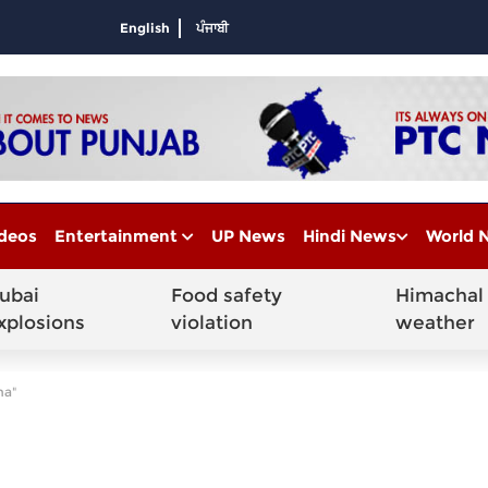
English
ਪੰਜਾਬੀ
deos
Entertainment
UP News
Hindi News
World 
ubai
Food safety
Himachal
xplosions
violation
weather
na"