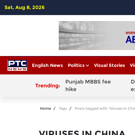
Sat, Aug 8, 2026
English News
Politics
Visual Stories
Vi
Punjab MBBS fee
D
Trending:
hike
e
Home
Tags
Posts tagged with "Viruses in Chi
VIRUSES IN CHINA