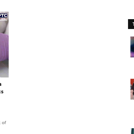
a
cs
 of