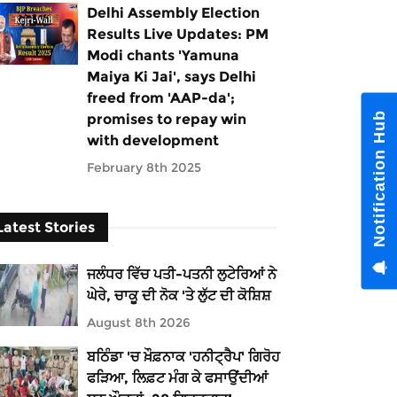
Delhi Assembly Election
Results Live Updates: PM
Modi chants 'Yamuna
Maiya Ki Jai', says Delhi
freed from 'AAP-da';
Notification Hub
promises to repay win
with development
February 8th 2025
Latest Stories
ਜਲੰਧਰ ਵਿੱਚ ਪਤੀ-ਪਤਨੀ ਲੁਟੇਰਿਆਂ ਨੇ
ਘੇਰੇ, ਚਾਕੂ ਦੀ ਨੋਕ 'ਤੇ ਲੁੱਟ ਦੀ ਕੋਸ਼ਿਸ਼
August 8th 2026
ਬਠਿੰਡਾ 'ਚ ਖ਼ੌਫ਼ਨਾਕ 'ਹਨੀਟ੍ਰੈਪ' ਗਿਰੋਹ
ਫੜਿਆ, ਲਿਫ਼ਟ ਮੰਗ ਕੇ ਫਸਾਉਂਦੀਆਂ