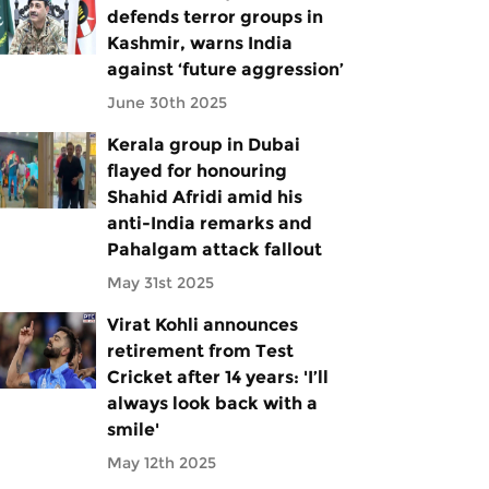
defends terror groups in
Kashmir, warns India
against ‘future aggression’
June 30th 2025
Kerala group in Dubai
flayed for honouring
Shahid Afridi amid his
anti-India remarks and
Pahalgam attack fallout
May 31st 2025
Virat Kohli announces
retirement from Test
Cricket after 14 years: 'I’ll
always look back with a
smile'
May 12th 2025