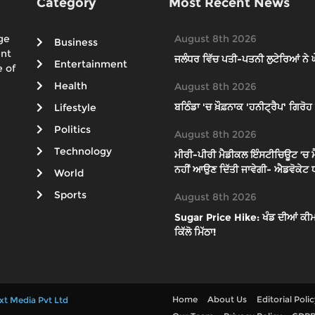
Category
Most Recent News
ge
August 8th 2026
Business
ent
ਜਲੰਧਰ ਵਿੱਚ ਪਤੀ-ਪਤਨੀ ਲੁਟੇਰਿਆਂ ਨੇ ਘੇਰੇ
Entertainment
 of
Health
August 8th 2026
ਬਠਿੰਡਾ 'ਚ ਖ਼ੌਫ਼ਨਾਕ 'ਹਨੀਟ੍ਰੈਪ' ਗਿਰ
Lifestyle
Politics
August 8th 2026
Technology
ਮੀਰੀ-ਪੀਰੀ ਮੈਡੀਕਲ ਇੰਸਟੀਚਿਊਟ ’ਚ ਮ
ਨਹੀਂ ਆਉਣ ਦਿੱਤੀ ਜਾਵੇਗੀ- ਐਡਵੋਕੇਟ 
World
Sports
August 8th 2026
Sugar Price Hike: ਖੰਡ ਦੀਆਂ ਕੀਮਤਾ
ਕਿੱਲੋ ਮਿੱਠਾ!
Home
About Us
Editorial Poli
xt Media Pvt Ltd