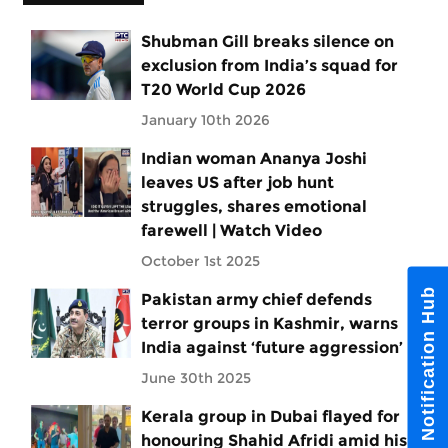
Shubman Gill breaks silence on
exclusion from India’s squad for
T20 World Cup 2026
January 10th 2026
Indian woman Ananya Joshi
leaves US after job hunt
struggles, shares emotional
farewell | Watch Video
October 1st 2025
Notification Hub
Pakistan army chief defends
terror groups in Kashmir, warns
India against ‘future aggression’
June 30th 2025
Kerala group in Dubai flayed for
honouring Shahid Afridi amid his