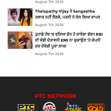
August 7th 2026
Thalapathy Vijay ਤੇ Sangeetha
ਤਲਾਕ ਨਹੀਂ ਲੈਣਗੇ, ਪਤਨੀ ਨੇ ਕੇਸ ਲਿਆ ਵਾਪਸ
August 7th 2026
ਤੁਹਾਡੇ ਹੱਥ 'ਚ ਫੜਿਆ ਫ਼ੋਨ ਹੋ ਜਾਵੇਗਾ ਡੱਬਾ! RBI
ਦੀ ਵੱਡੀ ਚੇਤਾਵਨੀ EMI ਨਾ ਚੁਕਾਉਣ 'ਤੇ ਕੰਪਨੀ
ਕਰ ਦੇਵੇਗੀ ਪੂਰਾ ਲਾਕ!
August 7th 2026
PTC NETWORK