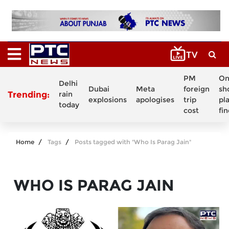
PM
On
Delhi
Dubai
Meta
foreign
sh
Trending:
rain
explosions
apologises
trip
pl
today
cost
fi
Home
Tags
Posts tagged with "Who Is Parag Jain"
WHO IS PARAG JAIN