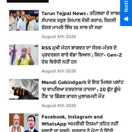
Tarun Tejpal News : ਤਹਿਲਕਾ ਦੇ ਸਾਬਕਾ
ਸੰਪਾਦਕ ਤਰੁਣ ਤੇਜਪਾਲ ਦੋਸ਼ੀ ਕਰਾਰ; ਜਿਨਸੀ
ਸ਼ੋਸ਼ਣ ਮਾਮਲੇ ਵਿੱਚ 10 ਸਾਲ ਦੀ ਸਜ਼ਾ
August 6th 2026
RSS ਮੁਖੀ ਮੋਹਨ ਭਾਗਵਤ ਦਾ ਜੰਤਰ-ਮੰਤਰ ਦੇ
ਪ੍ਰਦਰਸ਼ਨ ਬਾਰੇ ਵੱਡਾ ਬਿਆਨ ; ਕਿਹਾ- Gen-Z
ਦੇਸ਼ ਵਿਰੋਧੀ ਨਹੀਂ ਹਨ
August 6th 2026
Mandi Gobindgarh ਦੇ ਇਕ ਮਿਲਕ ਪਲਾਂਟ
’ਚ ਵਾਪਰਿਆ ਦਰਦਨਾਕ ਹਾਦਸਾ ; 20 ਫੁੱਟ ਡੂੰਘੇ
ਟੈਂਕ ’ਚ ਡਿੱਗਣ ਕਾਰਨ ਮੁਲਾਜ਼ਮਦੀ ਮੌਤ
August 6th 2026
Facebook, Instagram and
WhatsApp ਅਮਰੀਕੀ ਨਿਯਮਾਂ ਤਹਿਤ ਨਹੀਂ
ਚਲਾਏ ਜਾ ਸਕਦੇ; ਸਰਕਾਰ ਨੇ ਮੇਟਾ ਨੂੰ ਦਿੱਤੀ