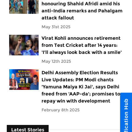
honouring Shahid Afridi amid his
anti-India remarks and Pahalgam
attack fallout
May 31st 2025
Virat Kohli announces retirement
from Test Cricket after 14 years:
'I’ll always look back with a smile'
May 12th 2025
Delhi Assembly Election Results
Live Updates: PM Modi chants
'Yamuna Maiya Ki Jai', says Delhi
freed from 'AAP-da'; promises to
repay win with development
Notification Hub
February 8th 2025
Latest Stories