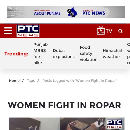
Punjab
C
Food
MBBS
Dubai
Himachal
w
Trending:
safety
fee
explosions
weather
p
violation
hike
r
Home
Tags
Posts tagged with "Women Fight In Ropar"
WOMEN FIGHT IN ROPAR