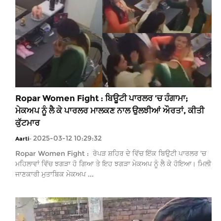
Ropar Women Fight : ਬਿਊਟੀ ਪਾਰਲਰ ’ਚ ਹੰਗਾਮਾ;
ਮੇਕਅਪ ਨੂੰ ਲੈ ਕੇ ਪਾਰਲਰ ਮਾਲਕਣ ਨਾਲ ਉਲਝੀਆਂ ਔਰਤਾਂ, ਕੀਤੀ
ਕੁੱਟਮਾਰ
2025-03-12 10:29:32
Aarti
-
Ropar Women Fight : ਰੋਪੜ ਸ਼ਹਿਰ ਦੇ ਵਿੱਚ ਇੱਕ ਬਿਉਟੀ ਪਾਰਲਰ ’ਚ
ਮਹਿਲਾਵਾਂ ਵਿੱਚ ਝਗੜਾ ਹੋ ਗਿਆ ਤੇ ਇਹ ਝਗੜਾ ਮੇਕਅਪ ਨੂੰ ਲੈ ਕੇ ਹੋਇਆ। ਮਿਲੀ
ਜਾਣਕਾਰੀ ਮੁਤਾਬਿਕ ਮੇਕਅਪ ...