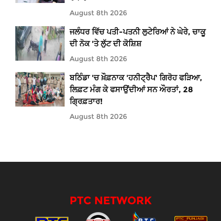
August 8th 2026
ਜਲੰਧਰ ਵਿੱਚ ਪਤੀ-ਪਤਨੀ ਲੁਟੇਰਿਆਂ ਨੇ ਘੇਰੇ, ਚਾਕੂ
ਦੀ ਨੋਕ 'ਤੇ ਲੁੱਟ ਦੀ ਕੋਸ਼ਿਸ਼
August 8th 2026
ਬਠਿੰਡਾ 'ਚ ਖ਼ੌਫ਼ਨਾਕ 'ਹਨੀਟ੍ਰੈਪ' ਗਿਰੋਹ ਫੜਿਆ,
ਲਿਫ਼ਟ ਮੰਗ ਕੇ ਫਸਾਉਂਦੀਆਂ ਸਨ ਔਰਤਾਂ, 28
ਗ੍ਰਿਫ਼ਤਾਰ!
August 8th 2026
PTC NETWORK