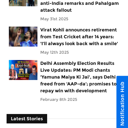
anti-India remarks and Pahalgam
attack fallout
May 31st 2025
Virat Kohli announces retirement
from Test Cricket after 14 years:
'I’ll always look back with a smile'
May 12th 2025
Delhi Assembly Election Results
Live Updates: PM Modi chants
'Yamuna Maiya Ki Jai', says Delhi
freed from 'AAP-da'; promises to
Notification Hub
repay win with development
February 8th 2025
Latest Stories