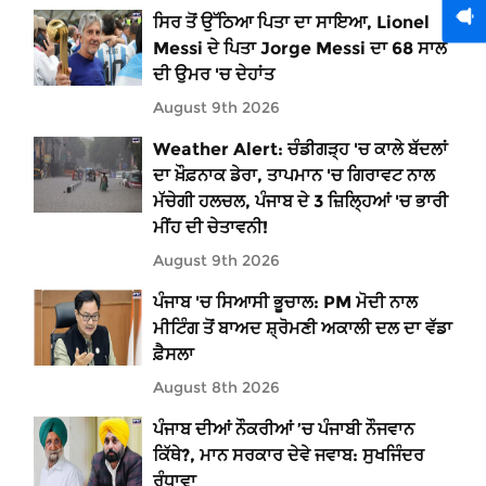
ਸਿਰ ਤੋਂ ਉੱਠਿਆ ਪਿਤਾ ਦਾ ਸਾਇਆ, Lionel
Messi ਦੇ ਪਿਤਾ Jorge Messi ਦਾ 68 ਸਾਲ
ਦੀ ਉਮਰ 'ਚ ਦੇਹਾਂਤ
August 9th 2026
Weather Alert: ਚੰਡੀਗੜ੍ਹ 'ਚ ਕਾਲੇ ਬੱਦਲਾਂ
ਦਾ ਖ਼ੌਫ਼ਨਾਕ ਡੇਰਾ, ਤਾਪਮਾਨ 'ਚ ਗਿਰਾਵਟ ਨਾਲ
ਮੱਚੇਗੀ ਹਲਚਲ, ਪੰਜਾਬ ਦੇ 3 ਜ਼ਿਲ੍ਹਿਆਂ 'ਚ ਭਾਰੀ
ਮੀਂਹ ਦੀ ਚੇਤਾਵਨੀ!
August 9th 2026
ਪੰਜਾਬ 'ਚ ਸਿਆਸੀ ਭੂਚਾਲ: PM ਮੋਦੀ ਨਾਲ
ਮੀਟਿੰਗ ਤੋਂ ਬਾਅਦ ਸ਼੍ਰੋਮਣੀ ਅਕਾਲੀ ਦਲ ਦਾ ਵੱਡਾ
ਫ਼ੈਸਲਾ
August 8th 2026
ਪੰਜਾਬ ਦੀਆਂ ਨੌਕਰੀਆਂ ’ਚ ਪੰਜਾਬੀ ਨੌਜਵਾਨ
ਕਿੱਥੇ?, ਮਾਨ ਸਰਕਾਰ ਦੇਵੇ ਜਵਾਬ: ਸੁਖਜਿੰਦਰ
ਰੰਧਾਵਾ