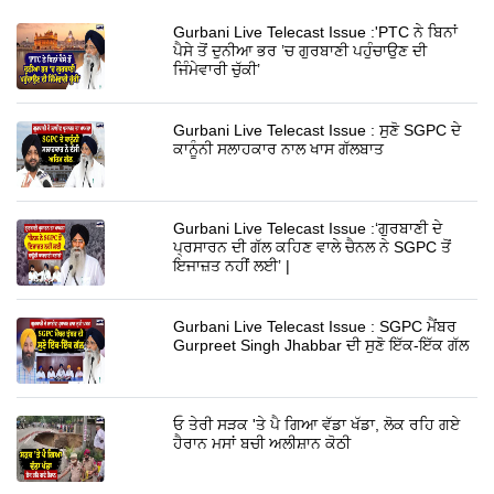
Gurbani Live Telecast Issue :'PTC ਨੇ ਬਿਨਾਂ
ਪੈਸੇ ਤੋਂ ਦੁਨੀਆ ਭਰ ’ਚ ਗੁਰਬਾਣੀ ਪਹੁੰਚਾਉਣ ਦੀ
ਜਿੰਮੇਵਾਰੀ ਚੁੱਕੀ’
Gurbani Live Telecast Issue : ਸੁਣੋ SGPC ਦੇ
ਕਾਨੂੰਨੀ ਸਲਾਹਕਾਰ ਨਾਲ ਖਾਸ ਗੱਲਬਾਤ
Gurbani Live Telecast Issue :‘ਗੁਰਬਾਣੀ ਦੇ
ਪ੍ਰਸਾਰਨ ਦੀ ਗੱਲ ਕਹਿਣ ਵਾਲੇ ਚੈਨਲ ਨੇ SGPC ਤੋਂ
ਇਜਾਜ਼ਤ ਨਹੀਂ ਲਈ’ |
Gurbani Live Telecast Issue : SGPC ਮੈਂਬਰ
Gurpreet Singh Jhabbar ਦੀ ਸੁਣੋ ਇੱਕ-ਇੱਕ ਗੱਲ
ਓ ਤੇਰੀ ਸੜਕ 'ਤੇ ਪੈ ਗਿਆ ਵੱਡਾ ਖੱਡਾ, ਲੋਕ ਰਹਿ ਗਏ
ਹੈਰਾਨ ਮਸਾਂ ਬਚੀ ਅਲੀਸ਼ਾਨ ਕੋਠੀ