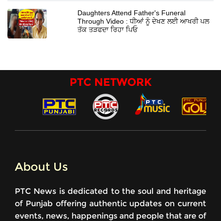
Daughters Attend Father's Funeral
Through Video : ਧੀਆਂ ਨੂੰ ਦੇਖਣ ਲਈ ਆਖਰੀ ਪਲ
ਤੱਕ ਤੜਫਦਾ ਰਿਹਾ ਪਿਓ
PTC NETWORK
About Us
PTC News is dedicated to the soul and heritage
of Punjab offering authentic updates on current
events, news, happenings and people that are of