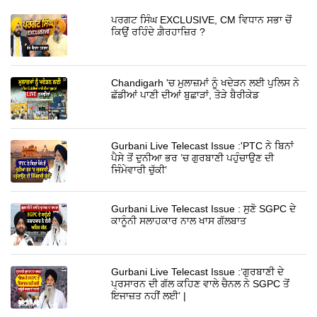
ਪਰਗਟ ਸਿੰਘ EXCLUSIVE, CM ਵਿਧਾਨ ਸਭਾ ਚੋਂ
ਕਿਉਂ ਰਹਿੰਦੇ ਗ਼ੈਰਹਾਜ਼ਿਰ ?
Chandigarh 'ਚ ਮੁਲਾਜ਼ਮਾਂ ਨੂੰ ਖਦੇੜਨ ਲਈ ਪੁਲਿਸ ਨੇ
ਛੱਡੀਆਂ ਪਾਣੀ ਦੀਆਂ ਬੁਛਾੜਾਂ, ਤੋੜੇ ਬੈਰੀਕੇਡ
Gurbani Live Telecast Issue :'PTC ਨੇ ਬਿਨਾਂ
ਪੈਸੇ ਤੋਂ ਦੁਨੀਆ ਭਰ ’ਚ ਗੁਰਬਾਣੀ ਪਹੁੰਚਾਉਣ ਦੀ
ਜਿੰਮੇਵਾਰੀ ਚੁੱਕੀ’
Gurbani Live Telecast Issue : ਸੁਣੋ SGPC ਦੇ
ਕਾਨੂੰਨੀ ਸਲਾਹਕਾਰ ਨਾਲ ਖਾਸ ਗੱਲਬਾਤ
Gurbani Live Telecast Issue :‘ਗੁਰਬਾਣੀ ਦੇ
ਪ੍ਰਸਾਰਨ ਦੀ ਗੱਲ ਕਹਿਣ ਵਾਲੇ ਚੈਨਲ ਨੇ SGPC ਤੋਂ
ਇਜਾਜ਼ਤ ਨਹੀਂ ਲਈ’ |