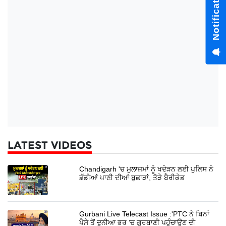
Notification Hub
LATEST VIDEOS
Chandigarh 'ਚ ਮੁਲਾਜ਼ਮਾਂ ਨੂੰ ਖਦੇੜਨ ਲਈ ਪੁਲਿਸ ਨੇ
ਛੱਡੀਆਂ ਪਾਣੀ ਦੀਆਂ ਬੁਛਾੜਾਂ, ਤੋੜੇ ਬੈਰੀਕੇਡ
Gurbani Live Telecast Issue :'PTC ਨੇ ਬਿਨਾਂ
ਪੈਸੇ ਤੋਂ ਦੁਨੀਆ ਭਰ ’ਚ ਗੁਰਬਾਣੀ ਪਹੁੰਚਾਉਣ ਦੀ