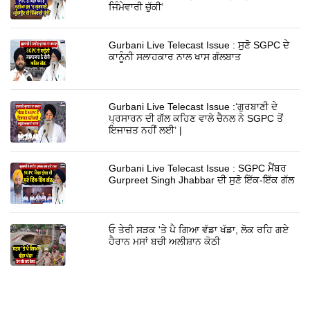
ਜਿੰਮੇਵਾਰੀ ਚੁੱਕੀ’
Gurbani Live Telecast Issue : ਸੁਣੋ SGPC ਦੇ
ਕਾਨੂੰਨੀ ਸਲਾਹਕਾਰ ਨਾਲ ਖਾਸ ਗੱਲਬਾਤ
Gurbani Live Telecast Issue :‘ਗੁਰਬਾਣੀ ਦੇ
ਪ੍ਰਸਾਰਨ ਦੀ ਗੱਲ ਕਹਿਣ ਵਾਲੇ ਚੈਨਲ ਨੇ SGPC ਤੋਂ
ਇਜਾਜ਼ਤ ਨਹੀਂ ਲਈ’ |
Gurbani Live Telecast Issue : SGPC ਮੈਂਬਰ
Gurpreet Singh Jhabbar ਦੀ ਸੁਣੋ ਇੱਕ-ਇੱਕ ਗੱਲ
ਓ ਤੇਰੀ ਸੜਕ 'ਤੇ ਪੈ ਗਿਆ ਵੱਡਾ ਖੱਡਾ, ਲੋਕ ਰਹਿ ਗਏ
ਹੈਰਾਨ ਮਸਾਂ ਬਚੀ ਅਲੀਸ਼ਾਨ ਕੋਠੀ