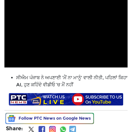
ਸੀਐਮ ਪੰਜਾਬ ਨੇ ਅਪਣਾਈ 'ਮੈਂ ਨਾ ਮਾਨੂੰ' ਵਾਲੀ ਨੀਤੀ, ਪਹਿਲਾਂ ਕਿਹਾ
AI, ਹੁਣ ਕਹਿੰਦੇ ਵੀਡੀਓ ’ਚ ਮੈਂ ਨਹੀਂ
Follow PTC News on Google News
Share: