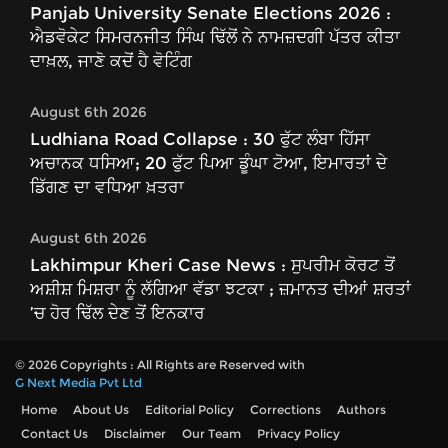
Panjab University Senate Elections 2026 :
ਐਡਵੋਕੇਟ ਸਿਮਰਨਜੀਤ ਸਿੰਘ ਢਿੱਲੋਂ ਨੇ ਨਾਮਜ਼ਦਗੀ ਪੱਤਰ ਕੀਤਾ
ਦਾਖ਼ਲ, ਜਾਣੋ ਕਦੋਂ ਹੈ ਵੋਟਿੰਗ
August 6th 2026
Ludhiana Road Collapse : 30 ਫੁੱਟ ਲੰਬਾ ਹਿੱਸਾ
ਅਚਾਨਕ ਧਸਿਆ; 20 ਫੁੱਟ ਪਿਆ ਡੂੰਘਾ ਟੋਆ, ਇਮਾਰਤਾਂ ਦੇ
ਡਿੱਗਣ ਦਾ ਵਧਿਆ ਖ਼ਤਰਾ
August 6th 2026
Lakhimpur Kheri Case News : ਸੁਪਰੀਮ ਕੋਰਟ ਤੋਂ
ਅਸ਼ੀਸ਼ ਮਿਸ਼ਰਾ ਨੂੰ ਲੱਗਿਆ ਵੱਡਾ ਝਟਕਾ ; ਜ਼ਮਾਨਤ ਦੀਆਂ ਸ਼ਰਤਾਂ
’ਚ ਹੋਰ ਢਿੱਲ ਦੇਣ ਤੋਂ ਇਨਕਾਰ
© 2026 Copyrights : All Rights are Reserved with
G Next Media Pvt Ltd
Home
About Us
Editorial Policy
Corrections
Authors
Contact Us
Disclaimer
Our Team
Privacy Policy