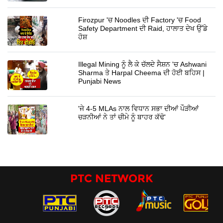
Firozpur 'ਚ Noodles ਦੀ Factory 'ਚ Food
Safety Department ਦੀ Raid, ਹਾਲਾਤ ਦੇਖ ਉੱਡੇ
ਹੋਸ਼
Illegal Mining ਨੂੰ ਲੈ ਕੇ ਚੱਲਦੇ ਸੈਸ਼ਨ 'ਚ Ashwani
Sharma ਤੇ Harpal Cheema ਦੀ ਹੋਈ ਬਹਿਸ |
Punjabi News
'ਜੇ 4-5 MLAs ਨਾਲ ਵਿਧਾਨ ਸਭਾ ਦੀਆਂ ਪੌੜੀਆਂ
ਚੜਨੀਆਂ ਨੇ ਤਾਂ ਚੀਮੇ ਨੂੰ ਬਾਹਰ ਕੱਢੋ'
PTC NETWORK