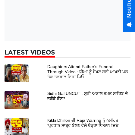
LATEST VIDEOS
Daughters Attend Father's Funeral
Through Video : ਧੀਆਂ ਨੂੰ ਦੇਖਣ ਲਈ ਆਖਰੀ ਪਲ
ਤੱਕ ਤੜਫਦਾ ਰਿਹਾ ਪਿਓ
Sidhi Gal UNCUT : ਸ੍ਰੀ ਅਕਾਲ ਤਖ਼ਤ ਸਾਹਿਬ ਦੇ
ਭਗੌੜੇ ਕੌਣ?
Kikki Dhillon ਦੀ Raja Warring ਨੂੰ ਨਸੀਹਤ,
'ਪ੍ਰਧਾਨ ਸਾਬ੍ਹ ਬੋਲਣ ਵੇਲੇ ਥੋੜ੍ਹਾ ਧਿਆਨ ਦਿਓ'