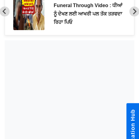
Funeral Through Video : ਧੀਆਂ
ਨੂੰ ਦੇਖਣ ਲਈ ਆਖਰੀ ਪਲ ਤੱਕ ਤੜਫਦਾ
ਰਿਹਾ ਪਿਓ
Notification Hub