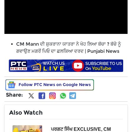
CM Mann ਦੀ ਸ਼ੁਕਰਾਨਾ ਯਾਤਰਾ ਨੇ ਖੋਹ ਲਿਆ ਬੱਚਾ ? ਬੱਚੇ ਨੂੰ
ਗਵਾਉਣ ਮਗਰੋਂ ਪਿਓ ਦਾ ਛਲਕਿਆ ਦਰਦ | Punjabi News
Follow PTC News on Google News
Share:
Also Watch
ਨ
ਪਰਗਟ ਸਿੰਘ EXCLUSIVE, CM