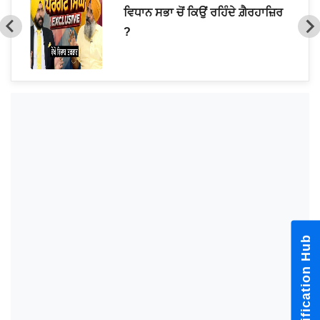
ੀਂ'
ਵਿਧਾਨ ਸਭਾ ਚੋਂ ਕਿਉਂ ਰਹਿੰਦੇ ਗ਼ੈਰਹਾਜ਼ਿਰ
?
Notification Hub