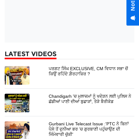
LATEST VIDEOS
ਪਰਗਟ ਸਿੰਘ EXCLUSIVE, CM ਵਿਧਾਨ ਸਭਾ ਚੋਂ
ਕਿਉਂ ਰਹਿੰਦੇ ਗ਼ੈਰਹਾਜ਼ਿਰ ?
Chandigarh 'ਚ ਮੁਲਾਜ਼ਮਾਂ ਨੂੰ ਖਦੇੜਨ ਲਈ ਪੁਲਿਸ ਨੇ
ਛੱਡੀਆਂ ਪਾਣੀ ਦੀਆਂ ਬੁਛਾੜਾਂ, ਤੋੜੇ ਬੈਰੀਕੇਡ
Gurbani Live Telecast Issue :'PTC ਨੇ ਬਿਨਾਂ
ਪੈਸੇ ਤੋਂ ਦੁਨੀਆ ਭਰ ’ਚ ਗੁਰਬਾਣੀ ਪਹੁੰਚਾਉਣ ਦੀ
ਜਿੰਮੇਵਾਰੀ ਚੁੱਕੀ’