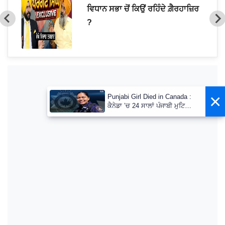
ੀਂ'
ਵਿਧਾਨ ਸਭਾ ਚੋਂ ਕਿਉਂ ਰਹਿੰਦੇ ਗ਼ੈਰਹਾਜ਼ਿਰ
?
×
Punjabi Girl Died in Canada :
ਕੈਨੇਡਾ ’ਚ 24 ਸਾਲਾਂ ਪੰਜਾਬੀ ਮੁਟਿਆਰ
ਦੀ ਦਰਦਨਾਕ ਮੌਤ ; ਕੈਨੇਡਾ ਪੁਲਿਸ ’ਚ
ਸੀ ਮ੍ਰਿਤਕਾ