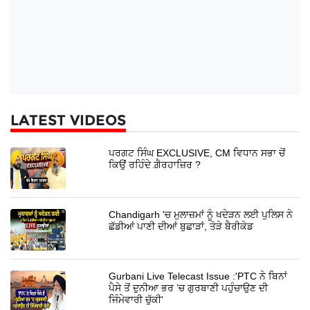
LATEST VIDEOS
ਪਰਗਟ ਸਿੰਘ EXCLUSIVE, CM ਵਿਧਾਨ ਸਭਾ ਚੋਂ
ਕਿਉਂ ਰਹਿੰਦੇ ਗ਼ੈਰਹਾਜ਼ਿਰ ?
Chandigarh 'ਚ ਮੁਲਾਜ਼ਮਾਂ ਨੂੰ ਖਦੇੜਨ ਲਈ ਪੁਲਿਸ ਨੇ
ਛੱਡੀਆਂ ਪਾਣੀ ਦੀਆਂ ਬੁਛਾੜਾਂ, ਤੋੜੇ ਬੈਰੀਕੇਡ
Gurbani Live Telecast Issue :'PTC ਨੇ ਬਿਨਾਂ
ਪੈਸੇ ਤੋਂ ਦੁਨੀਆ ਭਰ ’ਚ ਗੁਰਬਾਣੀ ਪਹੁੰਚਾਉਣ ਦੀ
ਜਿੰਮੇਵਾਰੀ ਚੁੱਕੀ’