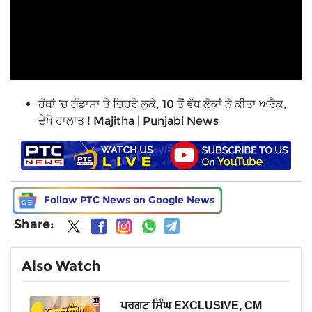
ਹੱਥਾਂ ’ਚ ਗੰਡਾਸਾ ਤੇ ਚਿਹਰੇ ਲੁਕੇ, 10 ਤੋਂ ਵੱਧ ਲੋਕਾਂ ਨੇ ਕੀਤਾ ਅਟੈਕ,
ਦੇਖੋ ਹਾਲਾਤ ! Majitha | Punjabi News
Follow PTC News on Google News
Share:
Also Watch
ਨ
ਪਰਗਟ ਸਿੰਘ EXCLUSIVE, CM