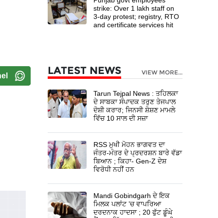
strike: Over 1 lakh staff on
3-day protest; registry, RTO
and certificate services hit
LATEST NEWS
VIEW MORE...
el
Tarun Tejpal News : ਤਹਿਲਕਾ
ਦੇ ਸਾਬਕਾ ਸੰਪਾਦਕ ਤਰੁਣ ਤੇਜਪਾਲ
ਦੋਸ਼ੀ ਕਰਾਰ; ਜਿਨਸੀ ਸ਼ੋਸ਼ਣ ਮਾਮਲੇ
ਵਿੱਚ 10 ਸਾਲ ਦੀ ਸਜ਼ਾ
RSS ਮੁਖੀ ਮੋਹਨ ਭਾਗਵਤ ਦਾ
ਜੰਤਰ-ਮੰਤਰ ਦੇ ਪ੍ਰਦਰਸ਼ਨ ਬਾਰੇ ਵੱਡਾ
ਬਿਆਨ ; ਕਿਹਾ- Gen-Z ਦੇਸ਼
ਵਿਰੋਧੀ ਨਹੀਂ ਹਨ
Mandi Gobindgarh ਦੇ ਇਕ
ਮਿਲਕ ਪਲਾਂਟ ’ਚ ਵਾਪਰਿਆ
ਦਰਦਨਾਕ ਹਾਦਸਾ ; 20 ਫੁੱਟ ਡੂੰਘੇ