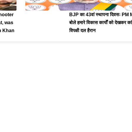
hooter
BJP का 43वां स्थापना दिवसः PM
t, was
बोले हमारे विकास कार्यों को देखकर का
an Khan
विपक्षी दल हैरान