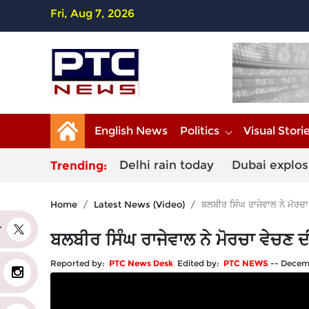
Fri, Aug 7, 2026
English News
Politics
Visual Stori
Delhi rain today
Dubai explos
Trending:
Home
Latest News (Video)
ਬਲਬੀਰ ਸਿੰਘ ਰਾਜੇਵਾਲ ਨੇ ਮੋਰਚਾ
er
ਬਲਬੀਰ ਸਿੰਘ ਰਾਜੇਵਾਲ ਨੇ ਮੋਰਚਾ ਵੇਚਣ ਦ
Reported by:
PTC News Desk
Edited by:
PTC NEWS
--
Decemb