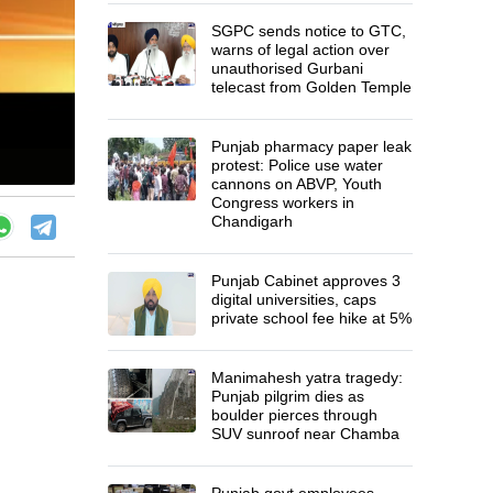
SGPC sends notice to GTC,
warns of legal action over
unauthorised Gurbani
telecast from Golden Temple
Punjab pharmacy paper leak
protest: Police use water
cannons on ABVP, Youth
Congress workers in
Chandigarh
Punjab Cabinet approves 3
digital universities, caps
private school fee hike at 5%
Manimahesh yatra tragedy:
Punjab pilgrim dies as
boulder pierces through
SUV sunroof near Chamba
Punjab govt employees