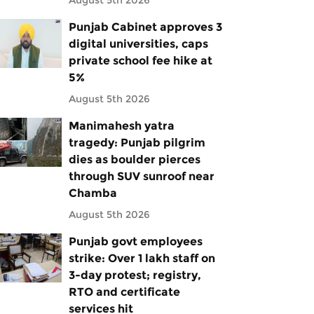
August 5th 2026
Punjab Cabinet approves 3
digital universities, caps
private school fee hike at
5%
August 5th 2026
Manimahesh yatra
tragedy: Punjab pilgrim
dies as boulder pierces
through SUV sunroof near
Chamba
August 5th 2026
Punjab govt employees
strike: Over 1 lakh staff on
3-day protest; registry,
RTO and certificate
services hit