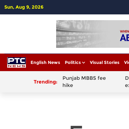
Sun, Aug 9, 2026
English News
Politics
Visual Stories
Vi
Punjab MBBS fee
D
Trending:
hike
e