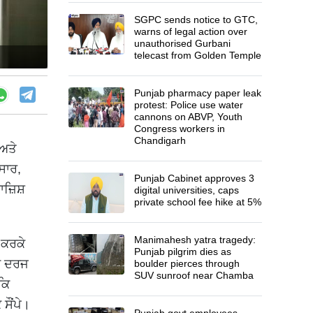
SGPC sends notice to GTC,
warns of legal action over
unauthorised Gurbani
telecast from Golden Temple
Punjab pharmacy paper leak
protest: Police use water
cannons on ABVP, Youth
Congress workers in
Chandigarh
 ਅਤੇ
ਸਾਰ,
Punjab Cabinet approves 3
ਜ਼ਿਸ਼
digital universities, caps
private school fee hike at 5%
Manimahesh yatra tragedy:
 ਕਰਕੇ
Punjab pilgrim dies as
ਾਨ ਦਰਜ
boulder pierces through
SUV sunroof near Chamba
ਕਿ
ਸੌਂਪੇ।
Punjab govt employees