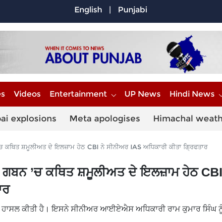
English
|
Punjabi
es
Videos
Entertainment
UP News
Hindi News
ai explosions
Meta apologises
Himachal weat
ਚ ਕਥਿਤ ਸ਼ਮੂਲੀਅਤ ਦੇ ਇਲਜ਼ਾਮ ਹੇਠ CBI ਨੇ ਸੀਨੀਅਰ IAS ਅਧਿਕਾਰੀ ਕੀਤਾ ਗ੍ਰਿਫਤਾਰ
 ਗਬਨ ’ਚ ਕਥਿਤ ਸ਼ਮੂਲੀਅਤ ਦੇ ਇਲਜ਼ਾਮ ਹੇਠ CBI
ਾਰ
ਾ ਹਾਸਲ ਕੀਤੀ ਹੈ। ਇਸਨੇ ਸੀਨੀਅਰ ਆਈਏਐਸ ਅਧਿਕਾਰੀ ਰਾਮ ਕੁਮਾਰ ਸਿੰਘ ਨੂ