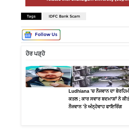
Tags
IDFC Bank Scam
Follow Us
ਹੋਰ ਪੜ੍ਹੋ
Ludhiana ’ਚ ਨੌਜਵਾਨ ਦਾ ਬੇਰਹਿਮ
ਕਤਲ ; ਕਾਰ ਸਵਾਰ ਬਦਮਾਸ਼ਾਂ ਨੇ ਕੀ
ਨੌਜਵਾਨ ’ਤੇ ਅੰਨ੍ਹੇਵਾਹ ਫਾਇਰਿੰਗ