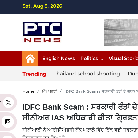
Sat, Aug 8, 2026
English News
Politics
Visual Stori
Thailand school shooting
Dub
Trending:
Home
ਮੁੱਖ ਖਬਰਾਂ
IDFC Bank Scam : ਸਰਕਾਰੀ ਫੰਡਾਂ ਦੇ ਗਬਨ ’
er
IDFC Bank Scam : ਸਰਕਾਰੀ ਫੰਡਾਂ ਦੇ
ਸੀਨੀਅਰ IAS ਅਧਿਕਾਰੀ ਕੀਤਾ ਗ੍ਰਿਫਤ
ਸੀਬੀਆਈ ਨੇ ਆਈਡੀਐਫਸੀ ਬੈਂਕ ਘੁਟਾਲੇ ਵਿੱਚ ਇੱਕ ਵੱਡੀ ਸਫਲਤ