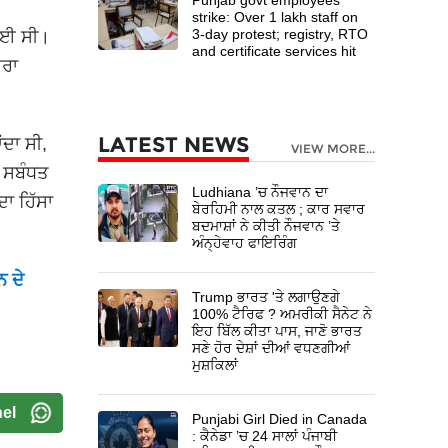
strike: Over 1 lakh staff on
3-day protest; registry, RTO
ਗਈ ਸੀ।
and certificate services hit
ਆਰਾ
LATEST NEWS
ਦਾ ਸੀ,
VIEW MORE...
ਲ ਸਬੰਧਤ
Ludhiana ’ਚ ਨੌਜਵਾਨ ਦਾ
ਾ ਹਿੱਸਾ
ਬੇਰਹਿਮੀ ਨਾਲ ਕਤਲ ; ਕਾਰ ਸਵਾਰ
ਬਦਮਾਸ਼ਾਂ ਨੇ ਕੀਤੀ ਨੌਜਵਾਨ ’ਤੇ
ਅੰਨ੍ਹੇਵਾਹ ਫਾਇਰਿੰਗ
ਨ ਦੇ
Trump ਭਾਰਤ 'ਤੇ ਲਗਾਉਣਗੇ
100% ਟੈਰਿਫ ? ਅਮਰੀਕੀ ਸੈਨੇਟ ਨੇ
ਇਹ ਬਿੱਲ ਕੀਤਾ ਪਾਸ, ਜਾਣੋ ਭਾਰਤ
ਸਣੇ ਹੋਰ ਦੇਸ਼ਾਂ ਦੀਆਂ ਵਧਣਗੀਆਂ
ਮੁਸ਼ਕਿਲਾਂ
el
Punjabi Girl Died in Canada
: ਕੈਨੇਡਾ ’ਚ 24 ਸਾਲਾਂ ਪੰਜਾਬੀ