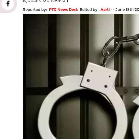
ਗ੍ਰਿਫ਼ਤਾਰ ਕਰ ਲਿਆ ਹੈ।
Reported by:
PTC News Desk
Edited by:
Aarti
--
June 18th 2