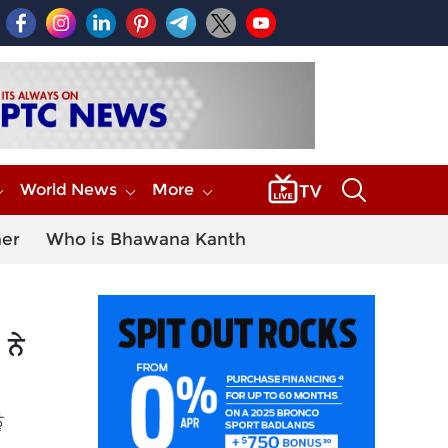
World News
More
her
Who is Bhawana Kanth
 ਨੇ
ੰ