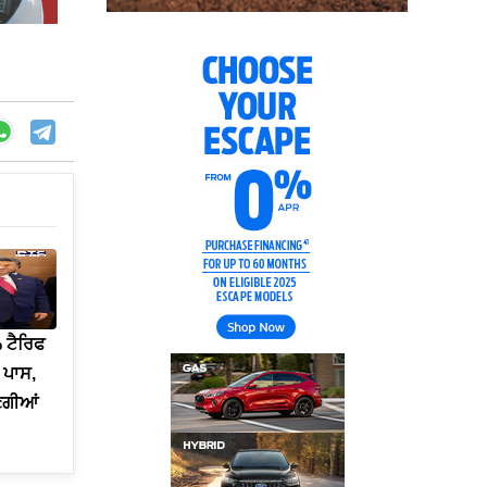
 ਟੈਰਿਫ
 ਪਾਸ,
ਧਣਗੀਆਂ