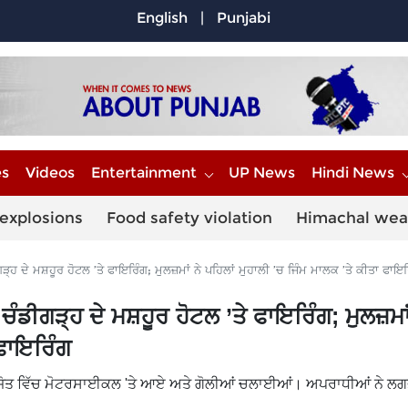
English
|
Punjabi
es
Videos
Entertainment
UP News
Hindi News
explosions
Food safety violation
Himachal wea
ੇ ਮਸ਼ਹੂਰ ਹੋਟਲ ’ਤੇ ਫਾਇਰਿੰਗ; ਮੁਲਜ਼ਮਾਂ ਨੇ ਪਹਿਲਾਂ ਮੁਹਾਲੀ ’ਚ ਜਿੰਮ ਮਾਲਕ ’ਤੇ ਕੀਤਾ ਫਾਇਰ
ੀਗੜ੍ਹ ਦੇ ਮਸ਼ਹੂਰ ਹੋਟਲ ’ਤੇ ਫਾਇਰਿੰਗ; ਮੁਲਜ਼ਮਾਂ
 ਫਾਇਰਿੰਗ
ਿਲਜੋਤ ਵਿੱਚ ਮੋਟਰਸਾਈਕਲ 'ਤੇ ਆਏ ਅਤੇ ਗੋਲੀਆਂ ਚਲਾਈਆਂ। ਅਪਰਾਧੀਆਂ ਨੇ ਲਗ