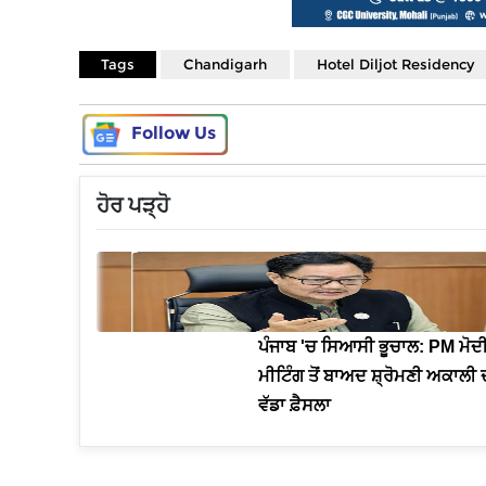
Tags
Chandigarh
Hotel Diljot Residency
Follow Us
ਹੋਰ ਪੜ੍ਹੋ
ਪੰਜਾਬ 'ਚ ਸਿਆਸੀ ਭੂਚਾਲ: PM ਮੋਦ
ਮੀਟਿੰਗ ਤੋਂ ਬਾਅਦ ਸ਼੍ਰੋਮਣੀ ਅਕਾਲੀ
ਵੱਡਾ ਫ਼ੈਸਲਾ