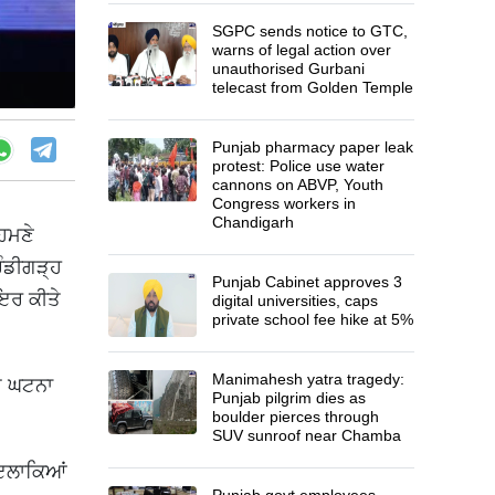
SGPC sends notice to GTC,
warns of legal action over
unauthorised Gurbani
telecast from Golden Temple
Punjab pharmacy paper leak
protest: Police use water
cannons on ABVP, Youth
Congress workers in
Chandigarh
ਹਮਣੇ
ੰਡੀਗੜ੍ਹ
Punjab Cabinet approves 3
ਇਰ ਕੀਤੇ
digital universities, caps
private school fee hike at 5%
Manimahesh yatra tragedy:
ਤੇ ਘਟਨਾ
Punjab pilgrim dies as
boulder pierces through
SUV sunroof near Chamba
 ਇਲਾਕਿਆਂ
Punjab govt employees