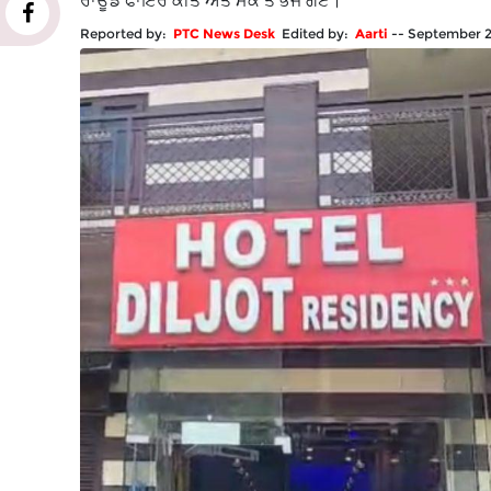
ਰਾਊਂਡ ਫਾਇਰ ਕੀਤੇ ਅਤੇ ਮੌਕੇ ਤੋਂ ਭੱਜ ਗਏ।
Reported by:
PTC News Desk
Edited by:
Aarti
--
September 2