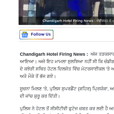
Chandigarh Hotel Firing News : ਚੰਡੀਗੜ੍ਹ ਦੇ ਮਸ਼ਹੂਰ
Follow Us
Chandigarh Hotel Firing News :
ਅੱਜ ਤੜਕਸਾਰ 
ਆਇਆ। ਅਜੇ ਇਹ ਮਾਮਲਾ ਸੁਲਝਿਆ ਨਹੀਂ ਸੀ ਕਿ ਚੰਡੀਗੜ੍ਹ
ਦੇ ਕਝੇੜੀ ਸਥਿਤ ਹੋਟਲ ਦਿਲਜੋਤ ਵਿੱਚ ਮੋਟਰਸਾਈਕਲ 'ਤ
ਅਤੇ ਮੌਕੇ ਤੋਂ ਭੱਜ ਗਏ।
ਸੂਚਨਾ ਮਿਲਣ 'ਤੇ, ਪੁਲਿਸ ਸੁਪਰਡੈਂਟ (ਸ਼ਹਿਰ) ਪ੍ਰਿਯੰਕਾ, ਆ
ਦੀ ਜਾਂਚ ਸ਼ੁਰੂ ਕਰ ਦਿੱਤੀ।
ਪੁਲਿਸ ਨੇ ਹੋਟਲ ਤੋਂ ਸੀਸੀਟੀਵੀ ਫੁਟੇਜ ਜ਼ਬਤ ਕਰ ਲਈ ਹੈ 