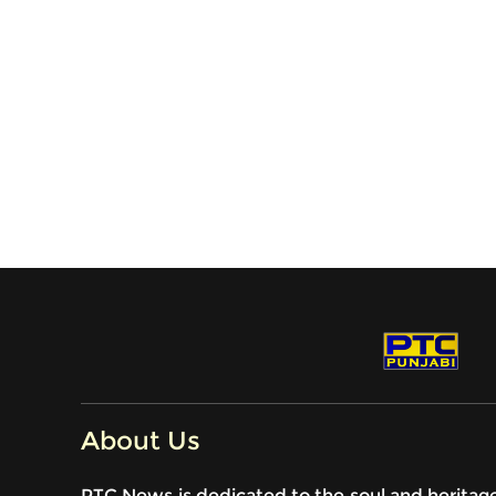
About Us
PTC News is dedicated to the soul and heritag