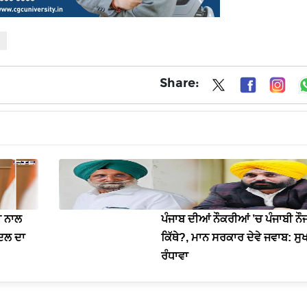
Share:
ੀ ਨਾਲ
ਪੰਜਾਬ ਦੀਆਂ ਨੌਕਰੀਆਂ ’ਚ ਪੰਜਾਬੀ ਨ
 ਦਲ ਦਾ
ਕਿੱਥੇ?, ਮਾਨ ਸਰਕਾਰ ਦੇਵੇ ਜਵਾਬ: ਸੁ
ਰੰਧਾਵਾ