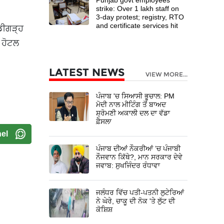
strike: Over 1 lakh staff on
3-day protest; registry, RTO
and certificate services hit
ੰਡੀਗੜ੍ਹ
 ਹੋਟਲ
LATEST NEWS
VIEW MORE...
ਪੰਜਾਬ 'ਚ ਸਿਆਸੀ ਭੂਚਾਲ: PM
ਮੋਦੀ ਨਾਲ ਮੀਟਿੰਗ ਤੋਂ ਬਾਅਦ
ਸ਼੍ਰੋਮਣੀ ਅਕਾਲੀ ਦਲ ਦਾ ਵੱਡਾ
ਫ਼ੈਸਲਾ
el
ਪੰਜਾਬ ਦੀਆਂ ਨੌਕਰੀਆਂ ’ਚ ਪੰਜਾਬੀ
ਨੌਜਵਾਨ ਕਿੱਥੇ?, ਮਾਨ ਸਰਕਾਰ ਦੇਵੇ
ਜਵਾਬ: ਸੁਖਜਿੰਦਰ ਰੰਧਾਵਾ
ਜਲੰਧਰ ਵਿੱਚ ਪਤੀ-ਪਤਨੀ ਲੁਟੇਰਿਆਂ
ਨੇ ਘੇਰੇ, ਚਾਕੂ ਦੀ ਨੋਕ 'ਤੇ ਲੁੱਟ ਦੀ
ਕੋਸ਼ਿਸ਼