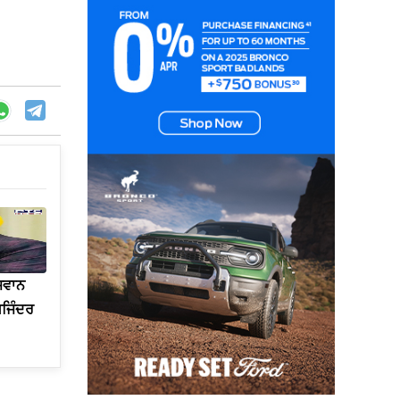
ੌਜਵਾਨ
ਖਜਿੰਦਰ