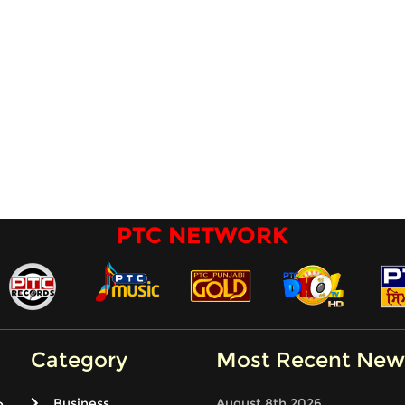
PTC NETWORK
Category
Most Recent New
Business
August 8th 2026
e