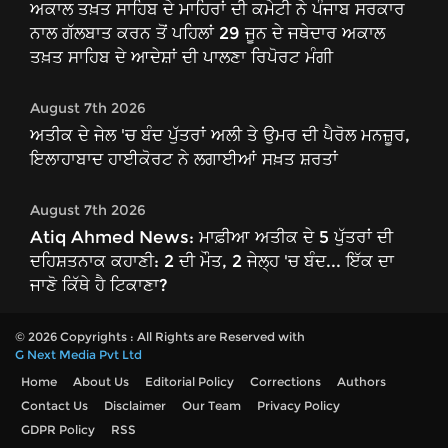
ਅਕਾਲ ਤਖ਼ਤ ਸਾਹਿਬ ਦੇ ਮਾਹਿਰਾਂ ਦੀ ਕਮੇਟੀ ਨੇ ਪੰਜਾਬ ਸਰਕਾਰ
ਨਾਲ ਗੱਲਬਾਤ ਕਰਨ ਤੋਂ ਪਹਿਲਾਂ 29 ਜੂਨ ਦੇ ਜਥੇਦਾਰ ਅਕਾਲ
ਤਖ਼ਤ ਸਾਹਿਬ ਦੇ ਆਦੇਸ਼ਾਂ ਦੀ ਪਾਲਣਾ ਰਿਪੋਰਟ ਮੰਗੀ
August 7th 2026
ਅਤੀਕ ਦੇ ਜੇਲ 'ਚ ਬੰਦ ਪੁੱਤਰਾਂ ਅਲੀ ਤੇ ਉਮਰ ਦੀ ਪੈਰੋਲ ਮਨਜ਼ੂਰ,
ਇਲਾਹਾਬਾਦ ਹਾਈਕੋਰਟ ਨੇ ਲਗਾਈਆਂ ਸਖ਼ਤ ਸ਼ਰਤਾਂ
August 7th 2026
Atiq Ahmed News: ਮਾਫ਼ੀਆ ਅਤੀਕ ਦੇ 5 ਪੁੱਤਰਾਂ ਦੀ
ਦਹਿਸ਼ਤਨਾਕ ਕਹਾਣੀ: 2 ਦੀ ਮੌਤ, 2 ਜੇਲ੍ਹ 'ਚ ਬੰਦ... ਇੱਕ ਦਾ
ਜਾਣੋ ਕਿੱਥੇ ਹੈ ਟਿਕਾਣਾ?
© 2026 Copyrights : All Rights are Reserved with
G Next Media Pvt Ltd
Home
About Us
Editorial Policy
Corrections
Authors
Contact Us
Disclaimer
Our Team
Privacy Policy
GDPR Policy
RSS