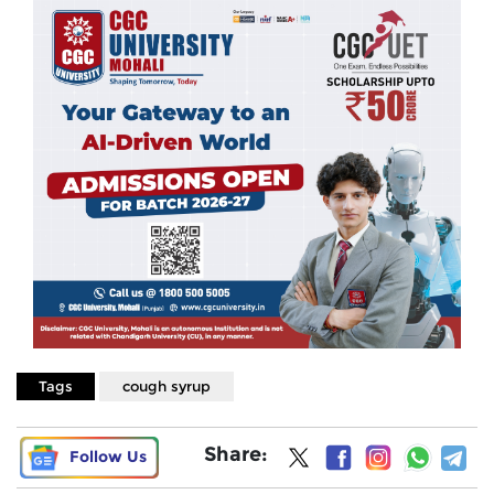
Tags
cough syrup
Share:
Follow Us