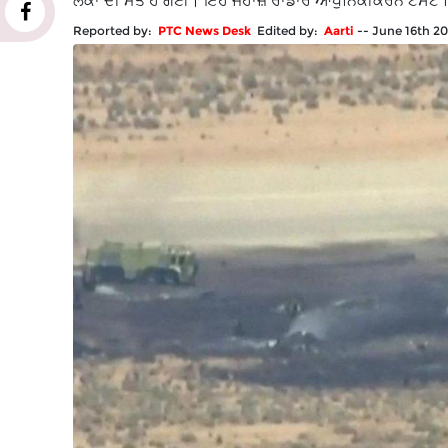
ਲੋਕਾਂ ਦੀ ਮੌਤ ਹੋ ਗਈ। ਇਹ ਜਹਾਜ਼ ਰਾਡਾਰ ਆਧੁਨਿਕੀਕਰਨ ਟੈਸਟ ਮ
Reported by:
PTC News Desk
Edited by:
Aarti
--
June 16th 2