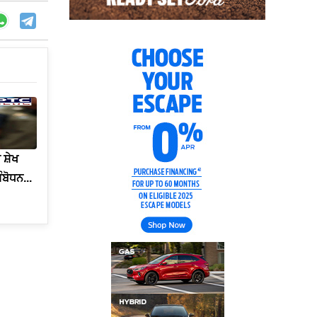
ਸ਼ੇਖ
ਬੋਧਨ...