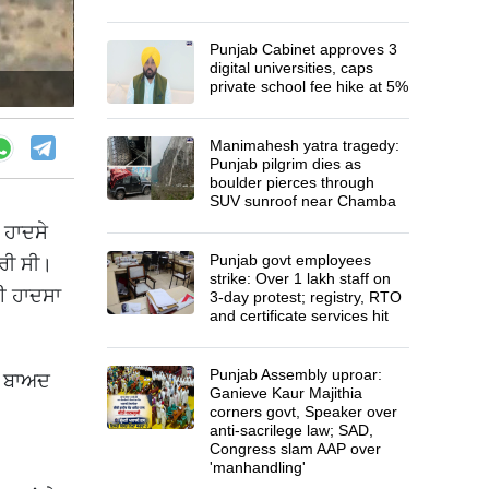
Punjab Cabinet approves 3
digital universities, caps
private school fee hike at 5%
Manimahesh yatra tragedy:
Punjab pilgrim dies as
boulder pierces through
SUV sunroof near Chamba
 ਹਾਦਸੇ
Punjab govt employees
ਭਰੀ ਸੀ।
strike: Over 1 lakh staff on
ਈ ਹਾਦਸਾ
3-day protest; registry, RTO
and certificate services hit
Punjab Assembly uproar:
ਂ ਬਾਅਦ
Ganieve Kaur Majithia
corners govt, Speaker over
anti-sacrilege law; SAD,
Congress slam AAP over
'manhandling'