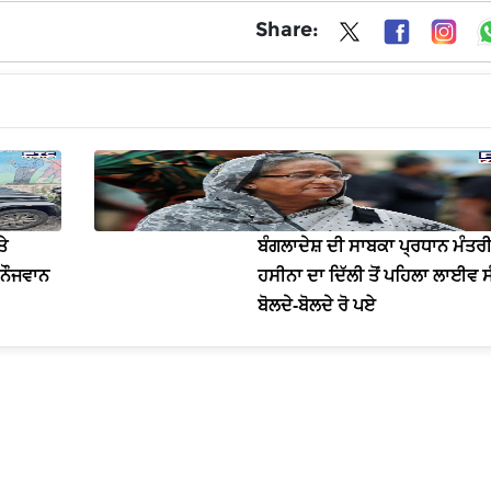
Share:
ਤੇ
ਬੰਗਲਾਦੇਸ਼ ਦੀ ਸਾਬਕਾ ਪ੍ਰਧਾਨ ਮੰਤਰੀ 
 ਨੌਜਵਾਨ
ਹਸੀਨਾ ਦਾ ਦਿੱਲੀ ਤੋਂ ਪਹਿਲਾ ਲਾਈਵ ਸੰ
ਬੋਲਦੇ-ਬੋਲਦੇ ਰੋ ਪਏ