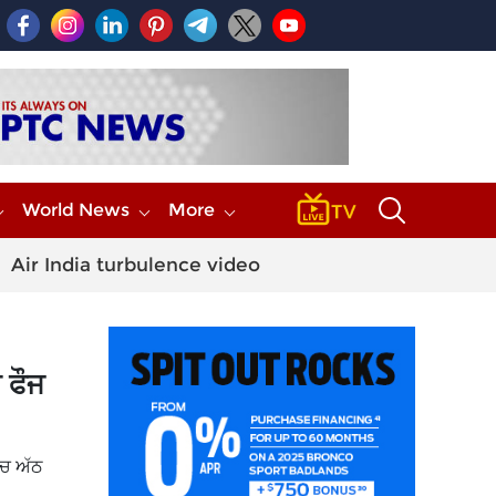
World News
More
Air India turbulence video
 ਫੌਜ
ੱਚ ਅੱਠ