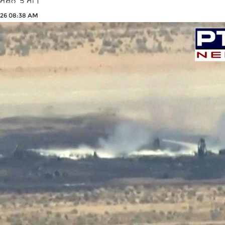
ਿਸ਼ਨ 'ਤੇ ਸੀ।
026 08:38 AM