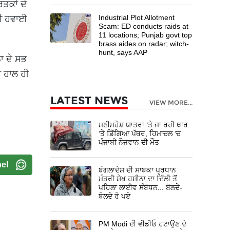
ਤਕਾਂ ਦੇ
Industrial Plot Allotment
ਕੀ ਹਵਾਈ
Scam: ED conducts raids at
11 locations; Punjab govt top
brass aides on radar; witch-
hunt, says AAP
ਾ ਦੇ ਸਭ
ਚ ਹਾਲ ਹੀ
LATEST NEWS
VIEW MORE...
ਮਣੀਮਹੇਸ਼ ਯਾਤਰਾ ‘ਤੇ ਜਾ ਰਹੀ ਥਾਰ
‘ਤੇ ਡਿੱਗਿਆ ਪੱਥਰ, ਹਿਮਾਚਲ ‘ਚ
ਪੰਜਾਬੀ ਨੌਜਵਾਨ ਦੀ ਮੌਤ
el
ਬੰਗਲਾਦੇਸ਼ ਦੀ ਸਾਬਕਾ ਪ੍ਰਧਾਨ
ਮੰਤਰੀ ਸ਼ੇਖ ਹਸੀਨਾ ਦਾ ਦਿੱਲੀ ਤੋਂ
ਪਹਿਲਾ ਲਾਈਵ ਸੰਬੋਧਨ... ਬੋਲਦੇ-
ਬੋਲਦੇ ਰੋ ਪਏ
PM Modi ਦੀ ਵੀਡੀਓ ਹਟਾਉਣ ਦੇ