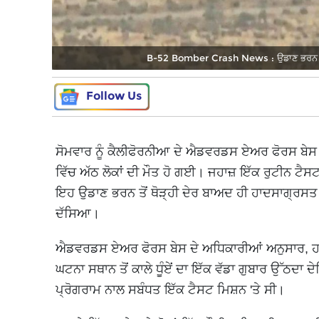
B-52 Bomber Crash News : ਉਡਾਣ ਭਰਨ ਤੋਂ 
Follow Us
ਸੋਮਵਾਰ ਨੂੰ ਕੈਲੀਫੋਰਨੀਆ ਦੇ ਐਡਵਰਡਸ ਏਅਰ ਫੋਰਸ ਬੇਸ
ਵਿੱਚ ਅੱਠ ਲੋਕਾਂ ਦੀ ਮੌਤ ਹੋ ਗਈ। ਜਹਾਜ਼ ਇੱਕ ਰੁਟੀਨ ਟੈਸ
ਇਹ ਉਡਾਣ ਭਰਨ ਤੋਂ ਥੋੜ੍ਹੀ ਦੇਰ ਬਾਅਦ ਹੀ ਹਾਦਸਾਗ੍ਰਸ
ਦੱਸਿਆ।
ਐਡਵਰਡਸ ਏਅਰ ਫੋਰਸ ਬੇਸ ਦੇ ਅਧਿਕਾਰੀਆਂ ਅਨੁਸਾਰ, ਹਾਦਸ
ਘਟਨਾ ਸਥਾਨ ਤੋਂ ਕਾਲੇ ਧੂੰਏਂ ਦਾ ਇੱਕ ਵੱਡਾ ਗੁਬਾਰ ਉੱਠ
ਪ੍ਰੋਗਰਾਮ ਨਾਲ ਸਬੰਧਤ ਇੱਕ ਟੈਸਟ ਮਿਸ਼ਨ 'ਤੇ ਸੀ।