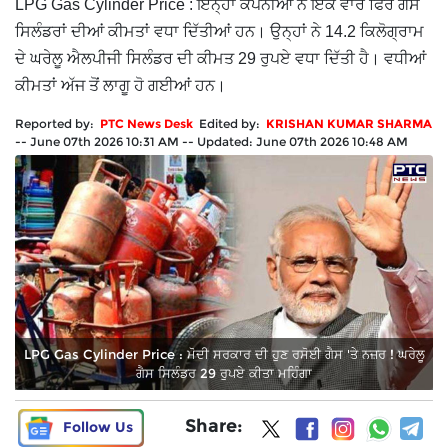
LPG Gas Cylinder Price : ਇਨ੍ਹਾਂ ਕੰਪਨੀਆਂ ਨੇ ਇੱਕ ਵਾਰ ਫਿਰ ਗੈਸ
ਸਿਲੰਡਰਾਂ ਦੀਆਂ ਕੀਮਤਾਂ ਵਧਾ ਦਿੱਤੀਆਂ ਹਨ। ਉਨ੍ਹਾਂ ਨੇ 14.2 ਕਿਲੋਗ੍ਰਾਮ
ਦੇ ਘਰੇਲੂ ਐਲਪੀਜੀ ਸਿਲੰਡਰ ਦੀ ਕੀਮਤ 29 ਰੁਪਏ ਵਧਾ ਦਿੱਤੀ ਹੈ। ਵਧੀਆਂ
ਕੀਮਤਾਂ ਅੱਜ ਤੋਂ ਲਾਗੂ ਹੋ ਗਈਆਂ ਹਨ।
Reported by:
PTC News Desk
Edited by:
KRISHAN KUMAR SHARMA
--
June 07th 2026 10:31 AM
--
Updated:
June 07th 2026 10:48 AM
LPG Gas Cylinder Price : ਮੋਦੀ ਸਰਕਾਰ ਦੀ ਹੁਣ ਰਸੋਈ ਗੈਸ 'ਤੇ ਨਜ਼ਰ ! ਘਰੇਲੂ
ਗੈਸ ਸਿਲੰਡਰ 29 ਰੁਪਏ ਕੀਤਾ ਮਹਿੰਗਾ
Share:
Follow Us