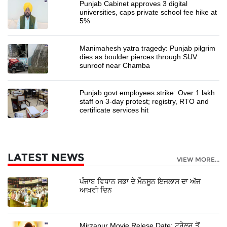
Punjab Cabinet approves 3 digital
universities, caps private school fee hike at
5%
Manimahesh yatra tragedy: Punjab pilgrim
dies as boulder pierces through SUV
sunroof near Chamba
Punjab govt employees strike: Over 1 lakh
staff on 3-day protest; registry, RTO and
certificate services hit
LATEST NEWS
VIEW MORE...
ਪੰਜਾਬ ਵਿਧਾਨ ਸਭਾ ਦੇ ਮੌਨਸੂਨ ਇਜਲਾਸ ਦਾ ਅੱਜ
ਆਖ਼ਰੀ ਦਿਨ
Mirzapur Movie Relese Date: ਟਰੇਲਰ ਤੋਂ