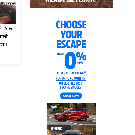
ਟਰੀ ਨਾਲ
ਹਾਲੀ
ਾਸ'!