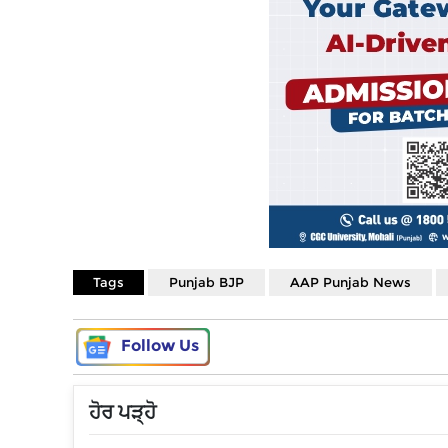
Tags
Punjab BJP
AAP Punjab News
Follow Us
ਹੋਰ ਪੜ੍ਹੋ