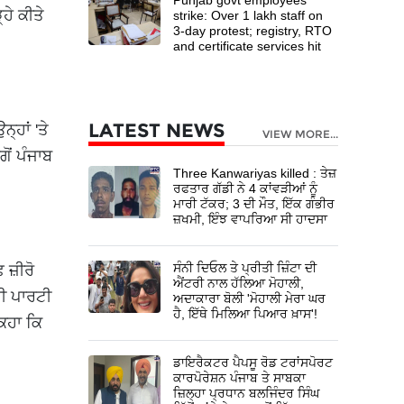
ਹੇ ਕੀਤੇ
strike: Over 1 lakh staff on
3-day protest; registry, RTO
and certificate services hit
LATEST NEWS
ਹਾਂ 'ਤੇ
VIEW MORE...
ੋਂ ਪੰਜਾਬ
Three Kanwariyas killed : ਤੇਜ਼
ਰਫਤਾਰ ਗੱਡੀ ਨੇ 4 ਕਾਂਵੜੀਆਂ ਨੂੰ
ਮਾਰੀ ਟੱਕਰ; 3 ਦੀ ਮੌਤ, ਇੱਕ ਗੰਭੀਰ
ਜ਼ਖਮੀ, ਇੰਝ ਵਾਪਰਿਆ ਸੀ ਹਾਦਸਾ
ਸੰਨੀ ਦਿਓਲ ਤੇ ਪ੍ਰੀਤੀ ਜ਼ਿੰਟਾ ਦੀ
 ਜ਼ੀਰੋ
ਐਂਟਰੀ ਨਾਲ ਹੱਲਿਆ ਮੋਹਾਲੀ,
ੀ ਪਾਰਟੀ
ਅਦਾਕਾਰਾ ਬੋਲੀ 'ਮੋਹਾਲੀ ਮੇਰਾ ਘਰ
ਹੈ, ਇੱਥੇ ਮਿਲਿਆ ਪਿਆਰ ਖ਼ਾਸ'!
ਕਿਹਾ ਕਿ
ਡਾਇਰੈਕਟਰ ਪੈਪਸੂ ਰੋਡ ਟਰਾਂਸਪੋਰਟ
ਕਾਰਪੋਰੇਸ਼ਨ ਪੰਜਾਬ ਤੇ ਸਾਬਕਾ
ਜ਼ਿਲ੍ਹਾ ਪ੍ਰਧਾਨ ਬਲਜਿੰਦਰ ਸਿੰਘ