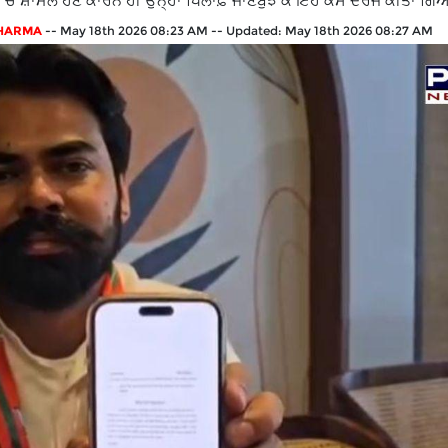
ਾ 'ਚ ਸ਼ਾਮਲ ਹੋਣ ਕਾਰਨ ਹੀ ਉਨ੍ਹਾਂ ਖਿਲਾਫ਼ ਜਾਣਬੁੱਝ ਕੇ ਇਹ ਕੇਸ ਦਰਜ ਕੀਤਾ ਗਿ
SHARMA
--
May 18th 2026 08:23 AM
--
Updated:
May 18th 2026 08:27 AM