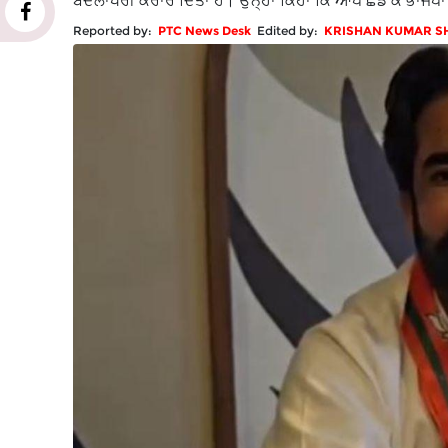
ਬਦਲਾਖੋਰੀ ਕਰਾਰ ਦਿੱਤਾ ਹੈ। ਉਨ੍ਹਾਂ ਕਿਹਾ ਕਿ ਆਪ ਛੱਡ ਕੇ ਭਾਜਪ
Reported by:
PTC News Desk
Edited by:
KRISHAN KUMAR 