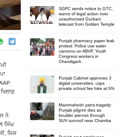
SGPC sends notice to GTC,
warns of legal action over
unauthorised Gurbani
telecast from Golden Temple
Punjab pharmacy paper leak
protest: Police use water
cannons on ABVP, Youth
Congress workers in
Chandigarh
ਦਮੀ
ਜਪਾ
Punjab Cabinet approves 3
 (AAP
digital universities, caps
private school fee hike at 5%
 ਖਿਲਾਫ਼
Manimahesh yatra tragedy:
Punjab pilgrim dies as
ਸ ਨੇ
boulder pierces through
SUV sunroof near Chamba
ਲ ਸਿੰਘ
 ਸੀ, ਜਿਸ
Punjab govt employees