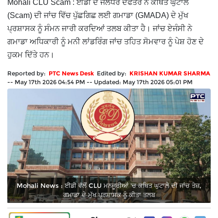
Mohali CLU Scam : ਈਡੀ ਦੇ ਜਲੰਧਰ ਦਫਤਰ ਨੇ ਕਥਿਤ ਘੁਟਾਲੇ
(Scam) ਦੀ ਜਾਂਚ ਵਿੱਚ ਪੁੱਛਗਿਛ ਲਈ ਗਮਾਡਾ (GMADA) ਦੇ ਮੁੱਖ
ਪ੍ਰਸ਼ਾਸਕ ਨੂੰ ਸੰਮਨ ਜਾਰੀ ਕਰਦਿਆਂ ਤਲਬ ਕੀਤਾ ਹੈ। ਜਾਂਚ ਏਜੰਸੀ ਨੇ
ਗਮਾਡਾ ਅਧਿਕਾਰੀ ਨੂੰ ਮਨੀ ਲਾਂਡਰਿੰਗ ਜਾਂਚ ਤਹਿਤ ਸੋਮਵਾਰ ਨੂੰ ਪੇਸ਼ ਹੋਣ ਦੇ
ਹੁਕਮ ਦਿੱਤੇ ਹਨ।
Reported by:
PTC News Desk
Edited by:
KRISHAN KUMAR SHARMA
--
May 17th 2026 04:54 PM
--
Updated:
May 17th 2026 05:01 PM
Mohali News : ਈਡੀ ਵੱਲੋਂ CLU ਮਨਜੂਰੀਆਂ 'ਚ ਕਥਿਤ ਘੁਟਾਲੇ ਦੀ ਜਾਂਚ ਤੇਜ਼,
ਗਮਾਡਾ ਦੇ ਮੁੱਖ ਪ੍ਰ਼ਸ਼ਾਸਕ ਨੂੰ ਕੀਤਾ ਤਲਬ