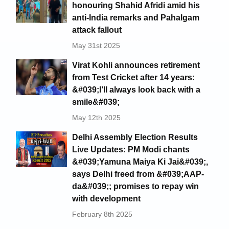
honouring Shahid Afridi amid his
anti-India remarks and Pahalgam
attack fallout
May 31st 2025
Virat Kohli announces retirement
from Test Cricket after 14 years:
&#039;I’ll always look back with a
smile&#039;
May 12th 2025
Delhi Assembly Election Results
Live Updates: PM Modi chants
&#039;Yamuna Maiya Ki Jai&#039;,
says Delhi freed from &#039;AAP-
da&#039;; promises to repay win
with development
February 8th 2025