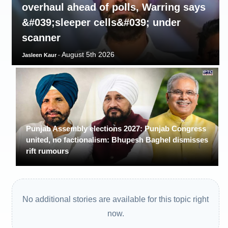
overhaul ahead of polls, Warring says
&#039;sleeper cells&#039; under
scanner
August 5th 2026
Jasleen Kaur
-
Punjab Assembly elections 2027: Punjab Congress
united, no factionalism: Bhupesh Baghel dismisses
rift rumours
No additional stories are available for this topic right
now.