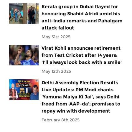
Kerala group in Dubai flayed for
honouring Shahid Afridi amid his
anti-India remarks and Pahalgam
attack fallout
May 31st 2025
Virat Kohli announces retirement
from Test Cricket after 14 years:
'I’ll always look back with a smile'
May 12th 2025
Delhi Assembly Election Results
Live Updates: PM Modi chants
'Yamuna Maiya Ki Jai', says Delhi
freed from 'AAP-da'; promises to
repay win with development
February 8th 2025