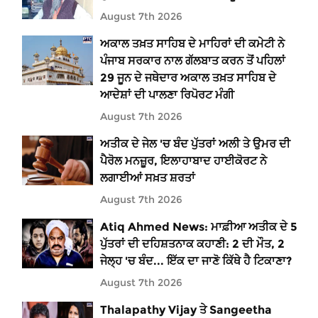
August 7th 2026
ਅਕਾਲ ਤਖ਼ਤ ਸਾਹਿਬ ਦੇ ਮਾਹਿਰਾਂ ਦੀ ਕਮੇਟੀ ਨੇ
ਪੰਜਾਬ ਸਰਕਾਰ ਨਾਲ ਗੱਲਬਾਤ ਕਰਨ ਤੋਂ ਪਹਿਲਾਂ
29 ਜੂਨ ਦੇ ਜਥੇਦਾਰ ਅਕਾਲ ਤਖ਼ਤ ਸਾਹਿਬ ਦੇ
ਆਦੇਸ਼ਾਂ ਦੀ ਪਾਲਣਾ ਰਿਪੋਰਟ ਮੰਗੀ
August 7th 2026
ਅਤੀਕ ਦੇ ਜੇਲ 'ਚ ਬੰਦ ਪੁੱਤਰਾਂ ਅਲੀ ਤੇ ਉਮਰ ਦੀ
ਪੈਰੋਲ ਮਨਜ਼ੂਰ, ਇਲਾਹਾਬਾਦ ਹਾਈਕੋਰਟ ਨੇ
ਲਗਾਈਆਂ ਸਖ਼ਤ ਸ਼ਰਤਾਂ
August 7th 2026
Atiq Ahmed News: ਮਾਫ਼ੀਆ ਅਤੀਕ ਦੇ 5
ਪੁੱਤਰਾਂ ਦੀ ਦਹਿਸ਼ਤਨਾਕ ਕਹਾਣੀ: 2 ਦੀ ਮੌਤ, 2
ਜੇਲ੍ਹ 'ਚ ਬੰਦ... ਇੱਕ ਦਾ ਜਾਣੋ ਕਿੱਥੇ ਹੈ ਟਿਕਾਣਾ?
August 7th 2026
Thalapathy Vijay ਤੇ Sangeetha