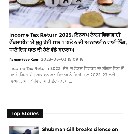
Income Tax Return 2023: ਇਨਕਮ ਟੈਕਸ ਵਿਭਾਗ ਦੀ
ਵੈੱਬਸਾਈਟ 'ਤੇ ਸ਼ੁਰੂ ਹੋਈ ITR 1 ਅਤੇ 4 ਦੀ ਆਨਲਾਈਨ ਫਾਈਲਿੰਗ,
ਜਾਣੋ ਇਸ ਸਾਲ ਕੀ ਹੋਏ ਵੱਡੇ ਬਦਲਾਅ
2023-06-03 15:09:18
Ramandeep Kaur
-
Income Tax Return 2023: ਦੇਸ਼ 'ਚ ਟੈਕਸ ਰਿਟਰਨ ਦਾ ਸੀਜ਼ਨ ਫਿਰ ਤੋਂ
ਸ਼ੁਰੂ ਹੋ ਗਿਆ ਹੈ। ਆਮਦਨ ਕਰ ਵਿਭਾਗ ਨੇ ਵਿੱਤੀ ਸਾਲ 2022-23 ਲਈ
ਵਿਅਕਤੀਆਂ, ਪੇਸ਼ੇਵਰਾਂ ਅਤੇ ਛੋਟੇ ਕਾਰੋਬਾ...
Top Stories
Shubman Gill breaks silence on