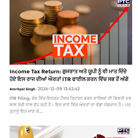
Income Tax Return: ਗੁਜਰਾਤ ਅਤੇ ਯੂਪੀ ਨੂੰ ਵੀ ਮਾਤ ਦਿੰਦੇ
ਹੋਏ ਇਸ ਰਾਜ ਦੀਆਂ ਔਰਤਾਂ ITR ਫਾਈਲ ਕਰਨ ਵਿੱਚ ਸਭ ਤੋਂ ਅੱਗੇ
2024-12-09 13:42:42
Amritpal Singh
-
ITR Filing: ਦੇਸ਼ ਵਿੱਚ ਇਨਕਮ ਟੈਕਸ ਰਿਟਰਨ ਭਰਨ ਵਾਲਿਆਂ ਦੀ ਗਿਣਤੀ ਹਰ
ਸਾਲ ਤੇਜ਼ੀ ਨਾਲ ਵੱਧ ਰਹੀ ਹੈ। ਇਸ ਵਾਧੇ ਵਿੱਚ ਔਰਤਾਂ ਦਾ ਵੱਡਾ ਯੋਗਦਾਨ ਹੈ। ਪਰ
ਤੁਹਾਨੂੰ ਇਹ ਜਾਣ ਕੇ...