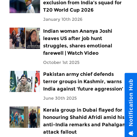
exclusion from India’s squad for
T20 World Cup 2026
January 10th 2026
Indian woman Ananya Joshi
leaves US after job hunt
struggles, shares emotional
farewell | Watch Video
October 1st 2025
Pakistan army chief defends
terror groups in Kashmir, warns
Notification Hub
India against ‘future aggression’
June 30th 2025
Kerala group in Dubai flayed for
honouring Shahid Afridi amid his
anti-India remarks and Pahalgam
attack fallout