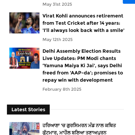
May 31st 2025
Virat Kohli announces retirement
from Test Cricket after 14 years:
'I’ll always look back with a smile'
May 12th 2025
Delhi Assembly Election Results
Live Updates: PM Modi chants
'Yamuna Maiya Ki Jai', says Delhi
freed from 'AAP-da'; promises to
repay win with development
February 8th 2025
Latest Stories
ਹਰਿਆਣਾ 'ਚ ਗੁਰਸਿਮਰਨ ਮੰਡ ਨਾਲ ਕਥਿਤ
ਕੁੱਟਮਾਰ, ਮਾਹੌਲ ਬਣਿਆ ਤਣਾਅਪੂਰਨ