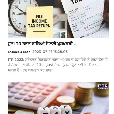
ਹੁਣ ITR ਭਰਨ ਵਾਲਿਆਂ ਦੇ ਲਈ ਖੁਸ਼ਖਬਰੀ...
2023-07-17 15:28:03
Shameela Khan
-
ITR 2023: ਸਟੈਂਡਰਡ ਡਿਡਕਸ਼ਨ ਸ਼ਬਦ ਆਮਦਨ ਦੇ ਉਸ ਹਿੱਸੇ ਨੂੰ ਦਰਸਾਉਂਦਾ ਹੈ
ਜੋ ਟੈਕਸ ਦੇ ਅਧੀਨ ਨਹੀਂ ਹੈ ਜੋ ਤੁਹਾਡੇ ਟੈਕਸ ਨੂੰ ਘਟਾਉਣ ਲਈ ਵਰਤਿਆ ਜਾ
ਸਕਦਾ ਹੈ। ਹੁਣ ਆਮਦਨ ਕਰ ਦਾਤਾ...