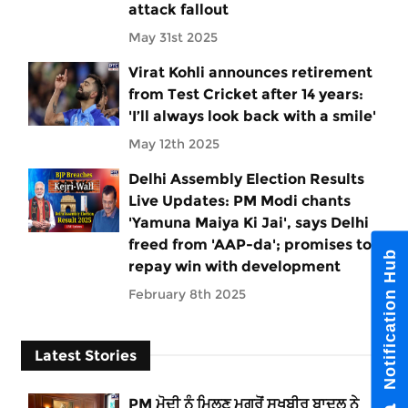
attack fallout
May 31st 2025
Virat Kohli announces retirement
from Test Cricket after 14 years:
'I’ll always look back with a smile'
May 12th 2025
Delhi Assembly Election Results
Live Updates: PM Modi chants
'Yamuna Maiya Ki Jai', says Delhi
freed from 'AAP-da'; promises to
Notification Hub
repay win with development
February 8th 2025
Latest Stories
PM ਮੋਦੀ ਨੂੰ ਮਿਲਣ ਮਗਰੋਂ ਸੁਖਬੀਰ ਬਾਦਲ ਨੇ