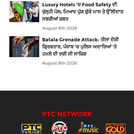
Luxury Hotels ’ਚ Food Safety ਦੀ
ਖੁੱਲ੍ਹੀ ਪੋਲ; ਮਿਆਦ ਪੁੱਗ ਚੁੱਕੇ ਮਾਸ ਤੇ ਉੱਲੀਦਾਰ
ਸਬਜ਼ੀਆਂ ਜ਼ਬਤ
August 8th 2026
Batala Grenade Attack: ਤੀਜਾ ਦੋਸ਼ੀ
ਗ੍ਰਿਫਤਾਰ, ਪੰਜਾਬ 'ਚ ਪੁਲਿਸ ਅਦਾਰਿਆਂ 'ਤੇ
ਹਮਲੇ ਦੀ ਰਚੀ ਸੀ ਸਾਜ਼ਿਸ਼
August 8th 2026
PTC NETWORK