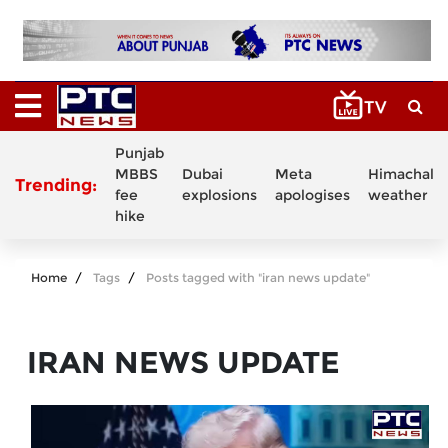
Punjab
MBBS
Dubai
Meta
Himachal
Trending:
fee
explosions
apologises
weather
hike
Home
Tags
Posts tagged with "iran news update"
IRAN NEWS UPDATE