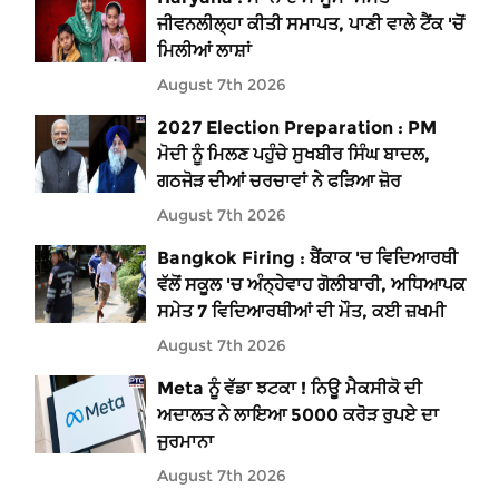
ਜੀਵਨਲੀਲ੍ਹਾ ਕੀਤੀ ਸਮਾਪਤ, ਪਾਣੀ ਵਾਲੇ ਟੈਂਕ 'ਚੋਂ
ਮਿਲੀਆਂ ਲਾਸ਼ਾਂ
August 7th 2026
2027 Election Preparation : PM
ਮੋਦੀ ਨੂੰ ਮਿਲਣ ਪਹੁੰਚੇ ਸੁਖਬੀਰ ਸਿੰਘ ਬਾਦਲ,
ਗਠਜੋੜ ਦੀਆਂ ਚਰਚਾਵਾਂ ਨੇ ਫੜਿਆ ਜ਼ੋਰ
August 7th 2026
Bangkok Firing : ਬੈਂਕਾਕ 'ਚ ਵਿਦਿਆਰਥੀ
ਵੱਲੋਂ ਸਕੂਲ 'ਚ ਅੰਨ੍ਹੇਵਾਹ ਗੋਲੀਬਾਰੀ, ਅਧਿਆਪਕ
ਸਮੇਤ 7 ਵਿਦਿਆਰਥੀਆਂ ਦੀ ਮੌਤ, ਕਈ ਜ਼ਖਮੀ
August 7th 2026
Meta ਨੂੰ ਵੱਡਾ ਝਟਕਾ ! ਨਿਊ ਮੈਕਸੀਕੋ ਦੀ
ਅਦਾਲਤ ਨੇ ਲਾਇਆ 5000 ਕਰੋੜ ਰੁਪਏ ਦਾ
ਜੁਰਮਾਨਾ
August 7th 2026