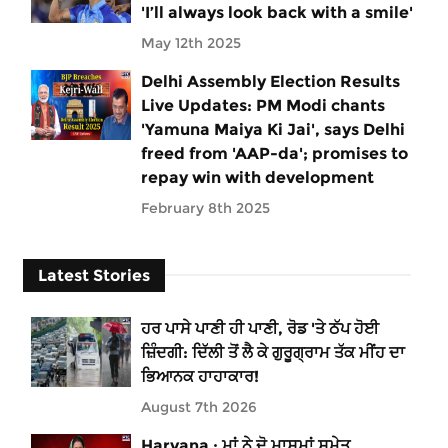
'I’ll always look back with a smile'
May 12th 2025
Delhi Assembly Election Results
Live Updates: PM Modi chants
'Yamuna Maiya Ki Jai', says Delhi
freed from 'AAP-da'; promises to
repay win with development
February 8th 2025
Latest Stories
ਹਰ ਪਾਸੇ ਪਾਣੀ ਹੀ ਪਾਣੀ, ਰੋਡ 'ਤੇ ਠੱਪ ਹੋਈ
ਜ਼ਿੰਦਗੀ: ਦਿੱਲੀ ਤੋਂ ਲੈ ਕੇ ਗੁਰੂਗ੍ਰਾਮ ਤੱਕ ਮੀਂਹ ਦਾ
ਭਿਆਨਕ ਹਾਹਾਕਾਰ!
August 7th 2026
Haryana : ਮਾਂ ਨੇ ਦੋ ਮਾਸੂਮਾਂ ਸਮੇਤ