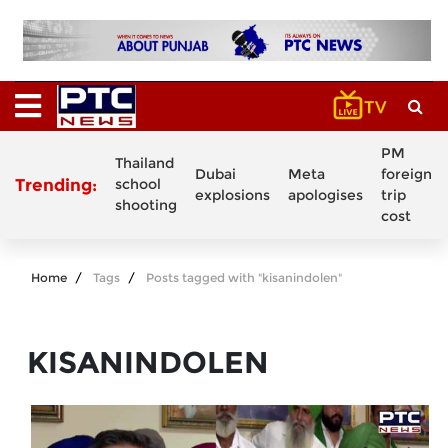
PM
Thailand
Dubai
Meta
foreign
Trending:
school
explosions
apologises
trip
shooting
cost
Home
Tags
Posts tagged with "kisanindolen"
KISANINDOLEN