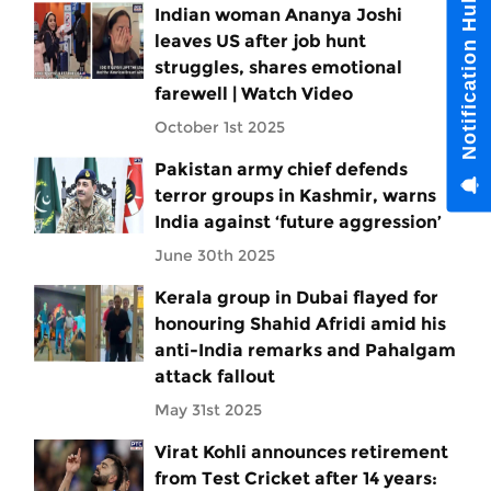
Notification Hub
Indian woman Ananya Joshi
leaves US after job hunt
struggles, shares emotional
farewell | Watch Video
October 1st 2025
Pakistan army chief defends
terror groups in Kashmir, warns
India against ‘future aggression’
June 30th 2025
Kerala group in Dubai flayed for
honouring Shahid Afridi amid his
anti-India remarks and Pahalgam
attack fallout
May 31st 2025
Virat Kohli announces retirement
from Test Cricket after 14 years: