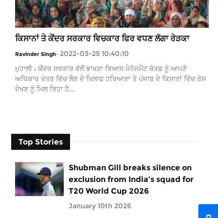
ਕਿਸਾਨਾਂ ਤੇ ਕੇਂਦਰ ਸਰਕਾਰ ਵਿਚਕਾਰ ਫਿਰ ਵਧਣ ਲੱਗਾ ਰੇੜਕਾ
2022-03-25 10:40:10
Ravinder Singh
-
ਮੁਹਾਲੀ : ਕੇਂਦਰ ਸਰਕਾਰ ਵੱਲੋਂ ਭਾਖੜਾ ਬਿਆਸ ਮੈਨੇਜਮੈਂਟ ਬੋਰਡ ਨੂੰ ਆਪਣੇ
ਅਧਿਕਾਰ ਖੇਤਰ ਵਿੱਚ ਲੈਣ ਦੇ ਖ਼ਿਲਾਫ਼ ਹਰਿਆਣਾ ਤੇ ਪੰਜਾਬ ਦੇ ਕਿਸਾਨਾਂ ਵਿੱਚ ਰੋਸ
ਦੇਖਣ ਨੂੰ ਮਿਲ ਰਿਹਾ ਹੈ...
Top Stories
Shubman Gill breaks silence on
exclusion from India’s squad for
T20 World Cup 2026
January 10th 2026