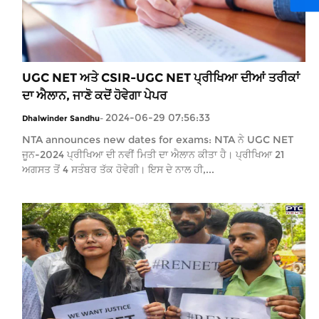
UGC NET ਅਤੇ CSIR-UGC NET ਪ੍ਰੀਖਿਆ ਦੀਆਂ ਤਰੀਕਾਂ
ਦਾ ਐਲਾਨ, ਜਾਣੋ ਕਦੋਂ ਹੋਵੇਗਾ ਪੇਪਰ
2024-06-29 07:56:33
Dhalwinder Sandhu
-
NTA announces new dates for exams: NTA ਨੇ UGC NET
ਜੂਨ-2024 ਪ੍ਰੀਖਿਆ ਦੀ ਨਵੀਂ ਮਿਤੀ ਦਾ ਐਲਾਨ ਕੀਤਾ ਹੈ। ਪ੍ਰੀਖਿਆ 21
ਅਗਸਤ ਤੋਂ 4 ਸਤੰਬਰ ਤੱਕ ਹੋਵੇਗੀ। ਇਸ ਦੇ ਨਾਲ ਹੀ,...