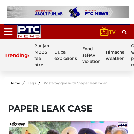
Punjab
C
Food
MBBS
Dubai
Himachal
w
Trending:
safety
fee
explosions
weather
p
violation
hike
r
Home
Tags
Posts tagged with "paper leak case"
PAPER LEAK CASE