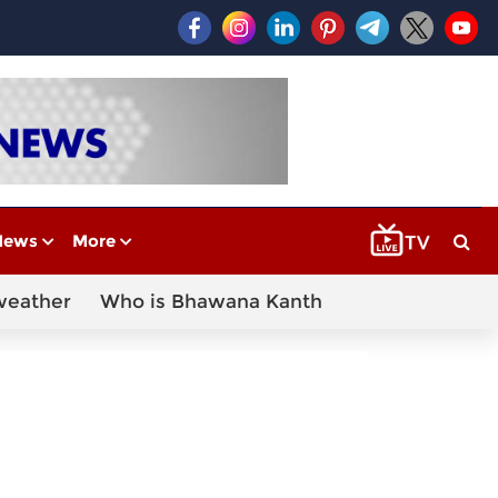
News
More
weather
Who is Bhawana Kanth