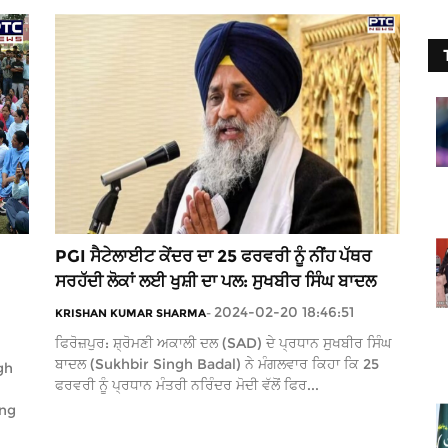
PGI ਸੈਟੇਲਾਈਟ ਕੇਂਦਰ ਦਾ 25 ਫਰਵਰੀ ਨੂੰ ਨੀਂਹ ਪੱਥਰ
ਸਰਹੱਦੀ ਲੋਕਾਂ ਲਈ ਖੁਸ਼ੀ ਦਾ ਪਲ: ਸੁਖਬੀਰ ਸਿੰਘ ਬਾਦਲ
2024-02-20 18:46:51
KRISHAN KUMAR SHARMA
-
ਫਿਰੋਜ਼ਪੁਰ: ਸ਼੍ਰੋਮਣੀ ਅਕਾਲੀ ਦਲ (SAD) ਦੇ ਪ੍ਰਧਾਨ ਸੁਖਬੀਰ ਸਿੰਘ
ਬਾਦਲ (Sukhbir Singh Badal) ਨੇ ਮੰਗਲਵਾਰ ਕਿਹਾ ਕਿ 25
gh
ਫਰਵਰੀ ਨੂੰ ਪ੍ਰਧਾਨ ਮੰਤਰੀ ਨਰਿੰਦਰ ਮੋਦੀ ਵੱਲੋਂ ਫਿਰ...
ing