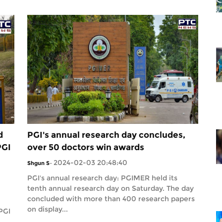
d
PGI's annual research day concludes,
PGI
over 50 doctors win awards
2024-02-03 20:48:40
Shgun S
-
PGI's annual research day: PGIMER held its
tenth annual research day on Saturday. The day
concluded with more than 400 research papers
on display...
PGI