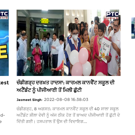
test
ਚੰਡੀਗੜ੍ਹ ਦਰਖ਼ਤ ਹਾਦਸਾ: ਕਾਰਮਲ ਕਾਨਵੈਂਟ ਸਕੂਲ ਦੀ
ਅਟੈਂਡੰਟ ਨੂੰ ਪੀਜੀਆਈ ਤੋਂ ਮਿਲੀ ਛੁੱਟੀ
2022-08-08 16:38:03
Jasmeet Singh
-
ਚੰਡੀਗੜ੍ਹ, 8 ਅਗਸਤ: ਕਾਰਮਲ ਕਾਨਵੈਂਟ ਸਕੂਲ ਦੀ 40 ਸਾਲਾ ਸਕੂਲ
id-
ਅਟੈਂਡੰਟ ਸ਼ੀਲਾ ਦੇਵੀ ਨੂੰ ਅੱਜ ਠੀਕ ਹੋਣ ਤੋਂ ਬਾਅਦ ਪੀਜੀਆਈ ਤੋਂ ਛੁੱਟੀ ਦੇ
e
ਦਿੱਤੀ ਗਈ। ਹਸਪਤਾਲ ਤੋਂ ਉਸ ਦੀ ਵਿਦਾਇਗ...