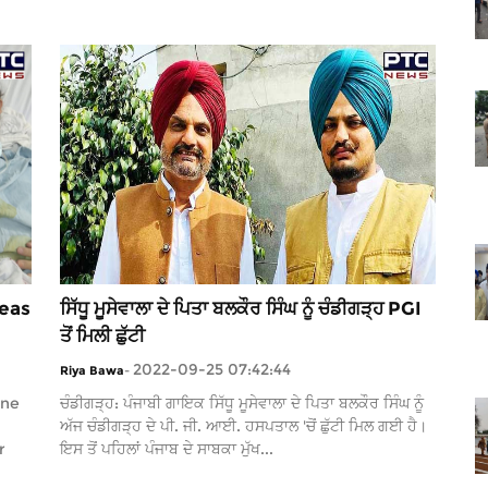
reas
ਸਿੱਧੂ ਮੂਸੇਵਾਲਾ ਦੇ ਪਿਤਾ ਬਲਕੌਰ ਸਿੰਘ ਨੂੰ ਚੰਡੀਗੜ੍ਹ PGI
ਤੋਂ ਮਿਲੀ ਛੁੱਟੀ
2022-09-25 07:42:44
Riya Bawa
-
one
ਚੰਡੀਗੜ੍ਹ: ਪੰਜਾਬੀ ਗਾਇਕ ਸਿੱਧੂ ਮੂਸੇਵਾਲਾ ਦੇ ਪਿਤਾ ਬਲਕੌਰ ਸਿੰਘ ਨੂੰ
ਅੱਜ ਚੰਡੀਗੜ੍ਹ ਦੇ ਪੀ. ਜੀ. ਆਈ. ਹਸਪਤਾਲ 'ਚੋਂ ਛੁੱਟੀ ਮਿਲ ਗਈ ਹੈ।
r
ਇਸ ਤੋਂ ਪਹਿਲਾਂ ਪੰਜਾਬ ਦੇ ਸਾਬਕਾ ਮੁੱਖ...