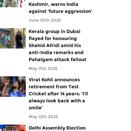
Kashmir, warns India
against ‘future aggression’
June 30th 2025
Kerala group in Dubai
flayed for honouring
Shahid Afridi amid his
anti-India remarks and
Pahalgam attack fallout
May 31st 2025
Virat Kohli announces
retirement from Test
Cricket after 14 years: 'I’ll
always look back with a
smile'
May 12th 2025
Delhi Assembly Election