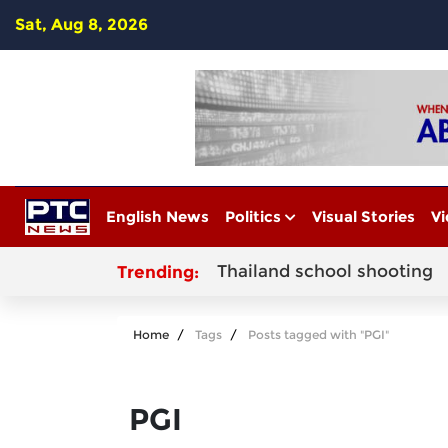
Sat, Aug 8, 2026
English News
Politics
Visual Stories
Vi
Thailand school shooting
Trending:
Home
Tags
Posts tagged with "PGI"
PGI