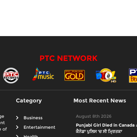
PTC NETWORK
Category
Most Recent News
ge
August 8th 2026
Business
ent
Punjabi Girl Died in Canada : ਕ
Entertainment
 of
ਕੈਨੇਡਾ ਪੁਲਿਸ ’ਚ ਸੀ ਮ੍ਰਿਤਕਾ
Health