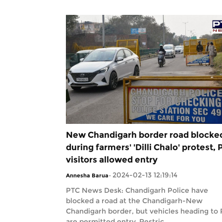
New Chandigarh border road blocke
during farmers' 'Dilli Chalo' protest, 
visitors allowed entry
2024-02-13 12:19:14
Annesha Barua
-
PTC News Desk: Chandigarh Police have
blocked a road at the Chandigarh-New
Chandigarh border, but vehicles heading to 
are permitted entry. Restric...