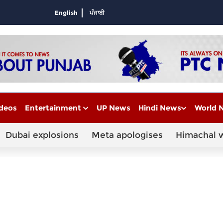
English
ਪੰਜਾਬੀ
deos
Entertainment
UP News
Hindi News
World 
Dubai explosions
Meta apologises
Himachal 