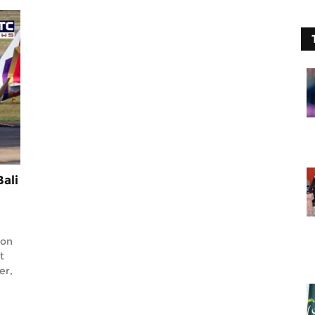
Bali
 on
t
er,