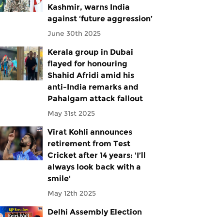
Kashmir, warns India
against ‘future aggression’
June 30th 2025
Kerala group in Dubai
flayed for honouring
Shahid Afridi amid his
anti-India remarks and
Pahalgam attack fallout
May 31st 2025
Virat Kohli announces
retirement from Test
Cricket after 14 years: 'I’ll
always look back with a
smile'
May 12th 2025
Delhi Assembly Election