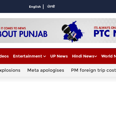
English
ਪੰਜਾਬੀ
deos
Entertainment
UP News
Hindi News
World 
xplosions
Meta apologises
PM foreign trip cost