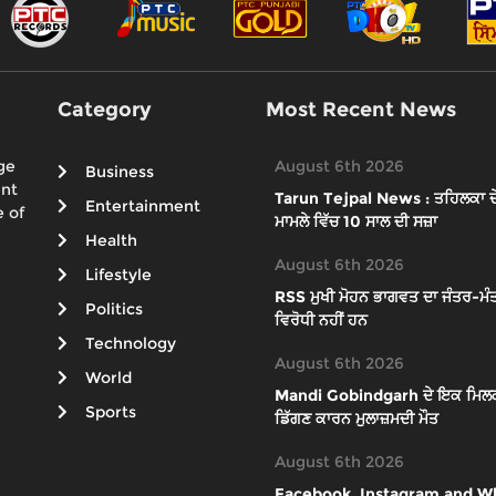
Category
Most Recent News
ge
August 6th 2026
Business
ent
Tarun Tejpal News : ਤਹਿਲਕਾ ਦੇ ਸ
Entertainment
 of
ਮਾਮਲੇ ਵਿੱਚ 10 ਸਾਲ ਦੀ ਸਜ਼ਾ
Health
August 6th 2026
Lifestyle
RSS ਮੁਖੀ ਮੋਹਨ ਭਾਗਵਤ ਦਾ ਜੰਤਰ-ਮੰਤ
Politics
ਵਿਰੋਧੀ ਨਹੀਂ ਹਨ
Technology
August 6th 2026
World
Mandi Gobindgarh ਦੇ ਇਕ ਮਿਲਕ ਪਲ
Sports
ਡਿੱਗਣ ਕਾਰਨ ਮੁਲਾਜ਼ਮਦੀ ਮੌਤ
August 6th 2026
Facebook, Instagram and What