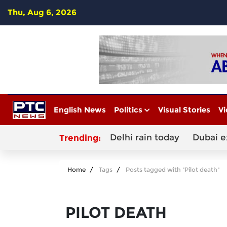
Thu, Aug 6, 2026
English News
Politics
Visual Stories
Vi
Delhi rain today
Dubai e
Trending:
Home
Tags
Posts tagged with "Pilot death"
PILOT DEATH