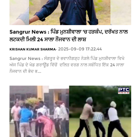
Sangrur News : ਪਿੰਡ ਮੁਨਸ਼ੀਵਾਲਾ 'ਚ ਹੜਕੰਪ, ਦਰੱਖਤ ਨਾਲ
ਲਟਕਦੀ ਮਿਲੀ 24 ਸਾਲਾ ਨੌਜਵਾਨ ਦੀ ਲਾਸ਼
2025-09-09 17:22:44
KRISHAN KUMAR SHARMA
-
Sangrur News : ਸੰਗਰੂਰ ਦੇ ਭਵਾਨੀਗੜ੍ਹ ਨੇੜਲੇ ਪਿੰਡ ਮੁਨਸ਼ੀਵਾਲਾ ਵਿਖੇ
ਅੱਜ ਪਿੰਡ ਦੇ ਖੇਡ ਗਰਾਊਂਡ ਵਿੱਚੋਂ ਦਲਿਤ ਵਰਗ ਨਾਲ ਸਬੰਧਿਤ ਇੱਕ 24 ਸਾਲਾ
ਨੌਜਵਾਨ ਦੀ ਭੇਦ ਭ...