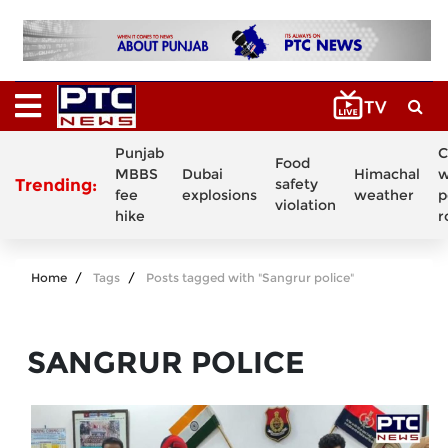
Punjab
C
Food
MBBS
Dubai
Himachal
w
Trending:
safety
fee
explosions
weather
p
violation
hike
r
Home
Tags
Posts tagged with "Sangrur police"
SANGRUR POLICE