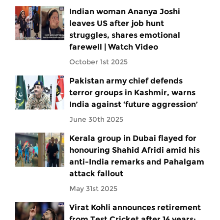
Indian woman Ananya Joshi
leaves US after job hunt
struggles, shares emotional
farewell | Watch Video
October 1st 2025
Pakistan army chief defends
terror groups in Kashmir, warns
India against ‘future aggression’
June 30th 2025
Kerala group in Dubai flayed for
honouring Shahid Afridi amid his
anti-India remarks and Pahalgam
attack fallout
May 31st 2025
Virat Kohli announces retirement
from Test Cricket after 14 years: