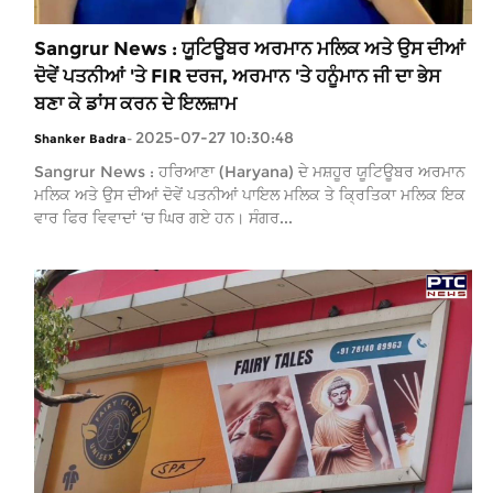
Sangrur News : ਯੂਟਿਊਬਰ ਅਰਮਾਨ ਮਲਿਕ ਅਤੇ ਉਸ ਦੀਆਂ
ਦੋਵੇਂ ਪਤਨੀਆਂ 'ਤੇ FIR ਦਰਜ, ਅਰਮਾਨ 'ਤੇ ਹਨੂੰਮਾਨ ਜੀ ਦਾ ਭੇਸ
ਬਣਾ ਕੇ ਡਾਂਸ ਕਰਨ ਦੇ ਇਲਜ਼ਾਮ
2025-07-27 10:30:48
Shanker Badra
-
Sangrur News : ਹਰਿਆਣਾ (Haryana) ਦੇ ਮਸ਼ਹੂਰ ਯੂਟਿਊਬਰ ਅਰਮਾਨ
ਮਲਿਕ ਅਤੇ ਉਸ ਦੀਆਂ ਦੋਵੇਂ ਪਤਨੀਆਂ ਪਾਇਲ ਮਲਿਕ ਤੇ ਕ੍ਰਿਤਿਕਾ ਮਲਿਕ ਇਕ
ਵਾਰ ਫਿਰ ਵਿਵਾਦਾਂ ‘ਚ ਘਿਰ ਗਏ ਹਨ। ਸੰਗਰ...