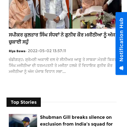
Notifi
ਸਪੀਕਰ ਕੁਲਤਾਰ ਸਿੰਘ ਸੰਧਵਾਂ ਨੇ ਗੁਨੀਵ ਕੌਰ ਮਜੀਠੀਆ ਨੂੰ ਅੱਜ
ਚੁਕਾਈ ਸਹੁੰ
2022-05-02 13:57:11
Riya Bawa
-
ਚੰਡੀਗੜ੍ਹ: ਸ਼੍ਰੋਮਣੀ ਅਕਾਲੀ ਦਲ ਦੇ ਸੀਨੀਅਰ ਆਗੂ ਤੇ ਸਾਬਕਾ ਮੰਤਰੀ ਬਿਕਰਮ
ਸਿੰਘ ਮਜੀਠੀਆ ਦੀ ਧਰਮਪਤਨੀ ਤੇ ਮਜੀਠਾ ਹਲਕੇ ਤੋਂ ਵਿਧਾਇਕ ਗੁਨੀਵ ਕੌਰ
ਮਜੀਠੀਆ ਨੂੰ ਅੱਜ ਪੰਜਾਬ ਵਿਧਾਨ ਸਭਾ...
Top Stories
Shubman Gill breaks silence on
exclusion from India’s squad for