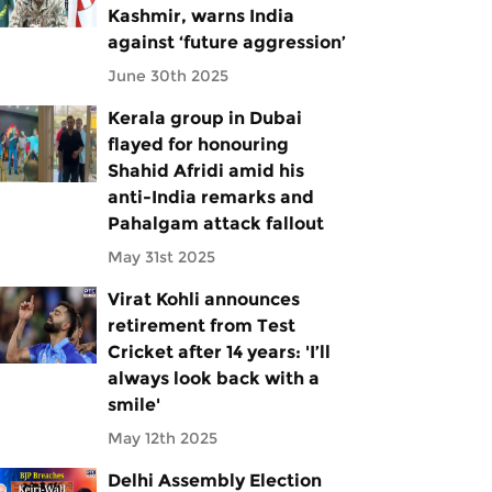
Kashmir, warns India
against ‘future aggression’
June 30th 2025
Kerala group in Dubai
flayed for honouring
Shahid Afridi amid his
anti-India remarks and
Pahalgam attack fallout
May 31st 2025
Virat Kohli announces
retirement from Test
Cricket after 14 years: 'I’ll
always look back with a
smile'
May 12th 2025
Delhi Assembly Election