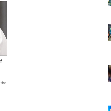
f
 the