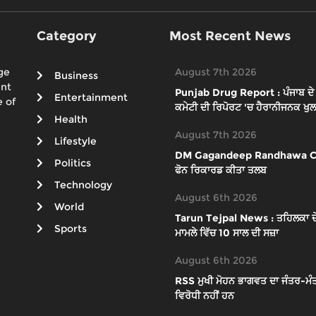
Category
Most Recent News
ge
August 7th 2026
Business
ent
Punjab Drug Report : ਪੰਜਾਬ ਦੇ 65
Entertainment
 of
ਕਮੇਟੀ ਦੀ ਰਿਪੋਰਟ 'ਚ ਹੈਰਾਨੀਜਨਕ ਖੁਲ
Health
August 7th 2026
Lifestyle
DM Gagandeep Randhawa Case : 
Politics
ਫੋਨ ਰਿਕਾਰਡ ਕੀਤਾ ਤਲਬ
Technology
August 6th 2026
World
Tarun Tejpal News : ਤਹਿਲਕਾ ਦੇ ਸ
Sports
ਮਾਮਲੇ ਵਿੱਚ 10 ਸਾਲ ਦੀ ਸਜ਼ਾ
August 6th 2026
RSS ਮੁਖੀ ਮੋਹਨ ਭਾਗਵਤ ਦਾ ਜੰਤਰ-ਮੰਤ
ਵਿਰੋਧੀ ਨਹੀਂ ਹਨ