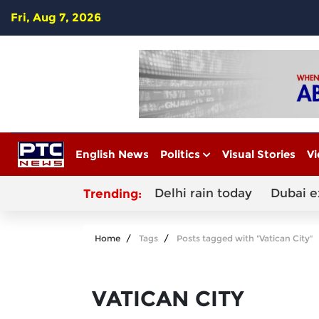
Fri, Aug 7, 2026
English News
Politics
Visual Stories
Vi
Delhi rain today
Dubai e
Trending:
Home
Tags
Posts tagged with "Vatican City"
VATICAN CITY