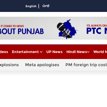
English
ਪੰਜਾਬੀ
deos
Entertainment
UP News
Hindi News
World 
xplosions
Meta apologises
PM foreign trip cost