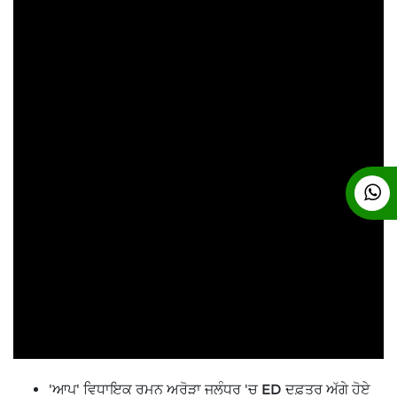
'ਆਪ' ਵਿਧਾਇਕ ਰਮਨ ਅਰੋੜਾ ਜਲੰਧਰ 'ਚ ED ਦਫ਼ਤਰ ਅੱਗੇ ਹੋਏ