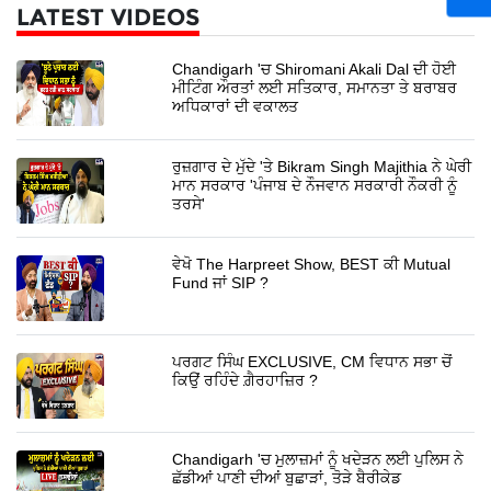
LATEST VIDEOS
Chandigarh 'ਚ Shiromani Akali Dal ਦੀ ਹੋਈ
ਮੀਟਿੰਗ ਔਰਤਾਂ ਲਈ ਸਤਿਕਾਰ, ਸਮਾਨਤਾ ਤੇ ਬਰਾਬਰ
ਅਧਿਕਾਰਾਂ ਦੀ ਵਕਾਲਤ
ਰੁਜ਼ਗਾਰ ਦੇ ਮੁੱਦੇ 'ਤੇ Bikram Singh Majithia ਨੇ ਘੇਰੀ
ਮਾਨ ਸਰਕਾਰ 'ਪੰਜਾਬ ਦੇ ਨੌਜਵਾਨ ਸਰਕਾਰੀ ਨੌਕਰੀ ਨੂੰ
ਤਰਸੇ'
ਵੇਖੋ The Harpreet Show, BEST ਕੀ Mutual
Fund ਜਾਂ SIP ?
ਪਰਗਟ ਸਿੰਘ EXCLUSIVE, CM ਵਿਧਾਨ ਸਭਾ ਚੋਂ
ਕਿਉਂ ਰਹਿੰਦੇ ਗ਼ੈਰਹਾਜ਼ਿਰ ?
Chandigarh 'ਚ ਮੁਲਾਜ਼ਮਾਂ ਨੂੰ ਖਦੇੜਨ ਲਈ ਪੁਲਿਸ ਨੇ
ਛੱਡੀਆਂ ਪਾਣੀ ਦੀਆਂ ਬੁਛਾੜਾਂ, ਤੋੜੇ ਬੈਰੀਕੇਡ