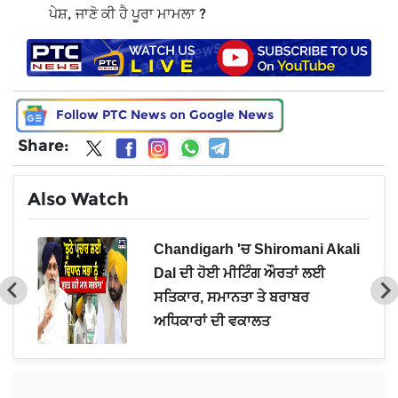
ਪੇਸ਼, ਜਾਣੋ ਕੀ ਹੈ ਪੂਰਾ ਮਾਮਲਾ ?
Follow PTC News on Google News
Share:
Also Watch
ਸ਼ਨ
Chandigarh 'ਚ Shiromani Akali
Dal ਦੀ ਹੋਈ ਮੀਟਿੰਗ ਔਰਤਾਂ ਲਈ
ਸਤਿਕਾਰ, ਸਮਾਨਤਾ ਤੇ ਬਰਾਬਰ
ਅਧਿਕਾਰਾਂ ਦੀ ਵਕਾਲਤ