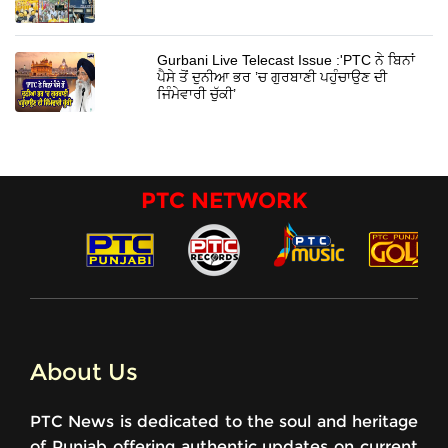
Gurbani Live Telecast Issue :'PTC ਨੇ ਬਿਨਾਂ
ਪੈਸੇ ਤੋਂ ਦੁਨੀਆ ਭਰ ’ਚ ਗੁਰਬਾਣੀ ਪਹੁੰਚਾਉਣ ਦੀ
ਜਿੰਮੇਵਾਰੀ ਚੁੱਕੀ’
PTC NETWORK
About Us
PTC News is dedicated to the soul and heritage
of Punjab offering authentic updates on current